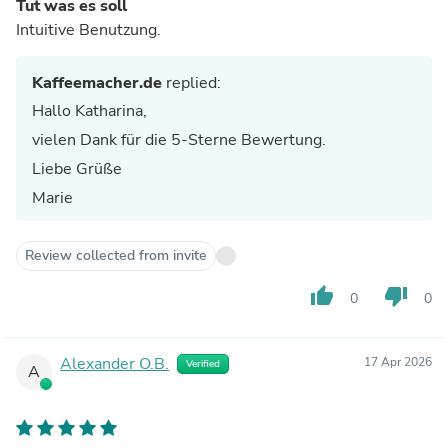
Tut was es soll
Intuitive Benutzung.
Kaffeemacher.de
replied:
Hallo Katharina,
vielen Dank für die 5-Sterne Bewertung.
Liebe Grüße
Marie
Review collected from invite
thumb_up
thumb_down
0
0
Alexander O.B.
17 Apr 2026
Verified
A