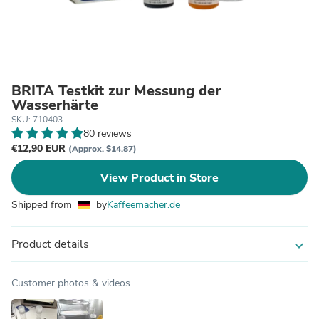
BRITA Testkit zur Messung der
Wasserhärte
SKU: 710403
80 reviews
€12,90 EUR
(Approx. $14.87)
View Product in Store
Shipped from
by
Kaffeemacher.de
Product details
expand_more
Customer photos & videos