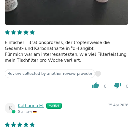
Einfacher Titrationsprozess, der tropfenweise die
Gesamt- und Karbonathärte in °dH angibt.
Für mich war am interresantesten, wie viel Filterleistung
mein Tischfilter pro Woche verliert.
Review collected by another review provider
thumb_up
thumb_down
0
0
Katharina H.
25 Apr 2026
Verified
K
Germany