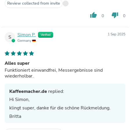
Review collected from invite
thumb_up
thumb_down
0
0
Simon P.
1 Sep 2025
Verified
S
Germany
Alles super
Funktioniert einwandfrei, Messergebnisse sind
wiederholbar.
Kaffeemacher.de
replied:
Hi Simon,
klingt super, danke für die schöne Rückmeldung.
Britta