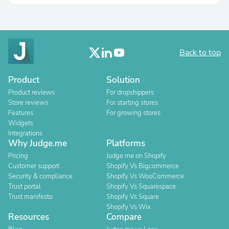
Back to top
Product
Solution
Product reviews
For dropshippers
Store reviews
For starting stores
Features
For growing stores
Widgets
Integrations
Why Judge.me
Platforms
Pricing
Judge.me on Shopify
Customer support
Shopify Vs Bigcommerce
Security & compliance
Shopify Vs WooCommerce
Trust portal
Shopify Vs Squarespace
Trust manifesto
Shopify Vs Square
Shopify Vs Wix
Resources
Compare