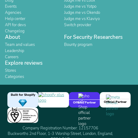
Blog
Judge.me vs Loox
Events
Judge.me vs Yotpo
Agencies
Judge.me vs Okendo
Help center
Judge.me vs Klaviyo
API for devs
Switch provider
Changelog
About
For Security Researchers
Team and values
Bounty program
Leadership
Careers
Explore reviews
Stores
Categories
Built for Shopify
Official Partner
Official Partner
Company Registration Number: 12157706
Buckworths 2nd Floor, 1-3 Worship Street, London, England,