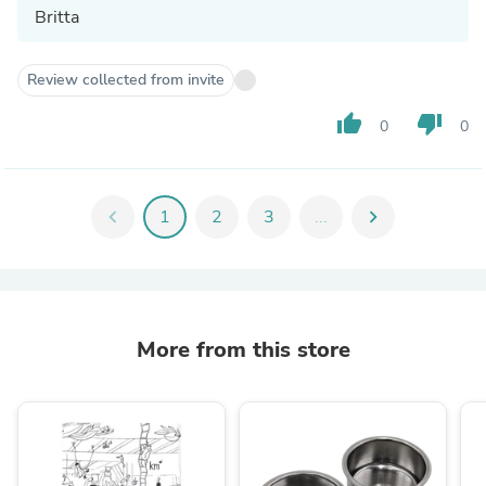
Britta
Review collected from invite
thumb_up
thumb_down
0
0
chevron_left
1
2
3
...
chevron_right
More from this store