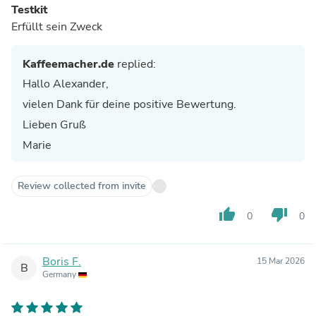
Testkit
Erfüllt sein Zweck
Kaffeemacher.de
replied:
Hallo Alexander,
vielen Dank für deine positive Bewertung.
Lieben Gruß
Marie
Review collected from invite
thumb_up
thumb_down
0
0
Boris F.
15 Mar 2026
B
Germany