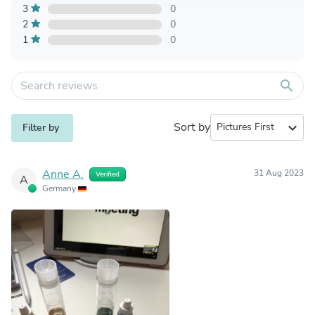
3
0
2
0
1
0
search
Sort by
expand_more
Filter by
Anne A.
31 Aug 2023
Verified
A
Germany