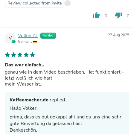
Review collected from invite
thumb_up
thumb_down
0
0
Volker N.
27 Aug 2025
Verified
V
Germany
Das war einfach..
genau wie in dem Video beschrieben. Hat funktioniert -
jetzt weiß ich wie hart
mein Wasser ist...
Kaffeemacher.de
replied:
Hallo Volker,
prima, dass es gut gekappt aht und du uns eine sehr
gute Bewertung da gelassen hast.
Dankeschön.