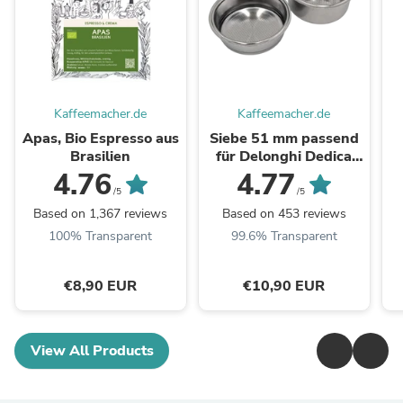
Kaffeemacher.de
Kaffeemacher.de
Apas, Bio Espresso aus
Siebe 51 mm passend
Brasilien
für Delonghi Dedica
685/885
4.76
4.77
/5
/5
Based on 1,367 reviews
Based on 453 reviews
100% Transparent
99.6% Transparent
€8,90 EUR
€10,90 EUR
View All Products