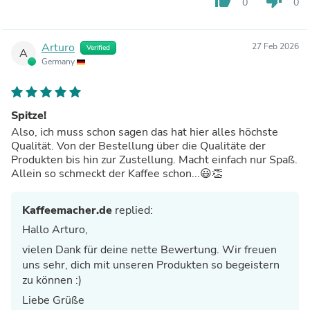
thumb_up
thumb_down
0
0
Arturo
27 Feb 2026
Verified
A
Germany
Spitze!
Also, ich muss schon sagen das hat hier alles höchste
Qualität. Von der Bestellung über die Qualitäte der
Produkten bis hin zur Zustellung. Macht einfach nur Spaß.
Allein so schmeckt der Kaffee schon...😃👏
Kaffeemacher.de
replied:
Hallo Arturo,
vielen Dank für deine nette Bewertung. Wir freuen
uns sehr, dich mit unseren Produkten so begeistern
zu können :)
Liebe Grüße