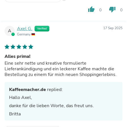
thumb_up
thumb_down
0
0
Axel G.
17 Sep 2025
Verified
A
Germany
Alles prima!
Eine sehr nette und kreative formulierte
Lieferankündigung und ein leckerer Kaffee machte die
Bestellung zu einem für mich neuen Shoppingerlebins.
Kaffeemacher.de
replied:
Hallo Axel,
danke für die lieben Worte, das freut uns.
Britta