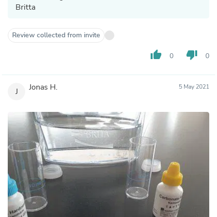
Britta
Review collected from invite
thumb_up
thumb_down
0
0
Jonas H.
5 May 2021
J