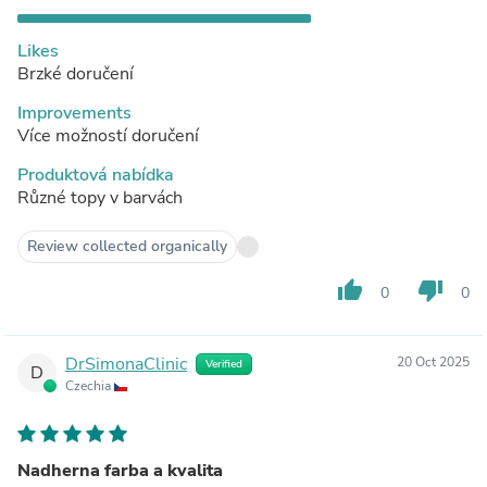
Likes
Brzké doručení
Improvements
Více možností doručení
Produktová nabídka
Různé topy v barvách
Review collected organically
thumb_up
thumb_down
0
0
DrSimonaClinic
20 Oct 2025
Verified
D
Czechia
Nadherna farba a kvalita