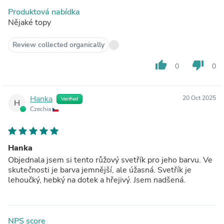
Produktová nabídka
Nějaké topy
Review collected organically
thumb_up
thumb_down
0
0
Hanka
20 Oct 2025
Verified
H
Czechia
Hanka
Objednala jsem si tento růžový svetřík pro jeho barvu. Ve
skutečnosti je barva jemnější, ale úžasná. Svetřík je
lehoučký, hebký na dotek a hřejivý. Jsem nadšená.
NPS score