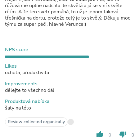
růžová mě úplně nadchla. Je skvělá a já se v ní skvěle
cítím. A že ten svetr pomáhá, to už je jenom taková
třešnička na dortu, protože celý je to skvělý. Děkuju moc
týmu za super péči, hlavně Verunce:)
NPS score
Likes
ochota, produktivita
Improvements
dělejte to všechno dál
Produktová nabídka
šaty na léto
Review collected organically
thumb_up
thumb_down
0
0