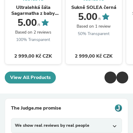
Ultralehká šála
Sukně SOLEA černá
Sagarmatha z baby
5.00
kašmíru Grey
5.00
/5
/5
Based on 1 review
Based on 2 reviews
50% Transparent
100% Transparent
2 999,00 Kč CZK
2 999,00 Kč CZK
View All Products
The Judge.me promise
We show real reviews by real people
expand_more