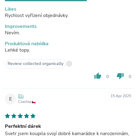
Likes
Rychlost vyřízení objednávky.
Improvements
Nevím.
Produktová nabídka
Lehké topy.
Review collected organically
thumb_up
thumb_down
0
0
Eli
15 Apr 2025
E
Czechia
Perfektní dárek
Svetr jsem koupila svojí dobré kamarádce k narozeninám,