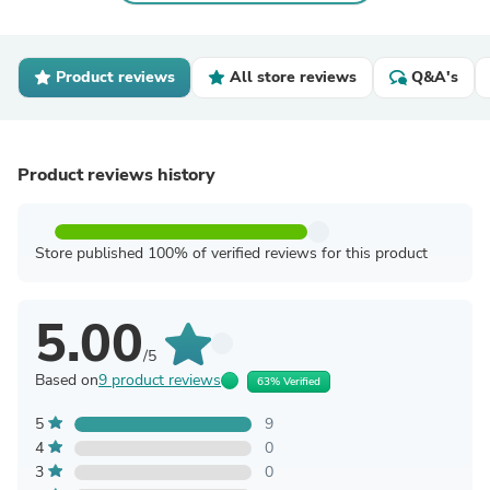
Product reviews
All store reviews
Q&A's
Product reviews history
Store published 100% of verified reviews for this product
5.00
/5
Based on
9 product reviews
63% Verified
5
9
4
0
3
0