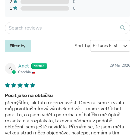
2
0
1
0
search
Sort by
expand_more
Filter by
Anet
29 Mar 2026
Verified
A
Czechia
Pocit jako na obláčku
přemýšlím, jak tuto recenzi uvést. Dneska jsem si vzala
můj první kašmírový výrobek od vás - mam svetřík hot
pink. To, co jsem viděla po rozbalení balíčku mě úplně
rozsekalo a rozplakalo, takovou nádheru v podobě
oblečení jsem ještě neviděla. Přiznám se, že jsem měla
velkou strach něco objednávat naslepo, nemám s tím