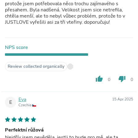
protože jsem potřebovala něco trochu zajímavého s
přesahem. Byla nadšená. Velikost jsem sice netrefila,
chtěla menší, ale to nebyl vůbec problém, protože to v
JUSTLOVE vyřešili asi za tři vteřiny. doporučuju!
NPS score
Review collected organically
thumb_up
thumb_down
0
0
Eva
15 Apr 2025
E
Czechia
Perfektní růžová
Nejdřív jsem nevěděla, jestli to bude pro mě, ale ta