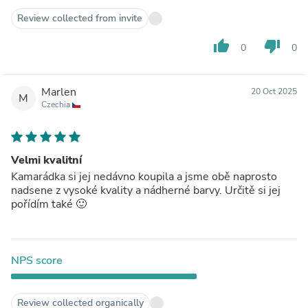
Review collected from invite
thumb_up
thumb_down
0
0
Marlen
20 Oct 2025
M
Czechia
Velmi kvalitní
Kamarádka si jej nedávno koupila a jsme obě naprosto
nadsene z vysoké kvality a nádherné barvy. Určitě si jej
pořídím také 🙂
NPS score
Review collected organically