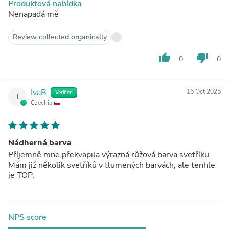
Produktová nabídka
Nenapadá mě
Review collected organically
thumb_up
thumb_down
0
0
IvaB
16 Oct 2025
Verified
I
Czechia
Nádherná barva
Příjemně mne překvapila výrazná růžová barva svetříku.
Mám již několik svetříků v tlumených barvách, ale tenhle
je TOP.
NPS score