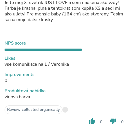
Je to moj 3. svetrik JUST LOVE a som nadsena ako vzdy!
Farba je krasna, plna a tentokrat som kupila XS a sedi mi
ako uliaty! Pre mensie baby {164 cm} ako stvoreny. Tesim
sa na moje dalsie kusky
NPS score
Likes
vse komunikace na 1 / Veronika
Improvements
0
Produktová nabídka
vinova barva
Review collected organically
thumb_up
thumb_down
0
0