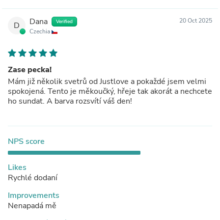
Dana
20 Oct 2025
Verified
D
Czechia
Zase pecka!
Mám již několik svetrů od Justlove a pokaždé jsem velmi
spokojená. Tento je měkoučký, hřeje tak akorát a nechcete
ho sundat. A barva rozsvítí váš den!
NPS score
Likes
Rychlé dodaní
Improvements
Nenapadá mě