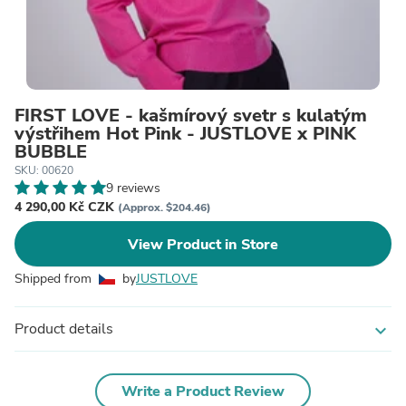
FIRST LOVE - kašmírový svetr s kulatým
výstřihem Hot Pink - JUSTLOVE x PINK
BUBBLE
SKU: 00620
9 reviews
4 290,00 Kč CZK
(Approx. $204.46)
View Product in Store
Shipped from
by
JUSTLOVE
Product details
expand_more
Write a Product Review