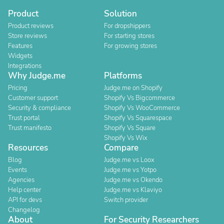
Product
Solution
Product reviews
For dropshippers
Store reviews
For starting stores
Features
For growing stores
Widgets
Integrations
Why Judge.me
Platforms
Pricing
Judge.me on Shopify
Customer support
Shopify Vs Bigcommerce
Security & compliance
Shopify Vs WooCommerce
Trust portal
Shopify Vs Squarespace
Trust manifesto
Shopify Vs Square
Shopify Vs Wix
Resources
Compare
Blog
Judge.me vs Loox
Events
Judge.me vs Yotpo
Agencies
Judge.me vs Okendo
Help center
Judge.me vs Klaviyo
API for devs
Switch provider
Changelog
About
For Security Researchers