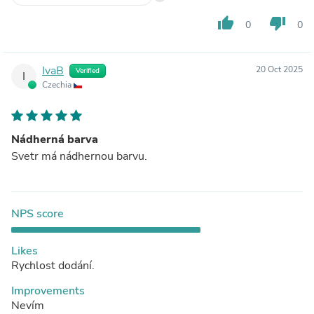
thumb_up
thumb_down
0
0
IvaB
20 Oct 2025
Verified
I
Czechia
Nádherná barva
Svetr má nádhernou barvu.
NPS score
Likes
Rychlost dodání.
Improvements
Nevím