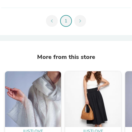
chevron_left
1
chevron_right
More from this store
JUSTLOVE
JUSTLOVE