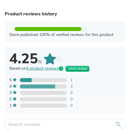
Product reviews history
Store published 100% of verified reviews for this product
4.25
/5
Based on
4 product reviews
100% Verified
5
1
4
3
3
0
2
0
1
0
search