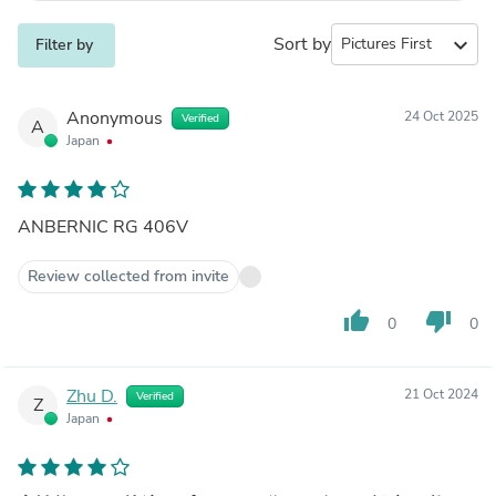
Sort by
expand_more
Filter by
Anonymous
24 Oct 2025
Verified
A
Japan
ANBERNIC RG 406V
Review collected from invite
thumb_up
thumb_down
0
0
Zhu D.
21 Oct 2024
Verified
Z
Japan