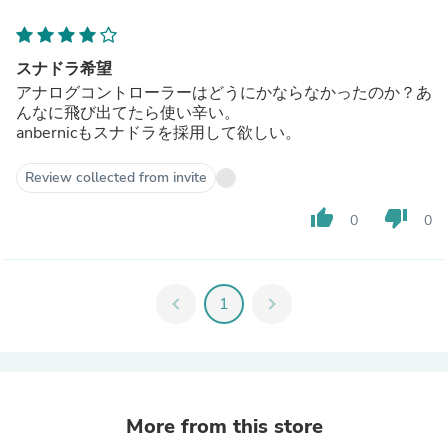
スナドラ希望
アナログコントローラーはどうにかならなかったのか？あ
んなに飛び出てたら使い辛い。
anbernicもスナドラを採用して欲しい。
Review collected from invite
thumb_up
thumb_down
0
0
chevron_left
1
chevron_right
More from this store