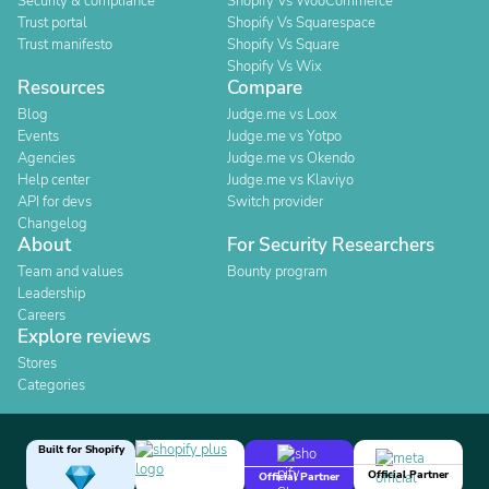
Security & compliance
Shopify Vs WooCommerce
Trust portal
Shopify Vs Squarespace
Trust manifesto
Shopify Vs Square
Shopify Vs Wix
Resources
Compare
Blog
Judge.me vs Loox
Events
Judge.me vs Yotpo
Agencies
Judge.me vs Okendo
Help center
Judge.me vs Klaviyo
API for devs
Switch provider
Changelog
About
For Security Researchers
Team and values
Bounty program
Leadership
Careers
Explore reviews
Stores
Categories
Built for Shopify
Official Partner
Official Partner