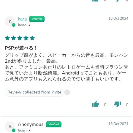
くUnisoc T820で、RAMも8GBと充分。重さも300gとか
なり軽く、バッテリーも(使い方にも依るが)4－5時間はも
つ感じ。
kara
16 Oct 2024
Verified
＜表示系＞
K
Japan
4:3比率のLCDディスプレイはブラウン管表示を前提とし
たゲームとの相性が抜群で、表示も色鮮やかで輝度・視野
角も問題無いのだが、購入個体はディスプレイ表面が微妙
に歪んでおり、付属のガラスフィルムの右上が2㎝半径程
PSPが遊べる！
度張り付かず浮いてしまうのが残念。
グリップ感がよく、スピーカーからの音も最高。モンハン
＜操作系＞
2ndが蘇りました。最高。
デジタル系入力は特に問題・不満無し。アナログスティッ
あと、ファミコンあたりのレトロゲームも当時ブラウン管
クが他機種に比べて長く突き出ているが、個人的には長い
で見ていたより断然綺麗。Androidってこともあり、ゲー
方が微妙な入力操作がやり易く好み。
ム意外のアプリも入れられるので使い勝手もいいです。
Review collected from invite
thumb_up
thumb_down
0
0
Anonymous
16 Oct 2024
Verified
A
Japan