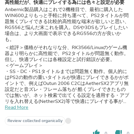
高性能だが、快適にプレイする為には色々と設定が必要
Anbernic製品購入はこれで2機種目で、最初に購入した
WIN600よりもっと手軽に持ち運べて、PS2タイトルが問
題無くプレイできる比較的高性能な端末が欲しいと思い、
RG556と悩んだ末これを購入。DSや3DSもプレイしたい
場合は、より大画面で表示できるRG556の方が良いか
も。
＜総評＞価格がそれなりな分、RK3566/Linuxのゲーム機
器より明らかに高性能で、PS2タイトルが問題無く動作。
但し、快適プレイには各種設定と試行錯誤が必要。
＜ゲームプレイ＞
・SS・DC・PS1タイトルまでは問題無く動作。個人的に
はPS2の動作の重いタイトルが快適にプレイできるかがポ
イントで、例えばOutun 2006 C2CはAetherSX2アプリ無
設定だと音ズレ・フレーム落ちが 酷くプレイできたもの
では無いが、ネット検索で出てくる設定を適用する・アプ
リを入れ替える(NetherSX2)等で快適にプレイする事が可
能。タイトル毎に個別設定する必要がありそう。
Read More
AetherSX2は開発が止まっているとの事でエミュレータ
を変えればもっと快適になるかも知れないが、未確認。
Review collected organically
＜端末＞
搭載SoCが廉価版スマホにも使われているRG556と同じ
thumb_up
thumb_down
0
0