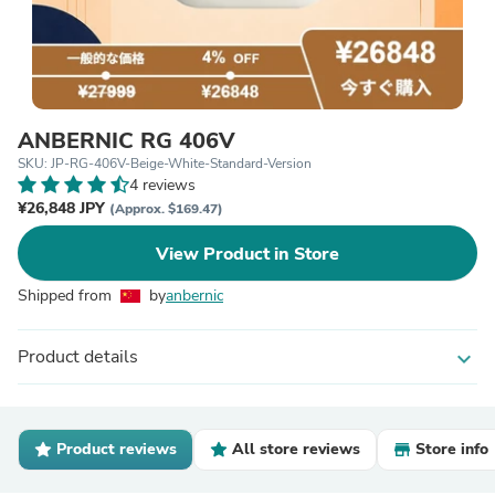
ANBERNIC RG 406V
SKU: JP-RG-406V-Beige-White-Standard-Version
4 reviews
¥26,848 JPY
(Approx. $169.47)
View Product in Store
Shipped from
by
anbernic
Product details
expand_more
Product reviews
All store reviews
Store info