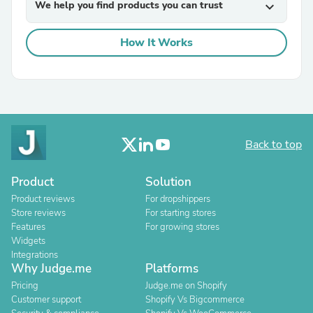
We help you find products you can trust
expand_more
How It Works
Back to top
Product
Solution
Product reviews
For dropshippers
Store reviews
For starting stores
Features
For growing stores
Widgets
Integrations
Why Judge.me
Platforms
Pricing
Judge.me on Shopify
Customer support
Shopify Vs Bigcommerce