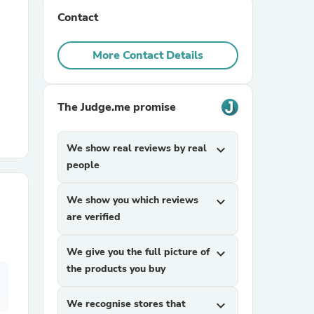
Contact
r Chairs
More Contact Details
The Judge.me promise
We show real reviews by real
expand_more
es
people
We show you which reviews
expand_more
are verified
ing
We give you the full picture of
expand_more
the products you buy
We recognise stores that
expand_more