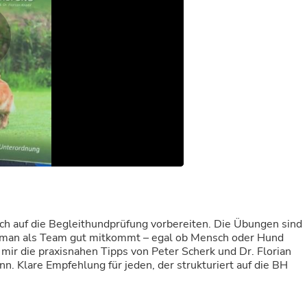
Buffets & Sideboards
Outfit Sets
Shorts
Cable Management
Cables
Bird Supplies
Chaises
Skorts
Clothing Accessories
Baby & Toddler Clothing Acces
Decor
Artificial Flora
Artwork
Bandanas & Headties
Computer Accessories
Computer Components
e sich auf die Begleithundprüfung vorbereiten. Die Übungen sind
Video
dass man als Team gut mitkommt – egal ob Mensch oder Hund
Computer Monitors
mir die praxisnahen Tipps von Peter Scherk und Dr. Florian
Computer Servers
nn. Klare Empfehlung für jeden, der strukturiert auf die BH
Cosmetics
Belts
Headwear