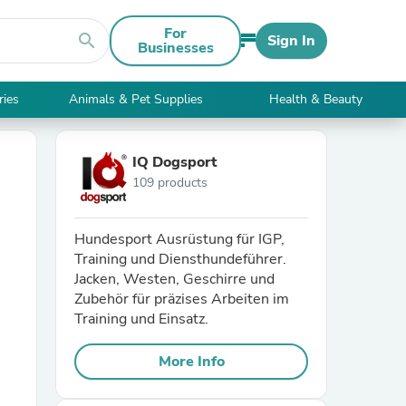
For
search
Sign In
Businesses
ries
Animals & Pet Supplies
Health & Beauty
IQ Dogsport
109 products
Hundesport Ausrüstung für IGP,
Training und Diensthundeführer.
Jacken, Westen, Geschirre und
Zubehör für präzises Arbeiten im
Training und Einsatz.
More Info