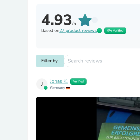
4.93
/5
Based on
27 product reviews
0% Verified
Filter by
Jonas K.
Verified
J
Germany