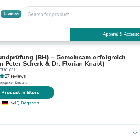
Reviews
Apparel & Accesso
Electronics
Furniture
Tables
undprüfung (BH) – Gemeinsam erfolgreich
Accent Tables
n Peter Scherk & Dr. Florian Knabl)
Apparel & Accessories
-BUC-0011
Clothing
27 reviews
Activewear
Approx. $40.35)
Health & Beauty
 Product in Store
Health Care
Electronics Accessories
by
IQ Dogsport
Home & Garden
Bathroom Accessories
Bath Mats & Rugs
Bath Pillows
Baby & Toddler Clothing
expand_more
Communications