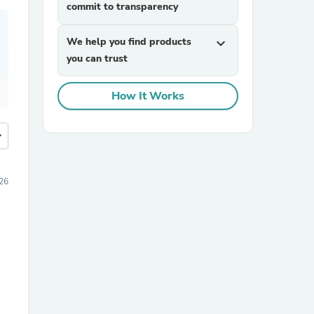
commit to transparency
We help you find products
expand_more
you can trust
How It Works
more
026