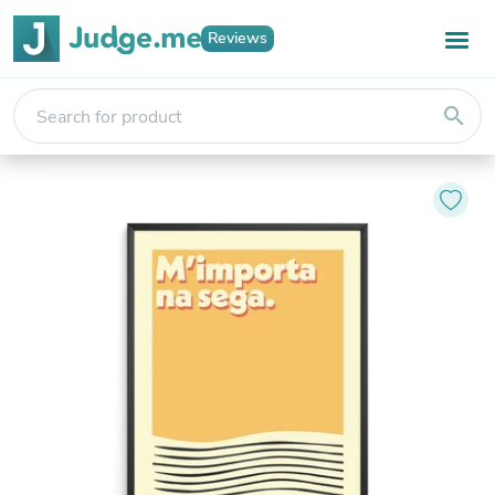
Reviews
search