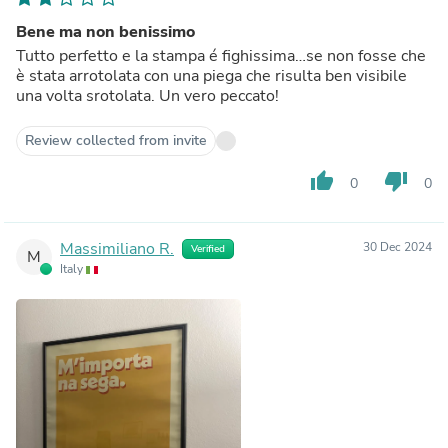
Bene ma non benissimo
Tutto perfetto e la stampa é fighissima…se non fosse che
è stata arrotolata con una piega che risulta ben visibile
una volta srotolata. Un vero peccato!
Review collected from invite
thumb_up
thumb_down
0
0
Massimiliano R.
30 Dec 2024
Verified
M
Italy