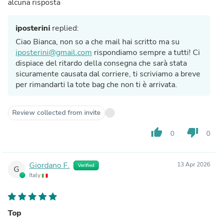
alcuna risposta
iposterini
replied:
Ciao Bianca, non so a che mail hai scritto ma su
iposterini@gmail.com
rispondiamo sempre a tutti! Ci
dispiace del ritardo della consegna che sarà stata
sicuramente causata dal corriere, ti scriviamo a breve
per rimandarti la tote bag che non ti è arrivata.
Review collected from invite
thumb_up
thumb_down
0
0
Giordano F.
13 Apr 2026
Verified
G
Italy
Top