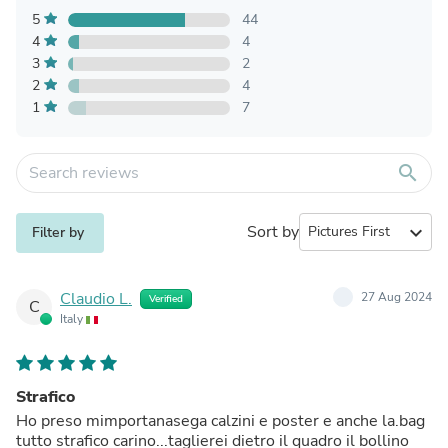
5
44
4
4
3
2
2
4
1
7
search
Sort by
expand_more
Filter by
Claudio L.
27 Aug 2024
Verified
C
Italy
Strafico
Ho preso mimportanasega calzini e poster e anche la.bag
tutto strafico carino...taglierei dietro il quadro il bollino