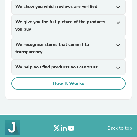
We show you which reviews are verified
expand_more
We give you the full picture of the products
expand_more
you buy
We recognise stores that commit to
expand_more
transparency
We help you find products you can trust
expand_more
How It Works
Back to top