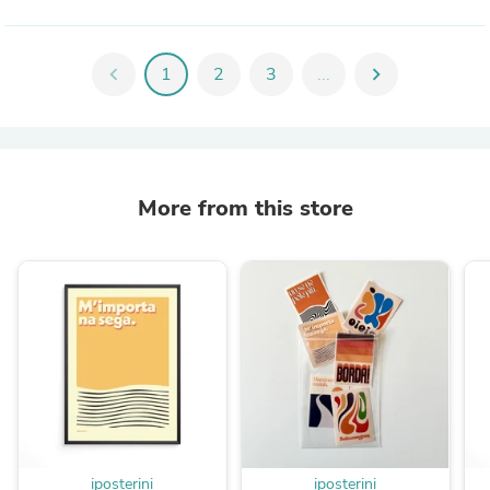
chevron_left
1
2
3
...
chevron_right
More from this store
iposterini
iposterini