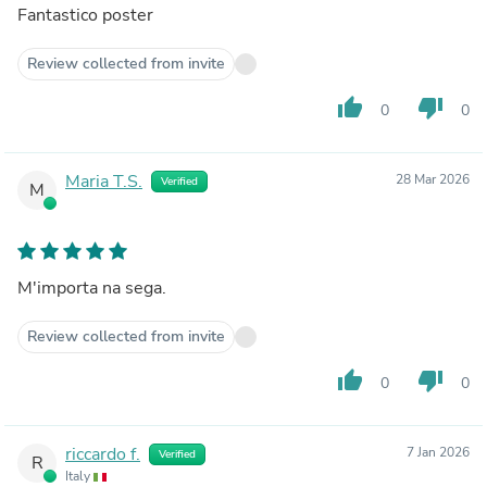
Fantastico poster
Review collected from invite
thumb_up
thumb_down
0
0
Maria T.S.
28 Mar 2026
Verified
M
M'importa na sega.
Review collected from invite
thumb_up
thumb_down
0
0
riccardo f.
7 Jan 2026
Verified
R
Italy