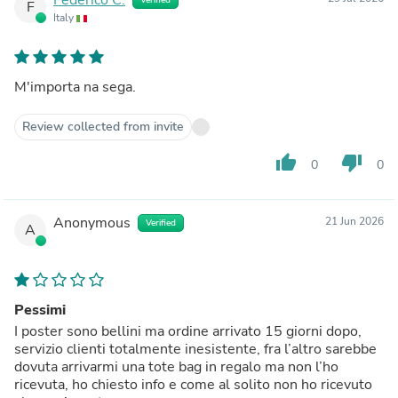
F
Italy
M'importa na sega.
Review collected from invite
thumb_up
thumb_down
0
0
Anonymous
21 Jun 2026
Verified
A
Pessimi
I poster sono bellini ma ordine arrivato 15 giorni dopo,
servizio clienti totalmente inesistente, fra l’altro sarebbe
dovuta arrivarmi una tote bag in regalo ma non l’ho
ricevuta, ho chiesto info e come al solito non ho ricevuto