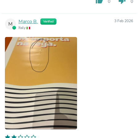
thumb_up
thumb_down
0
0
Marco B.
3 Feb 2026
Verified
M
Italy