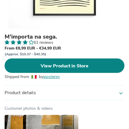
M'importa na sega.
61 reviews
From €8,99 EUR - €34,99 EUR
(Approx. $10.37 - $40.35)
View Product in Store
Shipped from
by
iposterini
Product details
expand_more
Customer photos & videos