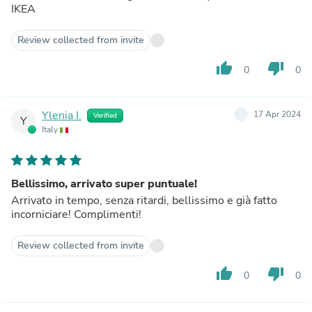
IKEA
Review collected from invite
thumb_up
thumb_down
0
0
Ylenia I.
17 Apr 2024
Verified
Y
Italy
Bellissimo, arrivato super puntuale!
Arrivato in tempo, senza ritardi, bellissimo e già fatto
incorniciare! Complimenti!
Review collected from invite
thumb_up
thumb_down
0
0