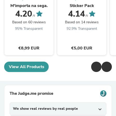
M'importa na sega.
Sticker Pack
4.20
4.14
/5
/5
Based on 60 reviews
Based on 14 reviews
95% Transparent
92.9% Transparent
€8,99 EUR
€5,00 EUR
View All Products
The Judge.me promise
We show real reviews by real people
expand_more