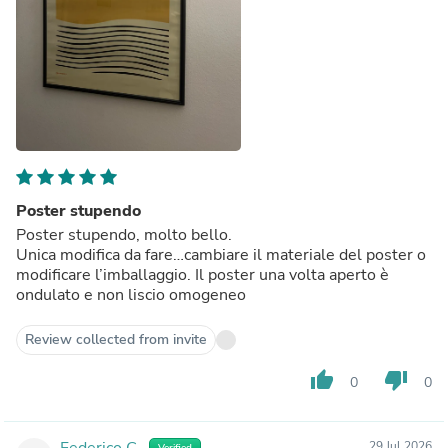
Poster stupendo
Poster stupendo, molto bello.
Unica modifica da fare…cambiare il materiale del poster o
modificare l’imballaggio. Il poster una volta aperto è
ondulato e non liscio omogeneo
Review collected from invite
thumb_up
thumb_down
0
0
Federico C.
29 Jul 2026
Verified