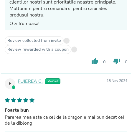
clientilor nostri sunt prioritatile noastre principale.
Multumim pentru comanda si pentru ca ai ales
produsul nostru.
O zi frumoasa!
Review collected from invite
Review rewarded with a coupon
thumb_up
thumb_down
0
0
FUIEREA C.
18 Nov 2024
Verified
F
Foarte bun
Parerea mea este ca cel de la dragon e mai bun decat cel
de la diblong