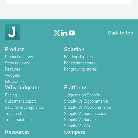
Back to top
Product
Solution
Product reviews
For dropshippers
Store reviews
For starting stores
Features
For growing stores
Widgets
Integrations
Why Judge.me
Platforms
Pricing
Judge.me on Shopify
Customer support
Shopify Vs Bigcommerce
Security & compliance
Shopify Vs WooCommerce
Trust portal
Shopify Vs Squarespace
Trust manifesto
Shopify Vs Square
Shopify Vs Wix
Resources
Compare