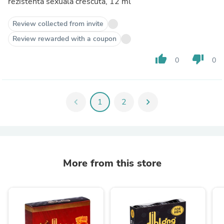
rezistenta sexuala crescuta, 12 ml
Review collected from invite
Review rewarded with a coupon
thumb_up
thumb_down
0
0
chevron_left
1
2
chevron_right
More from this store