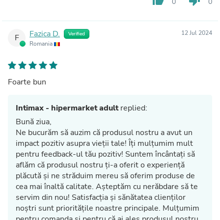
thumb_up
thumb_down
0
0
Fazica D.
12 Jul 2024
Verified
F
Romania
Foarte bun
Intimax - hipermarket adult
replied:
Bună ziua,
Ne bucurăm să auzim că produsul nostru a avut un
impact pozitiv asupra vieții tale! Îți mulțumim mult
pentru feedback-ul tău pozitiv! Suntem încântați să
aflăm că produsul nostru ți-a oferit o experiență
plăcută și ne străduim mereu să oferim produse de
cea mai înaltă calitate. Așteptăm cu nerăbdare să te
servim din nou! Satisfacția și sănătatea clienților
noștri sunt prioritățile noastre principale. Mulțumim
pentru comanda și pentru că ai ales produsul nostru.