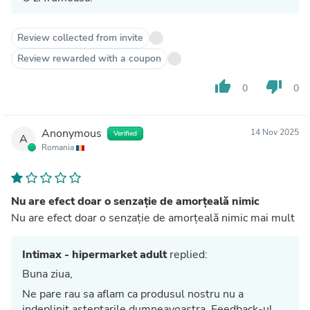
Review collected from invite
Review rewarded with a coupon
thumb_up
thumb_down
0
0
Anonymous
14 Nov 2025
Verified
A
Romania
Nu are efect doar o senzație de amorțeală nimic
Nu are efect doar o senzație de amorțeală nimic mai mult
Intimax - hipermarket adult
replied:
Buna ziua,
Ne pare rau sa aflam ca produsul nostru nu a
indeplinit asteptarile dumneavoastra. Feedback-ul