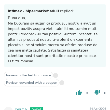
Intimax - hipermarket adult
replied:
Buna ziua,
Ne bucuram sa auzim ca produsul nostru a avut un
impact pozitiv asupra vietii tale! Iti multumim mult
pentru feedback-ul tau pozitiv! Suntem incantati sa
aflam ca produsul nostru ti-a oferit o experienta
placuta si ne straduim mereu sa oferim produse de
cea mai inalta calitate. Satisfactia și sanatatea
clientilor nostri sunt prioritatile noastre principale.
O zi frumoasa!
Review collected from invite
Review rewarded with a coupon
thumb_up
thumb_down
0
0
Ionut V.
24 Apr 2026
Verified