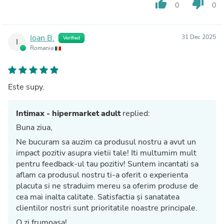
thumb_up
thumb_down
0
0
Ioan B.
31 Dec 2025
Verified
I
Romania
Este supy.
Intimax - hipermarket adult
replied:
Buna ziua,
Ne bucuram sa auzim ca produsul nostru a avut un
impact pozitiv asupra vietii tale! Iti multumim mult
pentru feedback-ul tau pozitiv! Suntem incantati sa
aflam ca produsul nostru ti-a oferit o experienta
placuta si ne straduim mereu sa oferim produse de
cea mai inalta calitate. Satisfactia și sanatatea
clientilor nostri sunt prioritatile noastre principale.
O zi frumoasa!