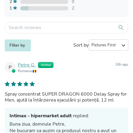
2
0
1
2
search
Sort by
expand_more
Filter by
Petre G.
16h ago
Verified
P
Romania
Spray concentrat SUPER DRAGON 6000 Delay Spray for
Men, ajută la întârzierea ejaculării și potență, 12 ml
Intimax - hipermarket adult
replied:
Buna ziua, domnule Petre,
Ne bucuram sa auzim ca produsul nostru a avut un