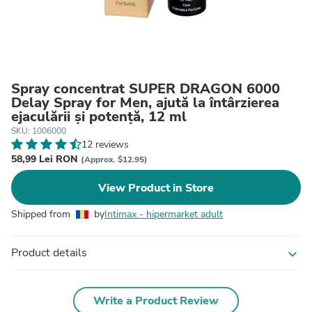
Spray concentrat SUPER DRAGON 6000
Delay Spray for Men, ajută la întârzierea
ejaculării și potență, 12 ml
SKU: 1006000
12 reviews
58,99 Lei RON
(Approx. $12.95)
View Product in Store
Shipped from
by
Intimax - hipermarket adult
Product details
expand_more
Write a Product Review