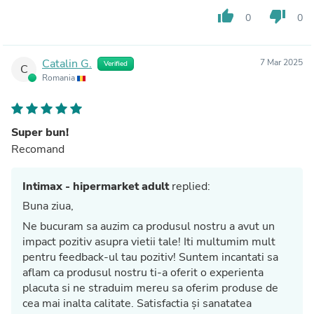
thumb_up
thumb_down
0
0
Catalin G.
7 Mar 2025
Verified
C
Romania
Super bun!
Recomand
Intimax - hipermarket adult
replied:
Buna ziua,
Ne bucuram sa auzim ca produsul nostru a avut un
impact pozitiv asupra vietii tale! Iti multumim mult
pentru feedback-ul tau pozitiv! Suntem incantati sa
aflam ca produsul nostru ti-a oferit o experienta
placuta si ne straduim mereu sa oferim produse de
cea mai inalta calitate. Satisfactia și sanatatea