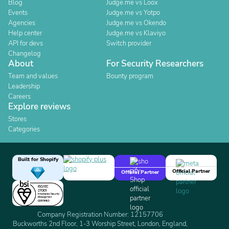
Blog
Judge.me vs Loox
Events
Judge.me vs Yotpo
Agencies
Judge.me vs Okendo
Help center
Judge.me vs Klaviyo
API for devs
Switch provider
Changelog
About
For Security Researchers
Team and values
Bounty program
Leadership
Careers
Explore reviews
Stores
Categories
Built for Shopify
Official Partner
Official Partner
Company Registration Number: 12157706
Buckworths 2nd Floor, 1-3 Worship Street, London, England,