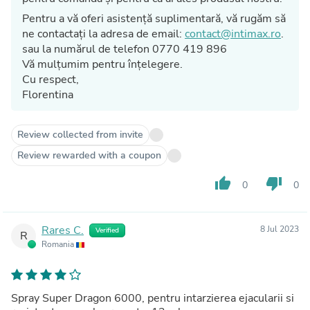
Pentru a vă oferi asistență suplimentară, vă rugăm să
ne contactați la adresa de email:
contact@intimax.ro
.
sau la numărul de telefon 0770 419 896
Vă mulțumim pentru înțelegere.
Cu respect,
Florentina
Review collected from invite
Review rewarded with a coupon
thumb_up
thumb_down
0
0
Rares C.
8 Jul 2023
Verified
R
Romania
Spray Super Dragon 6000, pentru intarzierea ejacularii si