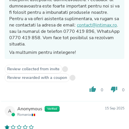
dumneavoastra este foarte important pentru noi si va
fi folosit pentru a imbunatati produsele noastre.
Pentru a va oferi asistenta suplimentara, va rugam sa
ne contactati la adresa de email:
contact@intimax.ro
.
sau la numarul de telefon 0770 419 896, WhatsApp
0770 419 858. Vom face tot posibilul sa rezolvam
situatia.
Va multumim pentru intelegere!
Review collected from invite
Review rewarded with a coupon
thumb_up
thumb_down
0
0
Anonymous
15 Sep 2025
Verified
A
Romania