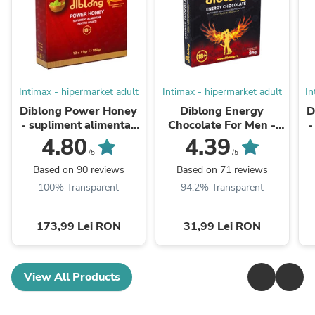
Intimax - hipermarket adult
Intimax - hipermarket adult
In
Diblong Power Honey
Diblong Energy
D
- supliment alimentar
Chocolate For Men -
-
pentru adulți cu miere
supliment alimentar
p
4.80
4.39
și asocieri de plante
pentru bărbați pe bază
/5
/5
care susțin ...
de ciocolată, cu plante
Based on 90 reviews
Based on 71 reviews
...
100% Transparent
94.2% Transparent
173,99 Lei RON
31,99 Lei RON
View All Products