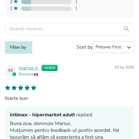
2
1
1
1
search
Sort by
expand_more
Filter by
marius n.
10 Jul 2026
Verified
M
Romania
foarte bun
Intimax - hipermarket adult
replied:
Buna ziua, domnule Marius,
Mulțumim pentru feedback-ul pozitiv acordat. Ne
bucurăm să aflăm că experiența a fost una