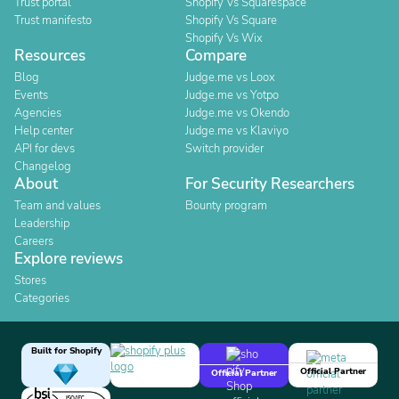
Trust portal
Shopify Vs Squarespace
Trust manifesto
Shopify Vs Square
Shopify Vs Wix
Resources
Compare
Blog
Judge.me vs Loox
Events
Judge.me vs Yotpo
Agencies
Judge.me vs Okendo
Help center
Judge.me vs Klaviyo
API for devs
Switch provider
Changelog
About
For Security Researchers
Team and values
Bounty program
Leadership
Careers
Explore reviews
Stores
Categories
Built for Shopify
Official Partner
Official Partner