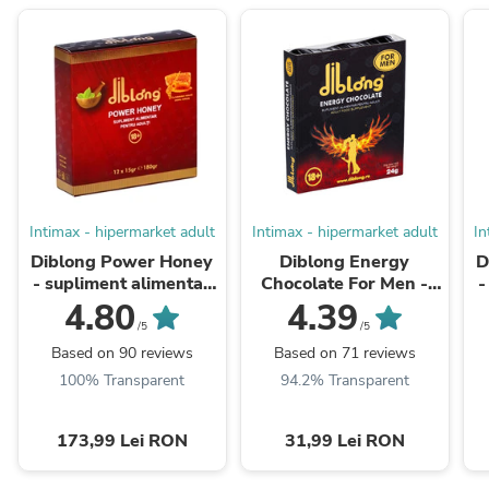
Intimax - hipermarket adult
Intimax - hipermarket adult
In
Diblong Power Honey
Diblong Energy
D
- supliment alimentar
Chocolate For Men -
-
pentru adulți cu miere
supliment alimentar
p
4.80
4.39
și asocieri de plante
pentru bărbați pe bază
/5
/5
care susțin ...
de ciocolată, cu plante
Based on 90 reviews
Based on 71 reviews
...
100% Transparent
94.2% Transparent
173,99 Lei RON
31,99 Lei RON