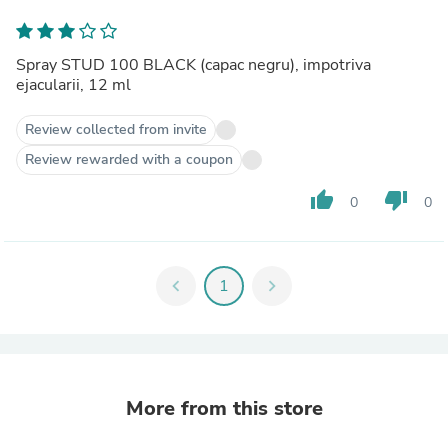
Spray STUD 100 BLACK (capac negru), impotriva
ejacularii, 12 ml
Review collected from invite
Review rewarded with a coupon
thumb_up
thumb_down
0
0
chevron_left
1
chevron_right
More from this store