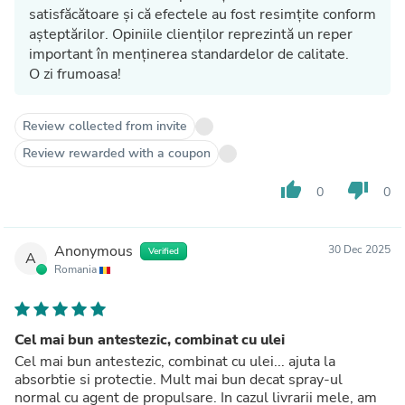
satisfăcătoare și că efectele au fost resimțite conform
așteptărilor. Opiniile clienților reprezintă un reper
important în menținerea standardelor de calitate.
O zi frumoasa!
Review collected from invite
Review rewarded with a coupon
thumb_up
thumb_down
0
0
Anonymous
30 Dec 2025
Verified
A
Romania
Cel mai bun antestezic, combinat cu ulei
Cel mai bun antestezic, combinat cu ulei... ajuta la
absorbtie si protectie. Mult mai bun decat spray-ul
normal cu agent de propulsare. In cazul livrarii mele, am