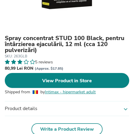
Spray concentrat STUD 100 Black, pentru
întârzierea ejaculării, 12 ml (cca 120
pulverizări)
SKU: 263GLB
5 reviews
80,99 Lei RON
(Approx. $17.85)
View Product in Store
Shipped from
by
Intimax - hipermarket adult
Product details
expand_more
Write a Product Review