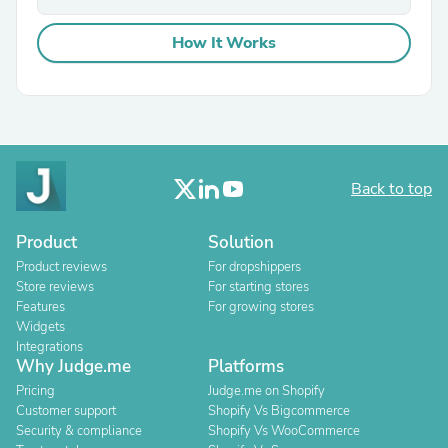
How It Works
Back to top
Product
Solution
Product reviews
For dropshippers
Store reviews
For starting stores
Features
For growing stores
Widgets
Integrations
Why Judge.me
Platforms
Pricing
Judge.me on Shopify
Customer support
Shopify Vs Bigcommerce
Security & compliance
Shopify Vs WooCommerce