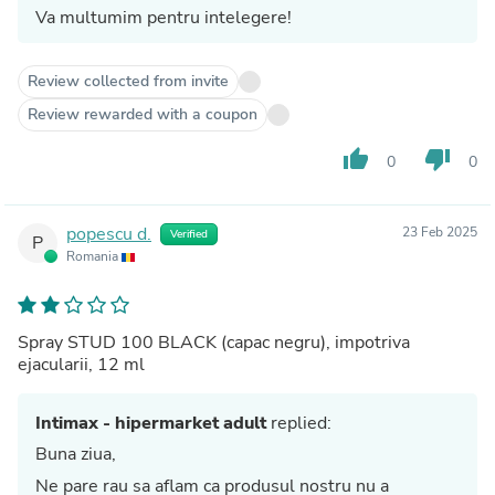
Va multumim pentru intelegere!
Review collected from invite
Review rewarded with a coupon
thumb_up
thumb_down
0
0
popescu d.
23 Feb 2025
Verified
P
Romania
Spray STUD 100 BLACK (capac negru), impotriva
ejacularii, 12 ml
Intimax - hipermarket adult
replied:
Buna ziua,
Ne pare rau sa aflam ca produsul nostru nu a