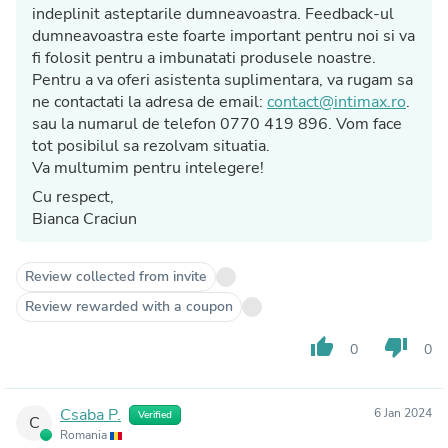
indeplinit asteptarile dumneavoastra. Feedback-ul
dumneavoastra este foarte important pentru noi si va
fi folosit pentru a imbunatati produsele noastre.
Pentru a va oferi asistenta suplimentara, va rugam sa
ne contactati la adresa de email:
contact@intimax.ro
.
sau la numarul de telefon 0770 419 896. Vom face
tot posibilul sa rezolvam situatia.
Va multumim pentru intelegere!
Cu respect,
Bianca Craciun
Review collected from invite
Review rewarded with a coupon
thumb_up
thumb_down
0
0
Csaba P.
6 Jan 2024
Verified
C
Romania