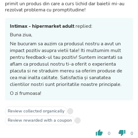
primit un produs din care a curs lichid dar baietii mi-au
rezolvat problema cu promptitudine!
Intimax - hipermarket adult
replied:
Buna ziua,
Ne bucuram sa auzim ca produsul nostru a avut un
impact pozitiv asupra vietii tale! Iti multumim mult
pentru feedback-ul tau pozitiv! Suntem incantati sa
aflam ca produsul nostru ti-a oferit o experienta
placuta si ne straduim mereu sa oferim produse de
cea mai inalta calitate. Satisfactia și sanatatea
clientilor nostri sunt prioritatile noastre principale.
O zi frumoasa!
Review collected organically
Review rewarded with a coupon
thumb_up
thumb_down
0
0