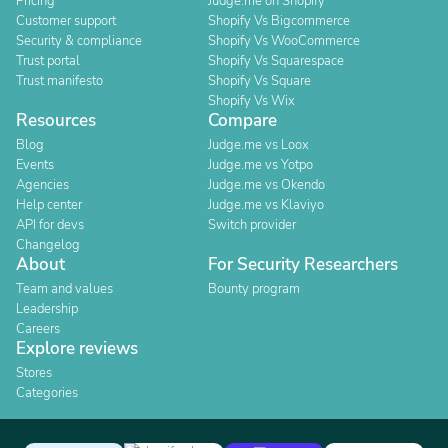
Pricing
Judge.me on Shopify
Customer support
Shopify Vs Bigcommerce
Security & compliance
Shopify Vs WooCommerce
Trust portal
Shopify Vs Squarespace
Trust manifesto
Shopify Vs Square
Shopify Vs Wix
Resources
Compare
Blog
Judge.me vs Loox
Events
Judge.me vs Yotpo
Agencies
Judge.me vs Okendo
Help center
Judge.me vs Klaviyo
API for devs
Switch provider
Changelog
About
For Security Researchers
Team and values
Bounty program
Leadership
Careers
Explore reviews
Stores
Categories