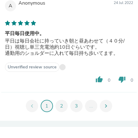
Anonymous
24 Jul 2022
A
平日毎日使用中。
平日は毎日会社に持っていき朝と昼あわせて（４０分/
日）視聴し単三充電池約10日ぐらいです。
通勤用のショルダーに入れて毎日持ち歩いてます。
Unverified review source
thumb_up
thumb_down
0
0
chevron_left
1
2
3
...
chevron_right