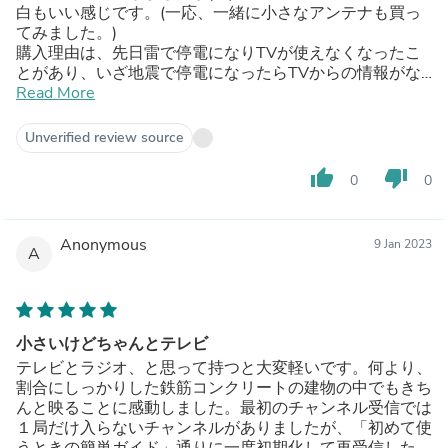
白もいい感じです。(一応、一緒に小さなアンテナも買っ
てみました。)
購入理由は、先日雷で停電になりTVが使えなくなったこ
とがあり、いざ地震で停電になったらTVからの情報がな
くなるという事に改めて考えさせられたからで、単体で使
Read More
える商品が欲しかったからです。
結果、窓の近くで読み込みも一瞬で完了し、なんとリビン
Unverified review source
グでも使えて感動してます。
(まずは電波が繋がる事が第一で、画質云々は二の次三の
thumb_up
thumb_down
0
0
次なので大満足です)
Anonymous
9 Jan 2023
A
小さいけどちゃんとテレビ
テレビとラジオ、と思って持つと大変軽いです。何より、
割合にしっかりした鉄筋コンクリートの建物の中でもきち
んと映ることに感動しました。最初のチャンネル受信では
１局だけ入らないチャンネルがありましたが、「初めて使
うときの簡単ガイド」通りに一度初期化して再受信した