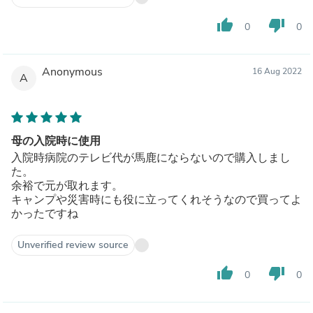
thumb_up
thumb_down
0
0
Anonymous
16 Aug 2022
A
母の入院時に使用
入院時病院のテレビ代が馬鹿にならないので購入しまし
た。
余裕で元が取れます。
キャンプや災害時にも役に立ってくれそうなので買ってよ
かったですね
Unverified review source
thumb_up
thumb_down
0
0