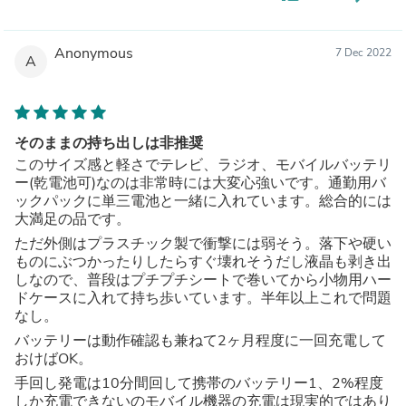
Anonymous
7 Dec 2022
A
そのままの持ち出しは非推奨
このサイズ感と軽さでテレビ、ラジオ、モバイルバッテリ
ー(乾電池可)なのは非常時には大変心強いです。通勤用バ
ックパックに単三電池と一緒に入れています。総合的には
大満足の品です。
ただ外側はプラスチック製で衝撃には弱そう。落下や硬い
ものにぶつかったりしたらすぐ壊れそうだし液晶も剥き出
しなので、普段はプチプチシートで巻いてから小物用ハー
ドケースに入れて持ち歩いています。半年以上これで問題
なし。
バッテリーは動作確認も兼ねて2ヶ月程度に一回充電して
おけばOK。
手回し発電は10分間回して携帯のバッテリー1、2%程度
しか充電できないのモバイル機器の充電は現実的ではあり