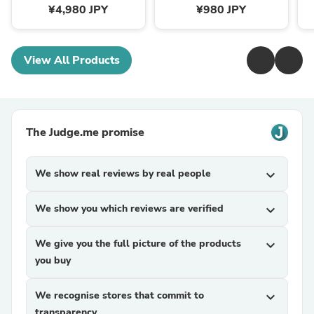
¥4,980 JPY
¥980 JPY
View All Products
The Judge.me promise
We show real reviews by real people
expand_more
We show you which reviews are verified
expand_more
We give you the full picture of the products
expand_more
you buy
We recognise stores that commit to
expand_more
transparency