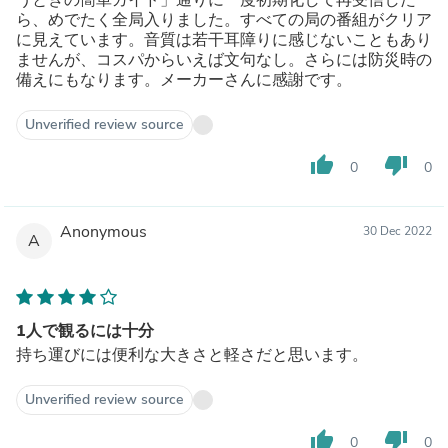
ら、めでたく全局入りました。すべての局の番組がクリア
に見えています。音質は若干耳障りに感じないこともあり
ませんが、コスパからいえば文句なし。さらには防災時の
備えにもなります。メーカーさんに感謝です。
Unverified review source
thumb_up
thumb_down
0
0
Anonymous
30 Dec 2022
A
1人で観るには十分
持ち運びには便利な大きさと軽さだと思います。
Unverified review source
thumb_up
thumb_down
0
0