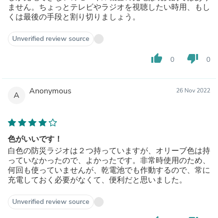
ません。ちょっとテレビやラジオを視聴したい時用、もし
くは最後の手段と割り切りましょう。
Unverified review source
thumb_up
thumb_down
0
0
Anonymous
26 Nov 2022
A
色がいいです！
白色の防災ラジオは２つ持っていますが、オリーブ色は持
っていなかったので、よかったです。非常時使用のため、
何回も使っていませんが、乾電池でも作動するので、常に
充電しておく必要がなくて、便利だと思いました。
Unverified review source