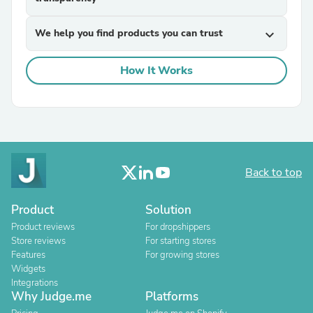
We help you find products you can trust
expand_more
How It Works
Back to top
Product
Solution
Product reviews
For dropshippers
Store reviews
For starting stores
Features
For growing stores
Widgets
Integrations
Why Judge.me
Platforms