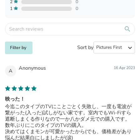
2
0
1
0
search
Sort by
expand_more
Filter by
Anonymous
16 Apr 2023
A
映った！
今迄このタイプのTVにことごとく失敗し、一度も電波が
繋がった(入った)試しがない家です。室内でもWi-Fiすら
遮断しまくる作りなので一か八かダメ元での購入です。
数年ぶりにこのタイプのTVの購入。
決めてはくまモンが可愛かったから(でも、価格差があり
悩んだ結果白にしましたが(涙)