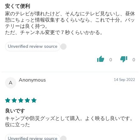
安くて便利
家のテレビが壊れたけど、そんなにテレビ見ないし、昼休
憩にちょっと情報収集するくらいなら、これで十分。バッ
テリーは良く持つ。
ただ、チャンネル変更で７秒くらいかかる。
Unverified review source
thumb_up
thumb_down
0
0
Anonymous
14 Sep 2022
A
良いです
キャンプや防災グッズとして購入。よく映るし良いです。
役に立った
Unverified review source