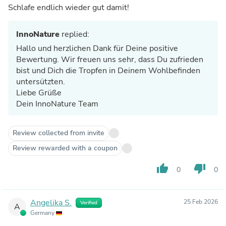
Schlafe endlich wieder gut damit!
InnoNature
replied:
Hallo und herzlichen Dank für Deine positive
Bewertung. Wir freuen uns sehr, dass Du zufrieden
bist und Dich die Tropfen in Deinem Wohlbefinden
untersützten.
Liebe Grüße
Dein InnoNature Team
Review collected from invite
Review rewarded with a coupon
thumb_up
thumb_down
0
0
Angelika S.
25 Feb 2026
Verified
A
Germany