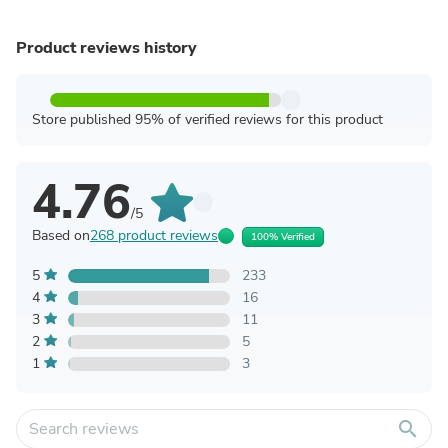
Product reviews history
Store published 95% of verified reviews for this product
4.76
/5
Based on
268 product reviews
100% Verified
5
233
4
16
3
11
2
5
1
3
search