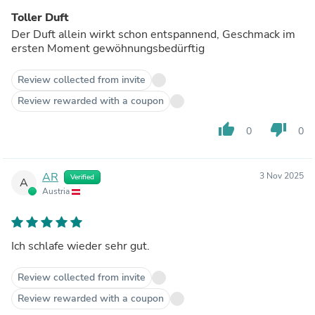
Toller Duft
Der Duft allein wirkt schon entspannend, Geschmack im
ersten Moment gewöhnungsbedürftig
Review collected from invite
Review rewarded with a coupon
thumb_up
thumb_down
0
0
AR
3 Nov 2025
Verified
A
Austria
Ich schlafe wieder sehr gut.
Review collected from invite
Review rewarded with a coupon