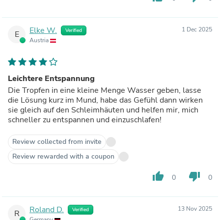
Elke W.
1 Dec 2025
Verified
E
Austria
Leichtere Entspannung
Die Tropfen in eine kleine Menge Wasser geben, lasse
die Lösung kurz im Mund, habe das Gefühl dann wirken
sie gleich auf den Schleimhäuten und helfen mir, mich
schneller zu entspannen und einzuschlafen!
Review collected from invite
Review rewarded with a coupon
thumb_up
thumb_down
0
0
Roland D.
13 Nov 2025
Verified
R
Germany