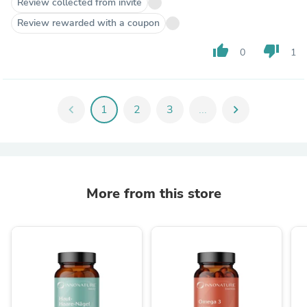
Review collected from invite
Review rewarded with a coupon
thumb_up
thumb_down
0
1
chevron_left
1
2
3
...
chevron_right
More from this store