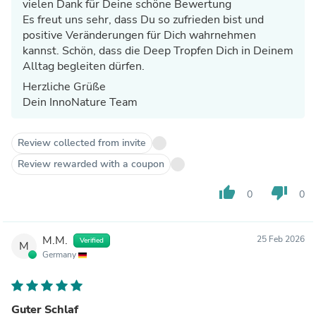
vielen Dank für Deine schöne Bewertung
Es freut uns sehr, dass Du so zufrieden bist und
positive Veränderungen für Dich wahrnehmen
kannst. Schön, dass die Deep Tropfen Dich in Deinem
Alltag begleiten dürfen.
Herzliche Grüße
Dein InnoNature Team
Review collected from invite
Review rewarded with a coupon
thumb_up
thumb_down
0
0
M.M.
25 Feb 2026
Verified
M
Germany
Guter Schlaf