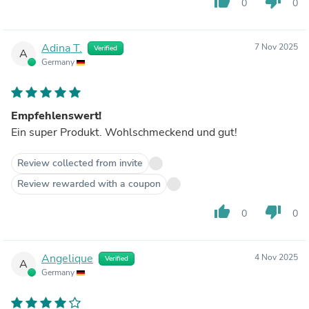
thumb_up
thumb_down
0
0
Adina T.
7 Nov 2025
Verified
A
Germany
Empfehlenswert!
Ein super Produkt. Wohlschmeckend und gut!
Review collected from invite
Review rewarded with a coupon
thumb_up
thumb_down
0
0
Angelique
4 Nov 2025
Verified
A
Germany