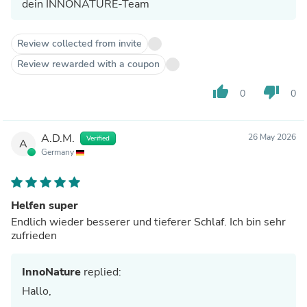
dein INNONATURE-Team
Review collected from invite
Review rewarded with a coupon
thumb_up
thumb_down
0
0
A.D.M.
26 May 2026
Verified
A
Germany
Helfen super
Endlich wieder besserer und tieferer Schlaf. Ich bin sehr
zufrieden
InnoNature
replied:
Hallo,