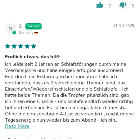
thumb_up
thumb_down
0
0
S.
11 Oct 2025
Verified
S
Germany
Endlich etwas, das hilft
Ich leide seit 2 Jahren an Schlafstörungen durch meine
Wechseljahre und habe einiges erfolglos ausprobiert.
Erst durch die Erklärungen bei Innonature habe ich
verstanden, dass es 2 verschiedene Themen sind: das
Einschlafen/Wiedereinschlafen und die Schlaftiefe - ich
hatte beide Themen. Da die Tropfen pflanzlich sind, gab
ich ihnen eine Chance - und schlafe endlich wieder richtig
tief und erholsam. Es ist bei mir sogar faktisch messbar:
Ohne meinen sonstigen Alltag zu verändern, reicht meine
Tagesenergie nun wieder bis zum Abend - ich bin
unglaublich erleichtert.
Read More