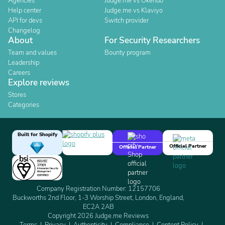
Agencies
Judge.me vs Okendo
Help center
Judge.me vs Klaviyo
API for devs
Switch provider
Changelog
About
For Security Researchers
Team and values
Bounty program
Leadership
Careers
Explore reviews
Stores
Categories
Built for Shopify
Official Partner
Official Partner
Company Registration Number: 12157706
Buckworths 2nd Floor, 1-3 Worship Street, London, England,
EC2A 2AB
Copyright 2026 Judge.me Reviews