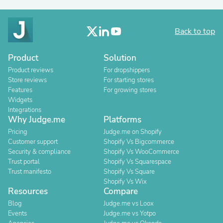
Back to top
Product
Solution
Product reviews
For dropshippers
Store reviews
For starting stores
Features
For growing stores
Widgets
Integrations
Why Judge.me
Platforms
Pricing
Judge.me on Shopify
Customer support
Shopify Vs Bigcommerce
Security & compliance
Shopify Vs WooCommerce
Trust portal
Shopify Vs Squarespace
Trust manifesto
Shopify Vs Square
Shopify Vs Wix
Resources
Compare
Blog
Judge.me vs Loox
Events
Judge.me vs Yotpo