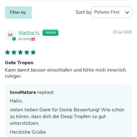
Sort by
expand_more
Filter by
Martha H.
23 Jul 2026
Verified
M
Austria
Gute Tropen
Kann damit besser einschlafen und fühle mich innerlich
ruhiger.
InnoNature
replied:
Hallo,
vielen lieben Dank für Deine Bewertung! Wie schön
zu hören, dass dich die Deep Tropfen so gut
unterstützen.
Herzliche Grüße