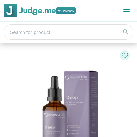
Reviews
search