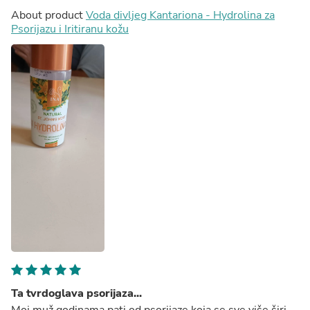
About product
Voda divljeg Kantariona - Hydrolina za
Psorijazu i Iritiranu kožu
Ta tvrdoglava psorijaza...
Moj muž godinama pati od psorijaze koja se sve više širi.