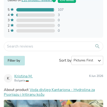
Based on
110 product reviews
43% Verified
5
107
4
3
3
0
2
0
1
0
search
Sort by
expand_more
Filter by
Kristina M.
6 Jun 2026
K
Bulgaria
About product
Voda divljeg Kantariona - Hydrolina za
Psorijazu i Iritiranu kožu