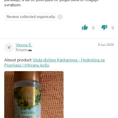
svrabom.
Review collected organically
thumb_up
thumb_down
0
0
Vesna S.
6 Jun 2026
V
Bulgaria
About product
Voda divljeg Kantariona - Hydrolina za
Psorijazu i Iritiranu kožu