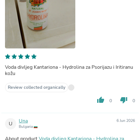
Voda divljeg Kantariona - Hydrolina za Psorijazu i Iritiranu
kožu
Review collected organically
thumb_up
thumb_down
0
0
Una
6 Jun 2026
U
Bulgaria
About product
Voda divljeg Kantariona - Hydrolina za