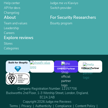
Help center
Judge.me vs Klaviyo
API for devs
Switch provider
Changelog
About
For Security Researchers
Team and values
Bounty program
Leadership
Careers
Explore reviews
Stores
Categories
Built for Shopify
Official Partner
Official Partner
Company Registration Number: 12157706
Buckworths 2nd Floor, 1-3 Worship Street, London, England,
EC2A 2AB
Copyright 2026 Judge.me Reviews
Terms
Privacy
Authenticity
Compliance
Content Policy