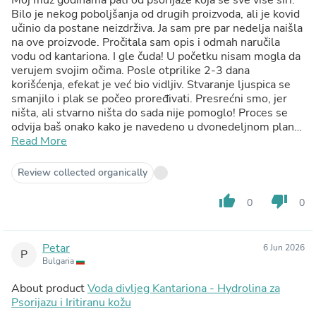
Bilo je nekog poboljšanja od drugih proizvoda, ali je kovid
učinio da postane neizdrživa. Ja sam pre par nedelja naišla
na ove proizvode. Pročitala sam opis i odmah naručila
vodu od kantariona. I gle čuda! U početku nisam mogla da
verujem svojim očima. Posle otprilike 2-3 dana
korišćenja, efekat je već bio vidljiv. Stvaranje ljuspica se
smanjilo i plak se počeo proređivati. Presrećni smo, jer
ništa, ali stvarno ništa do sada nije pomoglo! Proces se
odvija baš onako kako je navedeno u dvonedeljnom planu.
Već naručujem sledeću bočicu. HVALA VAM!!!
Read More
Review collected organically
thumb_up
thumb_down
0
0
Petar
6 Jun 2026
P
Bulgaria
About product
Voda divljeg Kantariona - Hydrolina za
Psorijazu i Iritiranu kožu