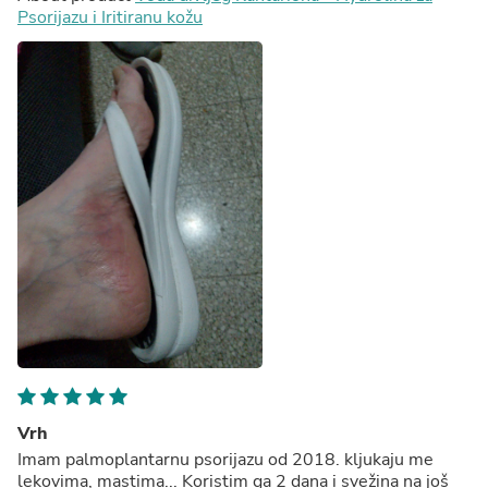
Psorijazu i Iritiranu kožu
Vrh
Imam palmoplantarnu psorijazu od 2018. kljukaju me
lekovima, mastima... Koristim ga 2 dana i svežina na još