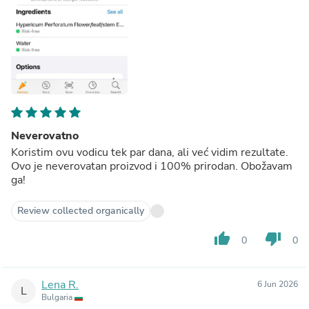
Neverovatno
Koristim ovu vodicu tek par dana, ali već vidim rezultate.
Ovo je neverovatan proizvod i 100% prirodan. Obožavam
ga!
Review collected organically
thumb_up
thumb_down
0
0
Lena R.
6 Jun 2026
L
Bulgaria