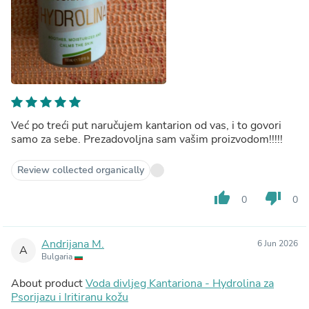
Već po treći put naručujem kantarion od vas, i to govori
samo za sebe. Prezadovoljna sam vašim proizvodom!!!!!
Review collected organically
thumb_up
thumb_down
0
0
Andrijana M.
6 Jun 2026
A
Bulgaria
About product
Voda divljeg Kantariona - Hydrolina za
Psorijazu i Iritiranu kožu