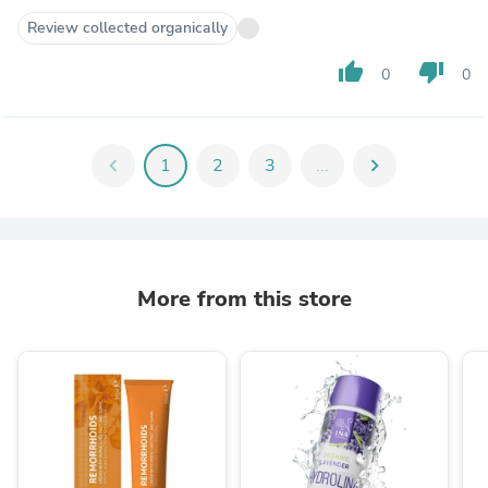
Review collected organically
thumb_up
thumb_down
0
0
chevron_left
1
2
3
...
chevron_right
More from this store