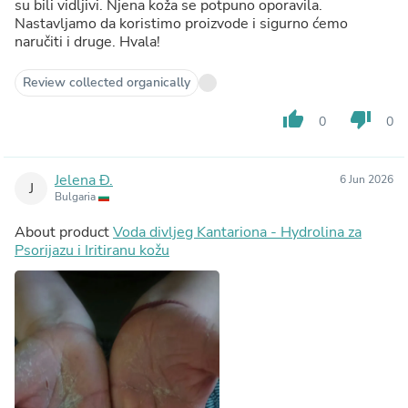
su bili vidljivi. Njena koža se potpuno oporavila.
Nastavljamo da koristimo proizvode i sigurno ćemo
naručiti i druge. Hvala!
Review collected organically
thumb_up
thumb_down
0
0
Jelena Đ.
6 Jun 2026
J
Bulgaria
About product
Voda divljeg Kantariona - Hydrolina za
Psorijazu i Iritiranu kožu