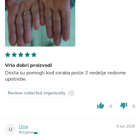
Vrlo dobri proizvodi
Dosta su pomogli kod svraba posle 2 nedelje redovne
upotrebe.
Review collected organically
thumb_up
thumb_down
0
0
Una
6 Jun 2026
U
Bulgaria