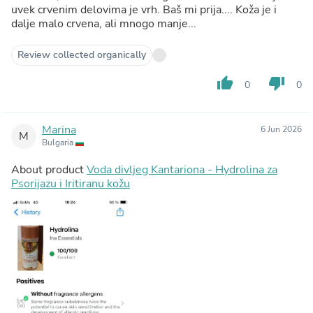
uvek crvenim delovima je vrh. Baš mi prija.... Koža je i
dalje malo crvena, ali mnogo manje...
Review collected organically
thumb_up
thumb_down
0
0
Marina
6 Jun 2026
M
Bulgaria
About product
Voda divljeg Kantariona - Hydrolina za
Psorijazu i Iritiranu kožu