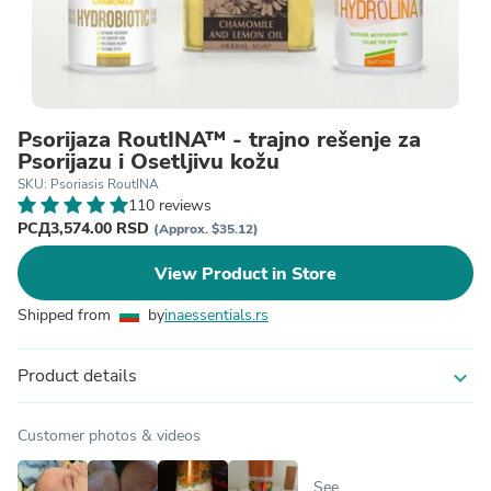
Psorijaza RoutINA™ - trajno rešenje za
Psorijazu i Osetljivu kožu
SKU: Psoriasis RoutINA
110 reviews
РСД3,574.00 RSD
(Approx. $35.12)
View Product in Store
Shipped from
by
inaessentials.rs
Product details
expand_more
Customer photos & videos
See