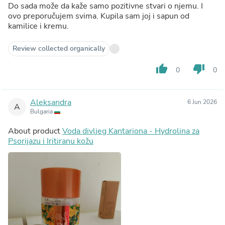
Do sada može da kaže samo pozitivne stvari o njemu. I
ovo preporučujem svima. Kupila sam joj i sapun od
kamilice i kremu.
Review collected organically
thumb_up
thumb_down
0
0
Aleksandra
6 Jun 2026
A
Bulgaria
About product
Voda divljeg Kantariona - Hydrolina za
Psorijazu i Iritiranu kožu