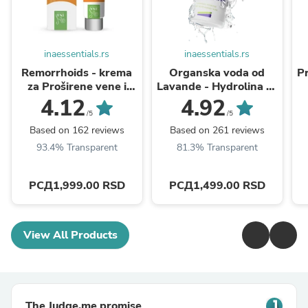
inaessentials.rs
inaessentials.rs
Remorrhoids - krema
Organska voda od
Pr
za Proširene vene i
Lavande - Hydrolina za
Hemoroide - visoko
Akne
B
4.12
4.92
obogaćena drvetom
/5
/5
Ruja i Divljim Kestenom
Based on 162 reviews
Based on 261 reviews
93.4% Transparent
81.3% Transparent
РСД1,999.00 RSD
РСД1,499.00 RSD
View All Products
The Judge.me promise