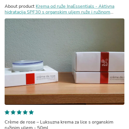
About product
Krema od ruže InaEssentials - Aktivna
hidratacija SPF30 s organskim uljem ruže i ružinom
vodom, 2ml
Crème de rose – Luksuzna krema za lice s organskim
ružinim uljem - 50ml