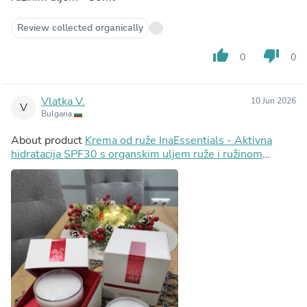
Review collected organically
thumb_up
thumb_down
0
0
Vlatka V.
10 Jun 2026
V
Bulgaria
About product
Krema od ruže InaEssentials - Aktivna
hidratacija SPF30 s organskim uljem ruže i ružinom
vodom, 2ml