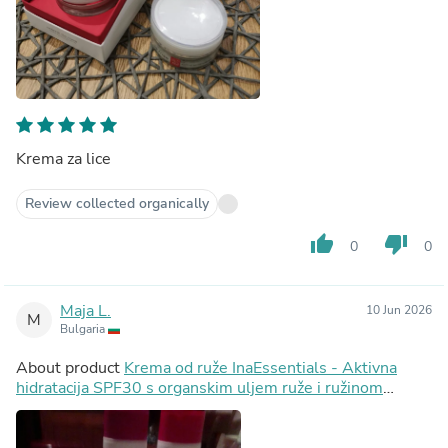
Krema za lice
Review collected organically
thumb_up
thumb_down
0
0
Maja L.
10 Jun 2026
M
Bulgaria
About product
Krema od ruže InaEssentials - Aktivna
hidratacija SPF30 s organskim uljem ruže i ružinom
vodom, 2ml