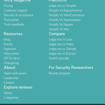
Why Judge.me
Platforms
Pricing
Judge.me on Shopify
Customer support
Shopify Vs Bigcommerce
Security & compliance
Shopify Vs WooCommerce
Trust portal
Shopify Vs Squarespace
Trust manifesto
Shopify Vs Square
Shopify Vs Wix
Resources
Compare
Blog
Judge.me vs Loox
Events
Judge.me vs Yotpo
Agencies
Judge.me vs Okendo
Help center
Judge.me vs Klaviyo
API for devs
Switch provider
Changelog
About
For Security Researchers
Team and values
Bounty program
Leadership
Careers
Explore reviews
Stores
Categories