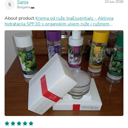
Sanja
10 Jun 2026
S
Bulgaria
About product
Krema od ruže InaEssentials - Aktivna
hidratacija SPF30 s organskim uljem ruže i ružinom
vodom, 2ml