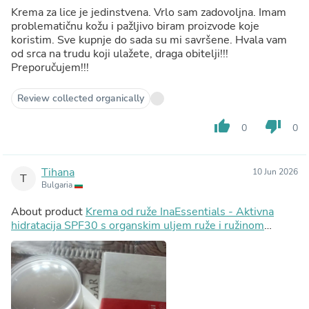
Krema za lice je jedinstvena. Vrlo sam zadovoljna. Imam
problematičnu kožu i pažljivo biram proizvode koje
koristim. Sve kupnje do sada su mi savršene. Hvala vam
od srca na trudu koji ulažete, draga obitelji!!!
Preporučujem!!!
Review collected organically
thumb_up
thumb_down
0
0
Tihana
10 Jun 2026
T
Bulgaria
About product
Krema od ruže InaEssentials - Aktivna
hidratacija SPF30 s organskim uljem ruže i ružinom
vodom, 2ml