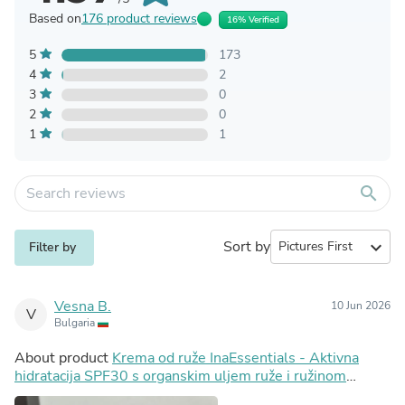
Based on
176 product reviews
16% Verified
5
173
4
2
3
0
2
0
1
1
search
Sort by
expand_more
Filter by
Vesna B.
10 Jun 2026
V
Bulgaria
About product
Krema od ruže InaEssentials - Aktivna
hidratacija SPF30 s organskim uljem ruže i ružinom
vodom, 2ml