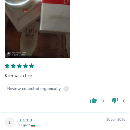
Krema za lice
Review collected organically
thumb_up
thumb_down
0
0
Lorena
10 Jun 2026
L
Bulgaria