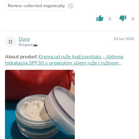
Review collected organically
thumb_up
thumb_down
0
0
Dora
10 Jun 2026
D
Bulgaria
About product
Krema od ruže InaEssentials - Aktivna
hidratacija SPF30 s organskim uljem ruže i ružinom
vodom, 2ml