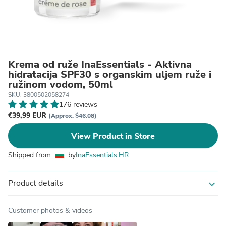
Krema od ruže InaEssentials - Aktivna
hidratacija SPF30 s organskim uljem ruže i
ružinom vodom, 50ml
SKU: 3800502058274
176 reviews
€39,99 EUR
(Approx. $46.08)
View Product in Store
Shipped from
by
InaEssentials.HR
Product details
expand_more
Customer photos & videos