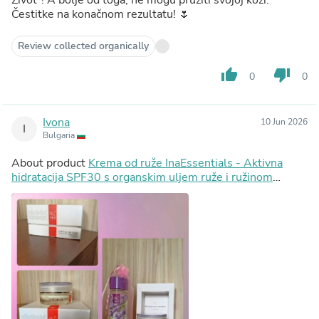
Čestitke na konačnom rezultatu! 🌷
Review collected organically
thumb_up
thumb_down
0
0
Ivona
10 Jun 2026
I
Bulgaria
About product
Krema od ruže InaEssentials - Aktivna
hidratacija SPF30 s organskim uljem ruže i ružinom
vodom, 2ml