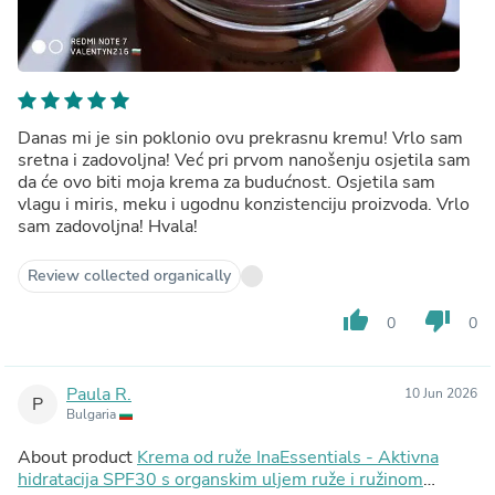
Danas mi je sin poklonio ovu prekrasnu kremu! Vrlo sam
sretna i zadovoljna! Već pri prvom nanošenju osjetila sam
da će ovo biti moja krema za budućnost. Osjetila sam
vlagu i miris, meku i ugodnu konzistenciju proizvoda. Vrlo
sam zadovoljna! Hvala!
Review collected organically
thumb_up
thumb_down
0
0
Paula R.
10 Jun 2026
P
Bulgaria
About product
Krema od ruže InaEssentials - Aktivna
hidratacija SPF30 s organskim uljem ruže i ružinom