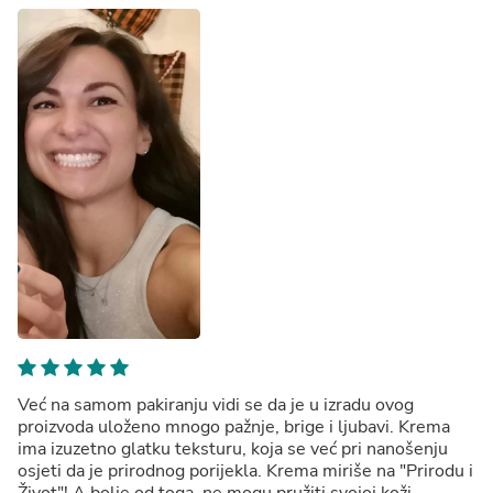
vodom, 2ml
Već na samom pakiranju vidi se da je u izradu ovog
proizvoda uloženo mnogo pažnje, brige i ljubavi. Krema
ima izuzetno glatku teksturu, koja se već pri nanošenju
osjeti da je prirodnog porijekla. Krema miriše na "Prirodu i
Život"! A bolje od toga, ne mogu pružiti svojoj koži.