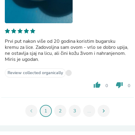
Prvi put nakon više od 20 godina koristim bugarsku
kremu za lice. Zadovoljna sam ovom - vrlo se dobro upija,
ne ostavlja sjaj na licu, ali čini kožu živom i nahranjenom.
Miris je ugodan.
Review collected organically
thumb_up
thumb_down
0
0
chevron_left
1
2
3
...
chevron_right