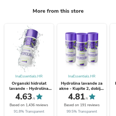
More from this store
InaEssentials.HR
InaEssentials.HR
Organski hidrolat
Hydrolina lavande za
lavande - Hydrolina
akne - Kupite 2, dobijte
(150ml)
1 besplatno
4.63
4.81
/5
/5
Based on 1,436 reviews
Based on 191 reviews
91.8% Transparent
99.5% Transparent