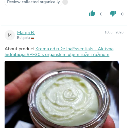
Review collected organically
thumb_up
thumb_down
0
0
Marija B.
10 Jun 2026
M
Bulgaria
About product
Krema od ruže InaEssentials - Aktivna
hidratacija SPF30 s organskim uljem ruže i ružinom
vodom, 2ml