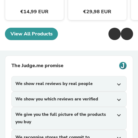
€14,99 EUR
€29,98 EUR
View All Products
The Judge.me promise
We show real reviews by real people
expand_more
We show you which reviews are verified
expand_more
We give you the full picture of the products
expand_more
you buy
We recognise stores that commit to