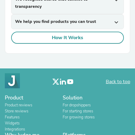
expand_more
transparency
We help you find products you can trust
expand_more
How It Works
Back to top
Product
Solution
Product reviews
For dropshippers
Store reviews
For starting stores
Features
For growing stores
Widgets
Integrations