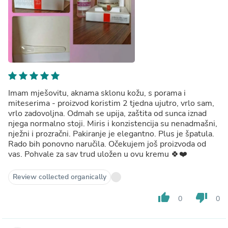
Imam mješovitu, aknama sklonu kožu, s porama i
miteserima - proizvod koristim 2 tjedna ujutro, vrlo sam,
vrlo zadovoljna. Odmah se upija, zaštita od sunca iznad
njega normalno stoji. Miris i konzistencija su nenadmašni,
nježni i prozračni. Pakiranje je elegantno. Plus je špatula.
Rado bih ponovno naručila. Očekujem još proizvoda od
vas. Pohvale za sav trud uložen u ovu kremu 🍀❤️
Review collected organically
thumb_up
thumb_down
0
0