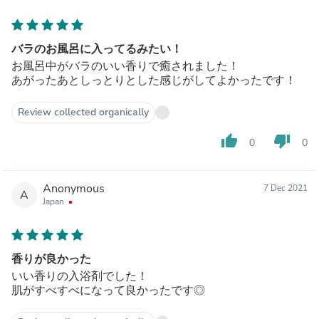
バラのお風呂に入ってるみたい！
お風呂中がバラのいい香りで癒されました！
あがったあとしっとりとした感じがしてよかったです！
Review collected organically
thumb_up
thumb_down
0
0
Anonymous
7 Dec 2021
A
Japan
香りが良かった
いい香りの入浴剤でした！
肌がすべすべになって良かったです◎