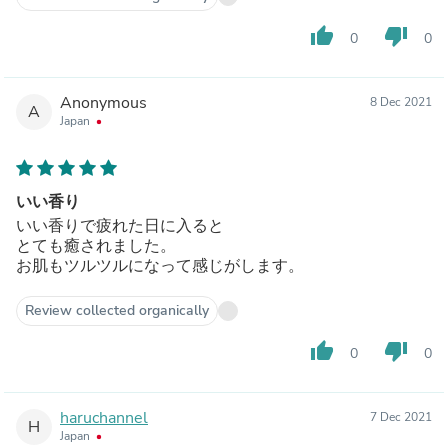
thumb_up
thumb_down
0
0
Anonymous
8 Dec 2021
A
Japan
いい香り
いい香りで疲れた日に入ると
とても癒されました。
お肌もツルツルになって感じがします。
Review collected organically
thumb_up
thumb_down
0
0
haruchannel
7 Dec 2021
H
Japan