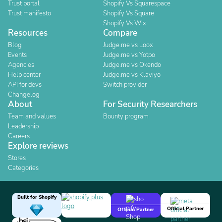
Trust portal
Shopify Vs Squarespace
Trust manifesto
Shopify Vs Square
Shopify Vs Wix
Resources
Compare
Blog
Judge.me vs Loox
Events
Judge.me vs Yotpo
Agencies
Judge.me vs Okendo
Help center
Judge.me vs Klaviyo
API for devs
Switch provider
Changelog
About
For Security Researchers
Team and values
Bounty program
Leadership
Careers
Explore reviews
Stores
Categories
Built for Shopify
Official Partner
Official Partner