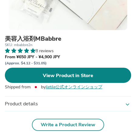
美容入浴剤MBabbre
SKU: mbabbre2n
8 reviews
From ¥650 JPY - ¥4,900 JPY
(Approx. $4.12 - $31.05)
View Product in Store
Shipped from
by
iletile公式オンラインショップ
Product details
expand_more
Write a Product Review