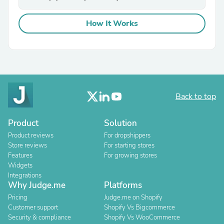
How It Works
Back to top
Product
Solution
Product reviews
For dropshippers
Store reviews
For starting stores
Features
For growing stores
Widgets
Integrations
Why Judge.me
Platforms
Pricing
Judge.me on Shopify
Customer support
Shopify Vs Bigcommerce
Security & compliance
Shopify Vs WooCommerce