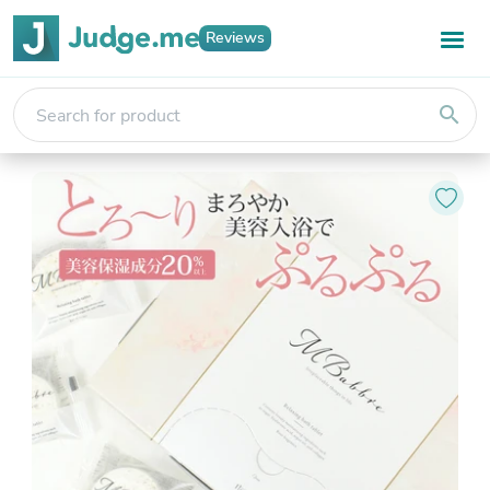
Reviews
search