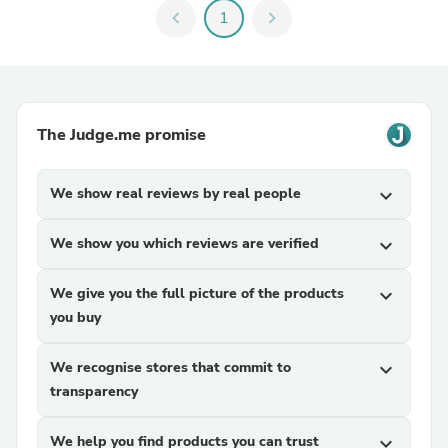
chevron_left
1
chevron_right
The Judge.me promise
We show real reviews by real people
expand_more
We show you which reviews are verified
expand_more
We give you the full picture of the products
expand_more
you buy
We recognise stores that commit to
expand_more
transparency
We help you find products you can trust
expand_more