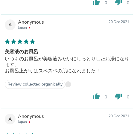
thumb_up
thumb_down
0
0
Anonymous
20 Dec 2021
A
Japan
美容液のお風呂
いつものお風呂が美容液みたいにしっとりしたお湯になり
ます。
お風呂上がりはスベスベの肌になれました！
Review collected organically
thumb_up
thumb_down
0
0
Anonymous
20 Dec 2021
A
Japan