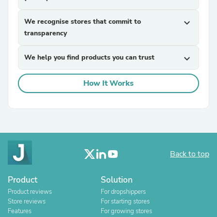
We recognise stores that commit to
expand_more
transparency
We help you find products you can trust
expand_more
How It Works
Back to top
Product
Solution
Product reviews
For dropshippers
Store reviews
For starting stores
Features
For growing stores