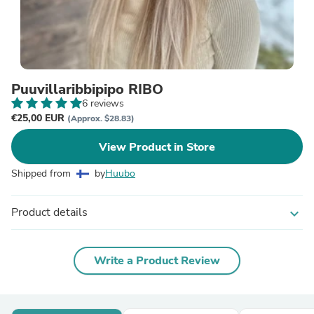
Puuvillaribbipipo RIBO
6 reviews
€25,00 EUR
(Approx. $28.83)
View Product in Store
Shipped from
by
Huubo
Product details
expand_more
Write a Product Review