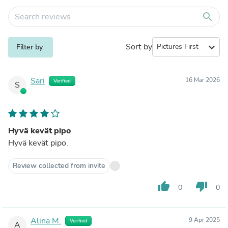
search
Sort by
expand_more
Filter by
Sari
16 Mar 2026
Verified
S
Hyvä kevät pipo
Hyvä kevät pipo.
Review collected from invite
thumb_up
thumb_down
0
0
Alina M.
9 Apr 2025
Verified
A