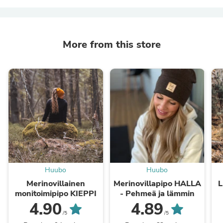
More from this store
Huubo
Huubo
Merinovillainen
Merinovillapipo HALLA
L
monitoimipipo KIEPPI
- Pehmeä ja lämmin
4.90
4.89
/5
/5