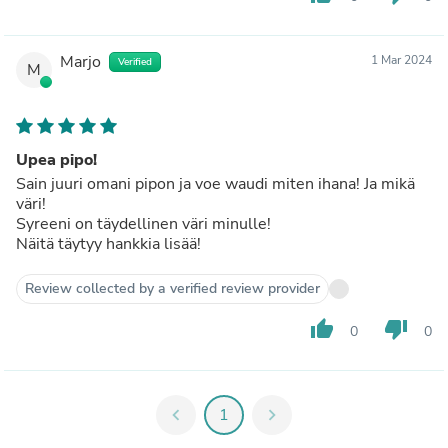
Marjo
1 Mar 2024
Verified
M
Upea pipo!
Sain juuri omani pipon ja voe waudi miten ihana! Ja mikä
väri!
Syreeni on täydellinen väri minulle!
Näitä täytyy hankkia lisää!
Review collected by a verified review provider
thumb_up
thumb_down
0
0
chevron_left
1
chevron_right