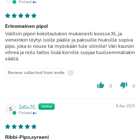
Finland
Erinomainen pipo!
Valitsin pipon kokotaulukon mukaisesti koossa XL ja
viimeinkin löytyi isolle päälle ja paksuille hiuksille sopiva
pipo, joka ei nouse tai myöskään tule silmille! Väri kauniin
vihreä ja reilu taitos lisää korville suojaa tuulisemmallakin
säällä.
Review collected from invite
thumb_up
thumb_down
0
0
Satu M.
8 Apr 2025
Verified
S
Finland
Ribbi-Pipo,syreeni