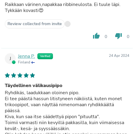
Raikkaan värinen,napakkaa ribbineulosta. Ei tuule läpi.
Tykkään kovasti😍
Review collected from invite
thumb_up
thumb_down
0
0
Jenna P.
24 Apr 2024
Verified
J
Finland
Täydellinen välikausipipo
Ryhdikäs, laadukkaan oloinen pipo.
Ei tee päästä hassun litistyneen näköistä, kuten monet
trikoopipot, vaan näyttää nimenomaan ryhdikkäältä
päässä.
Kiva, kun saa itse säädettyä pipon "pituutta".
Toimii varmasti niin kevyillä pakkasilla, kuin viimaisessa
kevät-, kesä- ja syyssäässäkin.