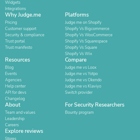
Widgets
Integrations
Why Judge.me
Platforms
Pricing
Judge.me on Shopify
Customer support
Shopify Vs Bigcommerce
Security & compliance
Shopify Vs WooCommerce
Trust portal
Shopify Vs Squarespace
Trust manifesto
Shopify Vs Square
Shopify Vs Wix
Resources
Compare
Blog
Judge.me vs Loox
Events
Judge.me vs Yotpo
Agencies
Judge.me vs Okendo
Help center
Judge.me vs Klaviyo
API for devs
Switch provider
Changelog
About
For Security Researchers
Team and values
Bounty program
Leadership
Careers
Explore reviews
Stores