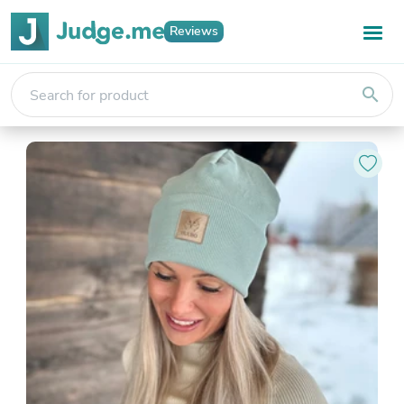
Reviews
search