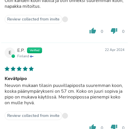
Olin kahden koon välillä ja otin onneksi suuremman koon,
napakka mitoitus.
Review collected from invite
thumb_up
thumb_down
0
0
E.P.
22 Apr 2024
Verified
E
Finland
Kevätpipo
Neuvon mukaan tilasin puuvillapiposta suuremman koon,
koska päänympärykseni on 57 cm. Koko on juuri sopiva ja
pipo on mukava käytössä. Merinopipossa pienempi koko
on mulle hyvä.
Review collected from invite
thumb_up
thumb_down
0
0