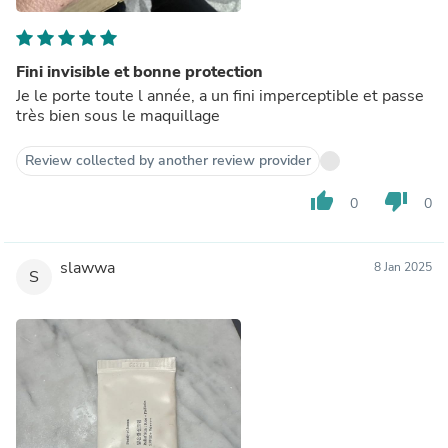
Fini invisible et bonne protection
Je le porte toute l année, a un fini imperceptible et passe
très bien sous le maquillage
Review collected by another review provider
thumb_up
thumb_down
0
0
slawwa
8 Jan 2025
S