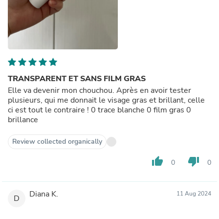
TRANSPARENT ET SANS FILM GRAS
Elle va devenir mon chouchou. Après en avoir tester
plusieurs, qui me donnait le visage gras et brillant, celle
ci est tout le contraire ! 0 trace blanche 0 film gras 0
brillance
Review collected organically
thumb_up
thumb_down
0
0
Diana K.
11 Aug 2024
D