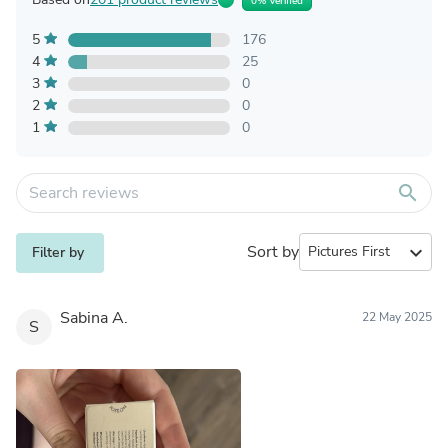
0% Verified
5
176
4
25
3
0
2
0
1
0
search
Sort by
expand_more
Filter by
Sabina A.
22 May 2025
S