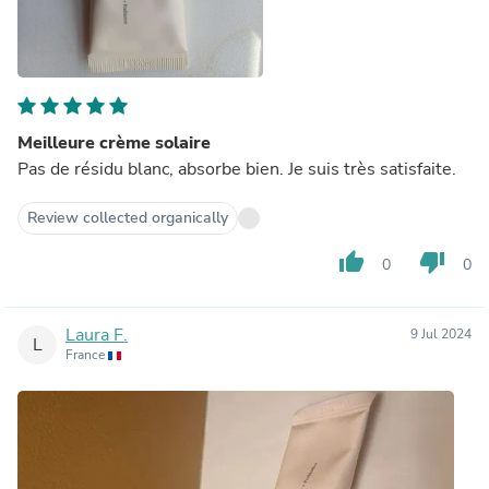
Meilleure crème solaire
Pas de résidu blanc, absorbe bien. Je suis très satisfaite.
Review collected organically
thumb_up
thumb_down
0
0
Laura F.
9 Jul 2024
L
France