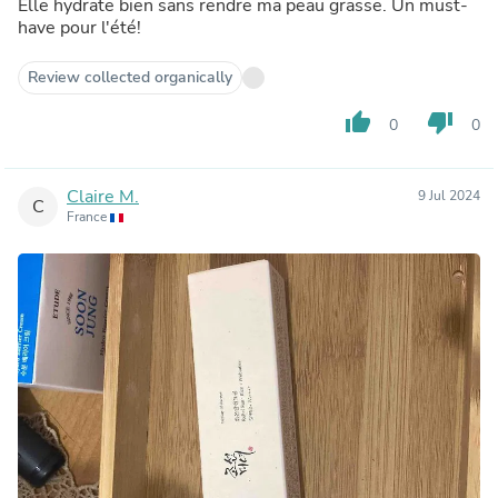
Elle hydrate bien sans rendre ma peau grasse. Un must-
have pour l'été!
Review collected organically
thumb_up
thumb_down
0
0
Claire M.
9 Jul 2024
C
France