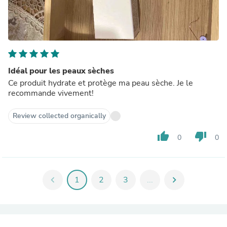
Idéal pour les peaux sèches
Ce produit hydrate et protège ma peau sèche. Je le
recommande vivement!
Review collected organically
thumb_up
thumb_down
0
0
chevron_left
1
2
3
...
chevron_right