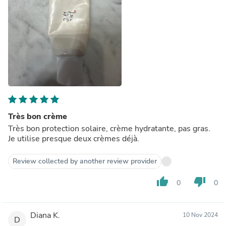
Très bon crème
Très bon protection solaire, crème hydratante, pas gras.
Je utilise presque deux crèmes déjà.
Review collected by another review provider
thumb_up
thumb_down
0
0
Diana K.
10 Nov 2024
D