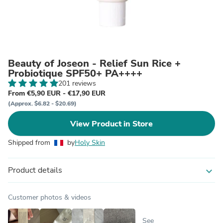
Beauty of Joseon - Relief Sun Rice +
Probiotique SPF50+ PA++++
201 reviews
From €5,90 EUR - €17,90 EUR
(Approx. $6.82 - $20.69)
View Product in Store
Shipped from
by
Holy Skin
Product details
expand_more
Customer photos & videos
See