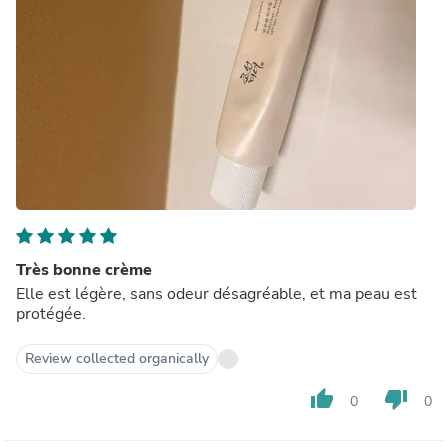
Très bonne crème
Elle est légère, sans odeur désagréable, et ma peau est
protégée.
Review collected organically
thumb_up
thumb_down
0
0