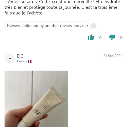
crèmes solaires. Celle-ci est une merveille ! Elle hydrate
très bien et protège toute la journée. C'est la troisième
fois que je l'achète.
Review collected by another review provider
thumb_up
thumb_down
0
0
E.C.
21 Sep 2024
E
France