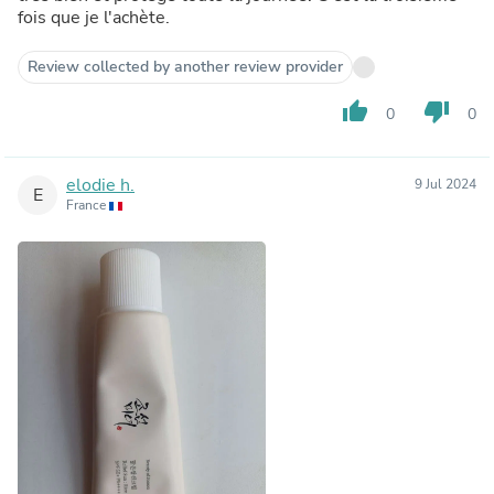
fois que je l'achète.
Review collected by another review provider
thumb_up
thumb_down
0
0
elodie h.
9 Jul 2024
E
France