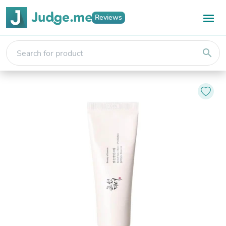
Reviews
search