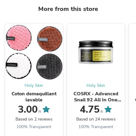
More from this store
Holy Skin
Holy Skin
Coton demaquillant
COSRX - Advanced
lavable
Snail 92 All In One
Cream
3.00
4.75
/5
/5
Based on 2 reviews
Based on 24 reviews
100% Transparent
100% Transparent