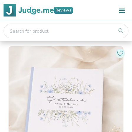
Reviews
search