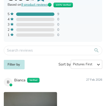
Based on
9 product reviews
100% Verified
5
9
4
0
3
0
2
0
1
0
search
Sort by
expand_more
Filter by
Bianca
27 Feb 2026
Verified
B