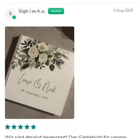
Sign i.w.A.u.
5 Aug 2025
Verified
S
Wir sind absolut begeistert! Das Gästebuch für unsere