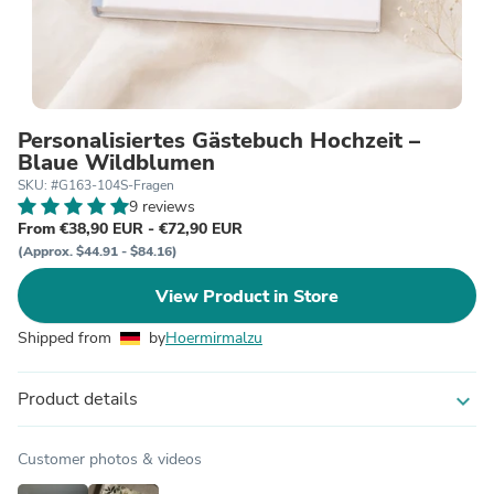
Personalisiertes Gästebuch Hochzeit –
Blaue Wildblumen
SKU: #G163-104S-Fragen
9 reviews
From €38,90 EUR - €72,90 EUR
(Approx. $44.91 - $84.16)
View Product in Store
Shipped from
by
Hoermirmalzu
Product details
expand_more
Customer photos & videos