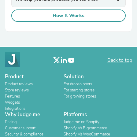
expand_more
How It Works
Back to top
Product
Solution
Product reviews
For dropshippers
Store reviews
For starting stores
Features
For growing stores
Widgets
Integrations
Why Judge.me
Platforms
Pricing
Judge.me on Shopify
Customer support
Shopify Vs Bigcommerce
Security & compliance
Shopify Vs WooCommerce