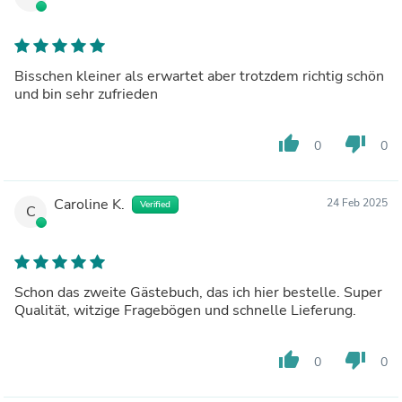
Bisschen kleiner als erwartet aber trotzdem richtig schön
und bin sehr zufrieden
thumb_up
thumb_down
0
0
Caroline K.
24 Feb 2025
Verified
C
Schon das zweite Gästebuch, das ich hier bestelle. Super
Qualität, witzige Fragebögen und schnelle Lieferung.
thumb_up
thumb_down
0
0