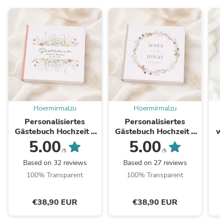
Hoermirmalzu
Hoermirmalzu
Personalisiertes
Personalisiertes
Gästebuch Hochzeit –
Gästebuch Hochzeit –
Bunte Wildblumen
Boho Wildblumen
5.00
5.00
Design
/5
/5
Based on 32 reviews
Based on 27 reviews
100% Transparent
100% Transparent
€38,90 EUR
€38,90 EUR