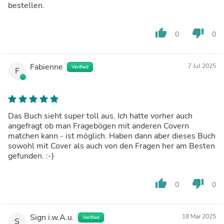
bestellen.
thumb_up
thumb_down
0
0
Fabienne
7 Jul 2025
Verified
F
Das Buch sieht super toll aus. Ich hatte vorher auch
angefragt ob man Fragebögen mit anderen Covern
matchen kann - ist möglich. Haben dann aber dieses Buch
sowohl mit Cover als auch von den Fragen her am Besten
gefunden. :-)
thumb_up
thumb_down
0
0
Sign i.w.A.u.
18 Mar 2025
Verified
S