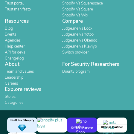
Trust portal
Shopify Vs Squarespace
Trust manifesto
Shopify Vs Square
Shopify Vs Wix
Resources
Compare
Blog
Judge.me vs Loox
Events
Judge.me vs Yotpo
Agencies
Judge.me vs Okendo
Help center
Judge.me vs Klaviyo
API for devs
Switch provider
Changelog
About
For Security Researchers
Team and values
Bounty program
Leadership
Careers
Explore reviews
Stores
Categories
Built for Shopify
Official Partner
Official Partner