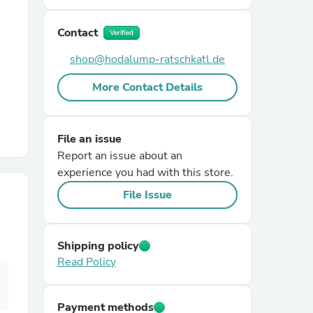
Contact
r Chairs
Verified
shop@hodalump-ratschkatl.de
More Contact Details
File an issue
Report an issue about an
es
experience you had with this store.
File Issue
ing
Shipping policy
Read Policy
Payment methods