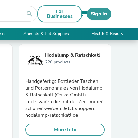
For
search
Sign In
Businesses
ries
Animals & Pet Supplies
Health & Beauty
Hodalump & Ratschkatl
220 products
Handgefertigt Echtleder Taschen
und Portemonnaies von Hodalump
& Ratschkatl (Osiko GmbH).
Lederwaren die mit der Zeit immer
schöner werden. Jetzt shoppen:
hodalump-ratschkatl.de
More Info