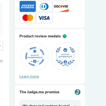
Product review medals
more
25
Learn more
The Judge.me promise
We show real reviews by real