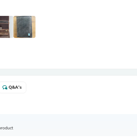
Antennas
Chairs
Arm Chairs, Recliners & Sleepe
Underwear & Socks
Cabinets & Storage
Armoires & Wardrobes
Facial Tissue Holders
Audio
Audio Accessories
Audio Components
Audio Players & Recorders
Wedding & Bridal Party Dress
Outerwear
Personal Care
Q&A's
Back Care
Uniforms
Traditional & Ceremonial Cloth
One Pieces
Computers
Robe Hooks
Shower Curtains
product
Soap Dishes & Holders