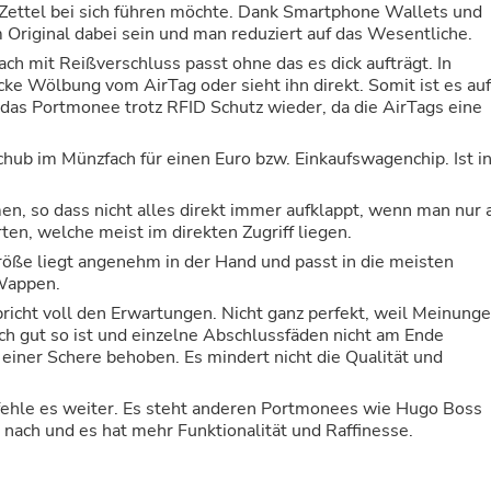
Hair Accessories
 Zettel bei sich führen möchte. Dank Smartphone Wallets und
Baskets
Original dabei sein und man reduziert auf das Wesentliche.
Scarves & Shawls
Fach mit Reißverschluss passt ohne das es dick aufträgt. In
Deodorant & Anti Perspirant
ke Wölbung vom AirTag oder sieht ihn direkt. Somit ist es auf
Office Furniture
 das Portmonee trotz RFID Schutz wieder, da die AirTags eine
Desks
Desktop Computers
ch für einen Euro bzw. Einkaufswagenchip. Ist in
Dj & Specialty Audio
Cat Supplies
Chair & Sofa Cushions
en, so dass nicht alles direkt immer aufklappt, wenn man nur 
Clocks
en, welche meist im direkten Zugriff liegen.
Dressers
Größe liegt angenehm in der Hand und passt in die meisten
Ear Care
Wappen.
Face Masks
richt voll den Erwartungen. Nicht ganz perfekt, weil Meinung
Electronics Films & Shields
ch gut so ist und einzelne Abschlussfäden nicht am Ende
Door Mats
 einer Schere behoben. Es mindert nicht die Qualität und
Figurines
Flags & Windsocks
Home Decor Decals
fehle es weiter. Es steht anderen Portmonees wie Hugo Boss
Home Fragrance Accessories
 nach und es hat mehr Funktionalität und Raffinesse.
Home Fragrances
First Aid
Dog Supplies