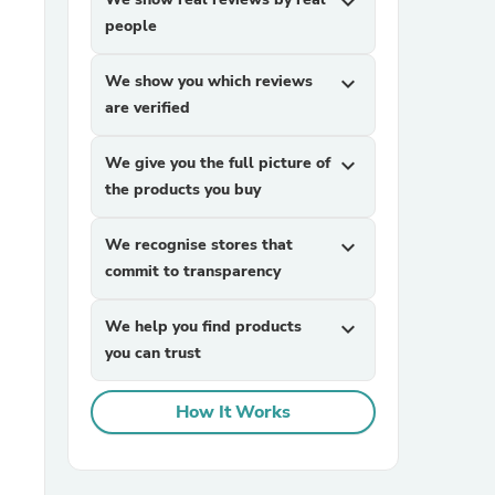
expand_more
people
We show you which reviews
expand_more
are verified
We give you the full picture of
expand_more
the products you buy
sories
We recognise stores that
expand_more
commit to transparency
We help you find products
expand_more
you can trust
How It Works