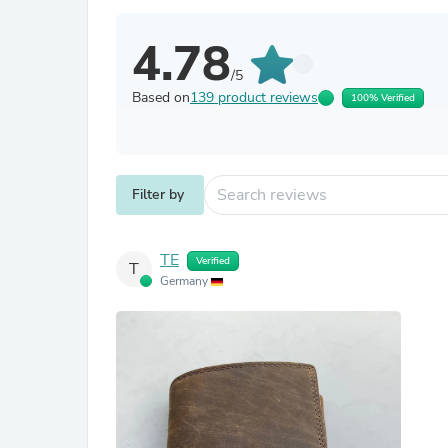
4.78
/5
Based on
139 product reviews
100% Verified
Filter by
TE
Verified
T
Germany