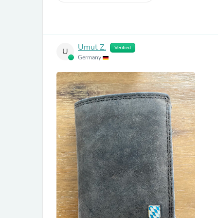
Umut Z.
Verified
U
Germany