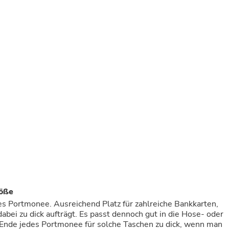
Buffets & Sideboards
Outfit Sets
Shorts
Cable Management
Cables
Bird Supplies
Chaises
Skorts
Clothing Accessories
Baby & Toddler Clothing Acces
Decor
Artificial Flora
Artwork
Bandanas & Headties
Computer Accessories
Computer Components
Video
Computer Monitors
röße
Computer Servers
Cosmetics
es Portmonee. Ausreichend Platz für zahlreiche Bankkarten,
Belts
abei zu dick aufträgt. Es passt dennoch gut in die Hose- oder
Headwear
 Ende jedes Portmonee für solche Taschen zu dick, wenn man