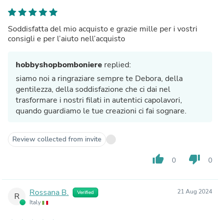
Soddisfatta del mio acquisto e grazie mille per i vostri
consigli e per l’aiuto nell’acquisto
hobbyshopbomboniere
replied:
siamo noi a ringraziare sempre te Debora, della
gentilezza, della soddisfazione che ci dai nel
trasformare i nostri filati in autentici capolavori,
quando guardiamo le tue creazioni ci fai sognare.
Review collected from invite
thumb_up
thumb_down
0
0
Rossana B.
21 Aug 2024
Verified
R
Italy