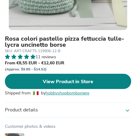
Rosa colori pastello pizza fettuccia tulle-
lycra uncinetto borse
SKU: ART-CRAFT5-119906-12-B
11 reviews
From €8,55 EUR - €12,60 EUR
(Approx. $9.85 - $14.52)
View Product in Store
Shipped from
by
hobbyshopbomboniere
Product details
expand_more
Customer photos & videos