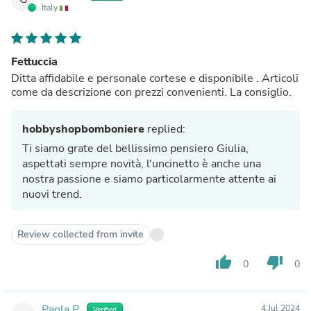
Italy
Fettuccia
Ditta affidabile e personale cortese e disponibile . Articoli
come da descrizione con prezzi convenienti. La consiglio.
hobbyshopbomboniere
replied:
Ti siamo grate del bellissimo pensiero Giulia,
aspettati sempre novità, l'uncinetto è anche una
nostra passione e siamo particolarmente attente ai
nuovi trend.
Review collected from invite
thumb_up
thumb_down
0
0
Paola P.
4 Jul 2024
Verified