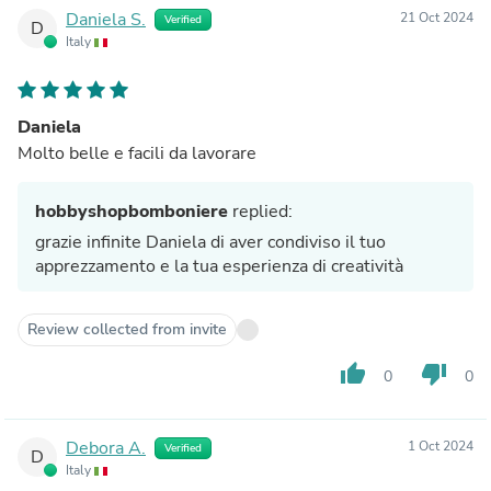
Daniela S.
21 Oct 2024
Verified
D
Italy
Daniela
Molto belle e facili da lavorare
hobbyshopbomboniere
replied:
grazie infinite Daniela di aver condiviso il tuo
apprezzamento e la tua esperienza di creatività
Review collected from invite
thumb_up
thumb_down
0
0
Debora A.
1 Oct 2024
Verified
D
Italy