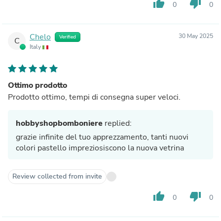
thumb_up
thumb_down
0
0
Chelo
30 May 2025
Verified
C
Italy
Ottimo prodotto
Prodotto ottimo, tempi di consegna super veloci.
hobbyshopbomboniere
replied:
grazie infinite del tuo apprezzamento, tanti nuovi
colori pastello impreziosiscono la nuova vetrina
Review collected from invite
thumb_up
thumb_down
0
0