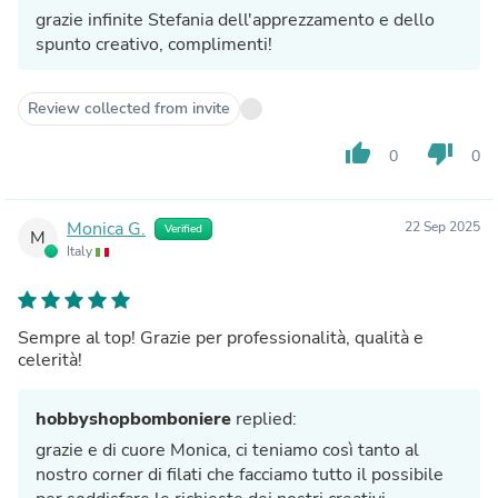
grazie infinite Stefania dell'apprezzamento e dello
spunto creativo, complimenti!
Review collected from invite
thumb_up
thumb_down
0
0
Monica G.
22 Sep 2025
Verified
M
Italy
Sempre al top! Grazie per professionalità, qualità e
celerità!
hobbyshopbomboniere
replied:
grazie e di cuore Monica, ci teniamo così tanto al
nostro corner di filati che facciamo tutto il possibile