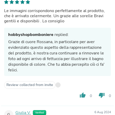
Le immagini corrispondono perfettamente al prodotto,
che è arrivato celermente. Un grazie alle sorelle Bravi
gentili e disponibili . Lo consiglio
hobbyshopbomboniere
replied:
Grazie di cuore Rossana, in particolare per aver
evidenziato questo aspetto della rappresentazione
del prodotto, è nostra cura continuare a rinnovare le
foto ad ogni arrivo di fettuccia per illustrare il bagno
disponibile di colore. Che tu abbia percepito ciò ci fa'
felici.
Review collected from invite
thumb_up
thumb_down
0
0
Giulia V.
6 Aug 2024
Verified
G