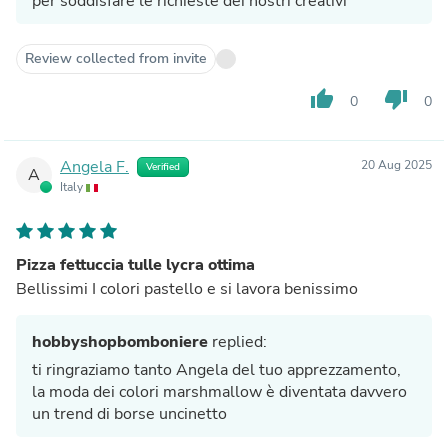
per soddisfare le richieste dei nostri creativi
Review collected from invite
thumb_up
thumb_down
0
0
Angela F.
20 Aug 2025
Verified
A
Italy
Pizza fettuccia tulle lycra ottima
Bellissimi I colori pastello e si lavora benissimo
hobbyshopbomboniere
replied:
ti ringraziamo tanto Angela del tuo apprezzamento,
la moda dei colori marshmallow è diventata davvero
un trend di borse uncinetto