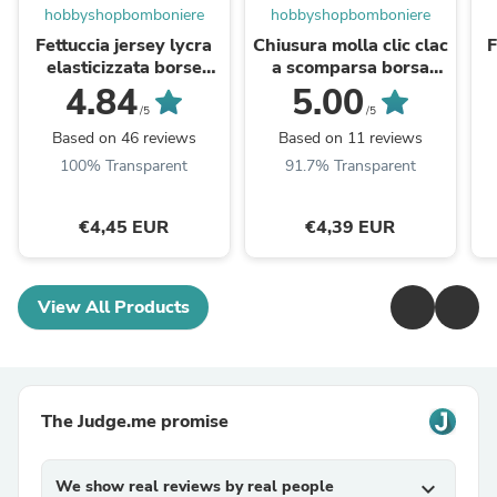
hobbyshopbomboniere
hobbyshopbomboniere
Fettuccia jersey lycra
Chiusura molla clic clac
F
elasticizzata borse
a scomparsa borsa
uncinetto cestini - alta
uncinetto pochette
b
4.84
5.00
4-5 cm
clutch
/5
/5
Based on 46 reviews
Based on 11 reviews
100% Transparent
91.7% Transparent
€4,45 EUR
€4,39 EUR
View All Products
The Judge.me promise
We show real reviews by real people
expand_more