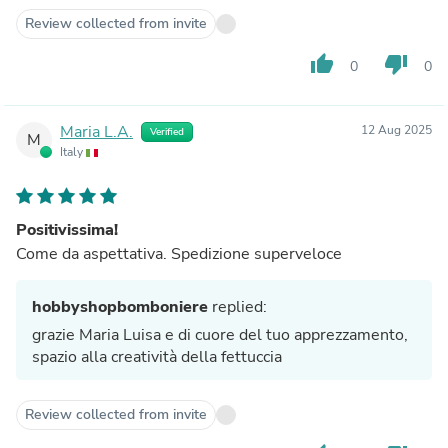
Review collected from invite
thumb_up
thumb_down
0
0
Maria L.A.
12 Aug 2025
Verified
M
Italy
Positivissima!
Come da aspettativa. Spedizione superveloce
hobbyshopbomboniere
replied:
grazie Maria Luisa e di cuore del tuo apprezzamento,
spazio alla creatività della fettuccia
Review collected from invite