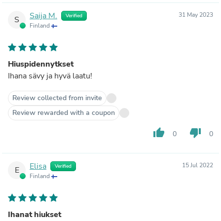
Saija M.
31 May 2023
Verified
S
Finland
Hiuspidennytkset
Ihana sävy ja hyvä laatu!
Review collected from invite
Review rewarded with a coupon
thumb_up
thumb_down
0
0
Elisa
15 Jul 2022
Verified
E
Finland
Ihanat hiukset