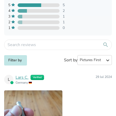
5
5
4
2
3
1
2
1
1
0
search
Sort by
expand_more
Filter by
Lars C.
29 Jul 2024
Verified
L
Germany