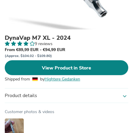
DynaVap M7 XL - 2024
9 reviews
From €89,99 EUR - €94,99 EUR
(Approx. $104.02 - $109.80)
View Product in Store
Shipped from
by
Hightere Gedanken
Product details
expand_more
Customer photos & videos