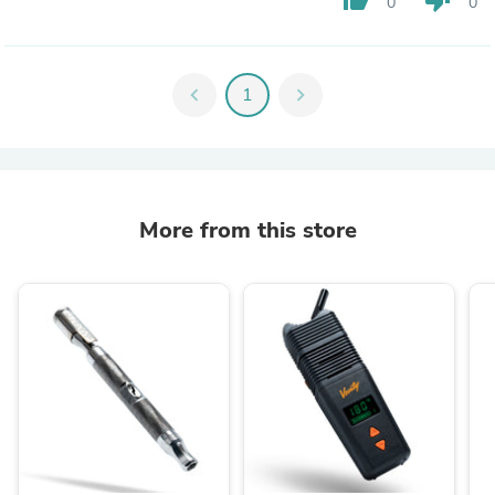
0
0
chevron_left
1
chevron_right
More from this store