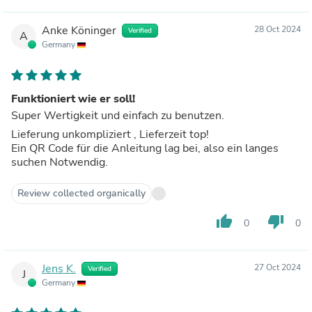
Anke Köninger
28 Oct 2024
Verified
A
Germany
Funktioniert wie er soll!
Super Wertigkeit und einfach zu benutzen.
Lieferung unkompliziert , Lieferzeit top!
Ein QR Code für die Anleitung lag bei, also ein langes
suchen Notwendig.
Review collected organically
thumb_up
thumb_down
0
0
Jens K.
27 Oct 2024
Verified
J
Germany