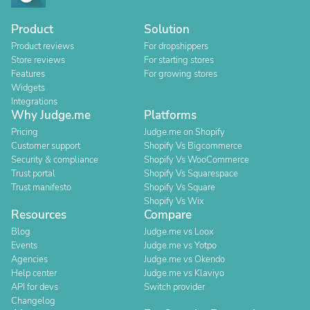
Product
Solution
Product reviews
For dropshippers
Store reviews
For starting stores
Features
For growing stores
Widgets
Integrations
Why Judge.me
Platforms
Pricing
Judge.me on Shopify
Customer support
Shopify Vs Bigcommerce
Security & compliance
Shopify Vs WooCommerce
Trust portal
Shopify Vs Squarespace
Trust manifesto
Shopify Vs Square
Shopify Vs Wix
Resources
Compare
Blog
Judge.me vs Loox
Events
Judge.me vs Yotpo
Agencies
Judge.me vs Okendo
Help center
Judge.me vs Klaviyo
API for devs
Switch provider
Changelog