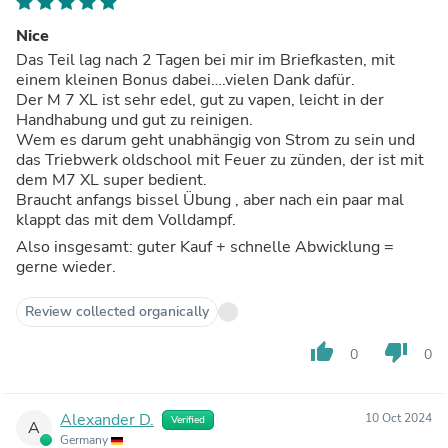
Nice
Das Teil lag nach 2 Tagen bei mir im Briefkasten, mit
einem kleinen Bonus dabei….vielen Dank dafür.
Der M 7 XL ist sehr edel, gut zu vapen, leicht in der
Handhabung und gut zu reinigen.
Wem es darum geht unabhängig von Strom zu sein und
das Triebwerk oldschool mit Feuer zu zünden, der ist mit
dem M7 XL super bedient.
Braucht anfangs bissel Übung , aber nach ein paar mal
klappt das mit dem Volldampf.
Also insgesamt: guter Kauf + schnelle Abwicklung =
gerne wieder.
Review collected organically
thumb_up
thumb_down
0
0
Alexander D.
10 Oct 2024
Verified
A
Germany