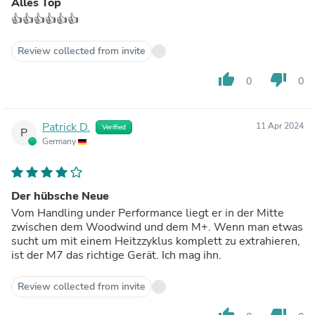
Alles Top
👍👍👍👍👍👍
Review collected from invite
thumb_up
thumb_down
0
0
Patrick D.
11 Apr 2024
Verified
P
Germany
Der hübsche Neue
Vom Handling under Performance liegt er in der Mitte
zwischen dem Woodwind und dem M+. Wenn man etwas
sucht um mit einem Heitzzyklus komplett zu extrahieren,
ist der M7 das richtige Gerät. Ich mag ihn.
Review collected from invite
thumb_up
thumb_down