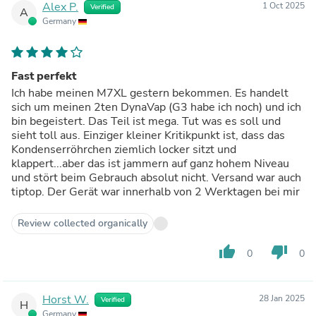
Alex P.
1 Oct 2025
Verified
A
Germany
Fast perfekt
Ich habe meinen M7XL gestern bekommen. Es handelt
sich um meinen 2ten DynaVap (G3 habe ich noch) und ich
bin begeistert. Das Teil ist mega. Tut was es soll und
sieht toll aus. Einziger kleiner Kritikpunkt ist, dass das
Kondenserröhrchen ziemlich locker sitzt und
klappert...aber das ist jammern auf ganz hohem Niveau
und stört beim Gebrauch absolut nicht. Versand war auch
tiptop. Der Gerät war innerhalb von 2 Werktagen bei mir
Review collected organically
thumb_up
thumb_down
0
0
Horst W.
28 Jan 2025
Verified
H
Germany