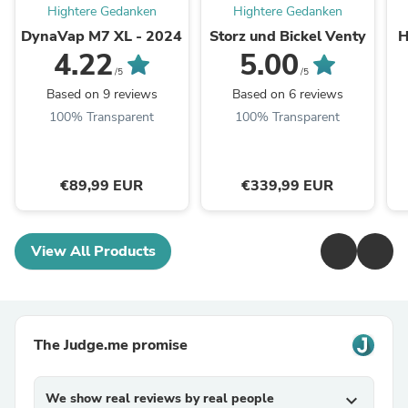
Hightere Gedanken
Hightere Gedanken
DynaVap M7 XL - 2024
Storz und Bickel Venty
H
4.22
5.00
/5
/5
Based on 9 reviews
Based on 6 reviews
100% Transparent
100% Transparent
€89,99 EUR
€339,99 EUR
View All Products
The Judge.me promise
We show real reviews by real people
expand_more