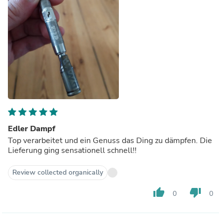
Edler Dampf
Top verarbeitet und ein Genuss das Ding zu dämpfen. Die
Lieferung ging sensationell schnell!!
Review collected organically
thumb_up
thumb_down
0
0