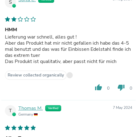
S
HMM
Lieferung war schnell, alles gut !
Aber das Produkt hat mir nicht gefallen ich habe das 4-5
mal benutzt und das was für Einbissen Edelstahl finde ich
das extrem tuer
Das Produkt ist qualitativ, aber passt nicht für mich
Review collected organically
thumb_up
thumb_down
0
0
Thomas M.
7 May 2024
Verified
T
Germany