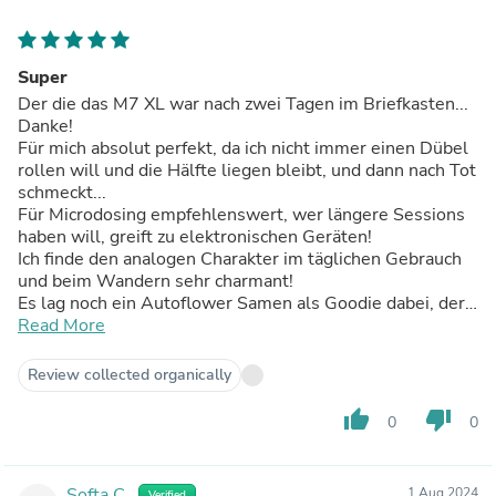
Super
Der die das M7 XL war nach zwei Tagen im Briefkasten...
Danke!
Für mich absolut perfekt, da ich nicht immer einen Dübel
rollen will und die Hälfte liegen bleibt, und dann nach Tot
schmeckt...
Für Microdosing empfehlenswert, wer längere Sessions
haben will, greift zu elektronischen Geräten!
Ich finde den analogen Charakter im täglichen Gebrauch
und beim Wandern sehr charmant!
Es lag noch ein Autoflower Samen als Goodie dabei, der
bald unters Kunstlicht darf, vielen vielen Dank!
Read More
Top Service, ich werde auf jeden Fall wieder bestellen!
Review collected organically
thumb_up
thumb_down
0
0
Softa C.
1 Aug 2024
Verified