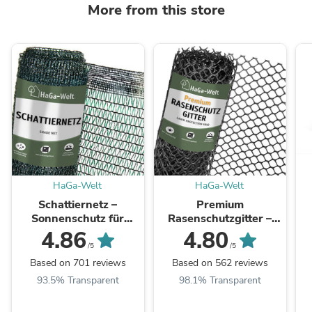
More from this store
HaGa-Welt
HaGa-Welt
Schattiernetz –
Premium
Sonnenschutz für
Rasenschutzgitter –
Gewächshäuser und
starker Schutz für
4.86
4.80
Pflanzen
Ihren Rasen
/5
/5
Based on 701 reviews
Based on 562 reviews
93.5% Transparent
98.1% Transparent