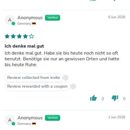
Anonymous
6 Jun 2026
Verified
A
Germany
Ich denke mal gut
Ich denke mal gut. Habe sie bis heute noch nicht so oft
benutzt. Benötige sie nur an gewissen Orten und hatte
bis heute Ruhe.
Review collected from invite
Review rewarded with a coupon
thumb_up
thumb_down
0
0
Anonymous
2 Jun 2026
Verified
A
Germany