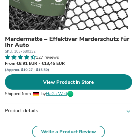
Mardermatte – Effektiver Marderschutz für
Ihr Auto
SKU: 1037680332
127 reviews
From €8,91 EUR - €13,45 EUR
(Approx. $10.27 - $15.50)
View Product in Store
Shipped from
by
HaGa-Welt
Product details
expand_more
Write a Product Review