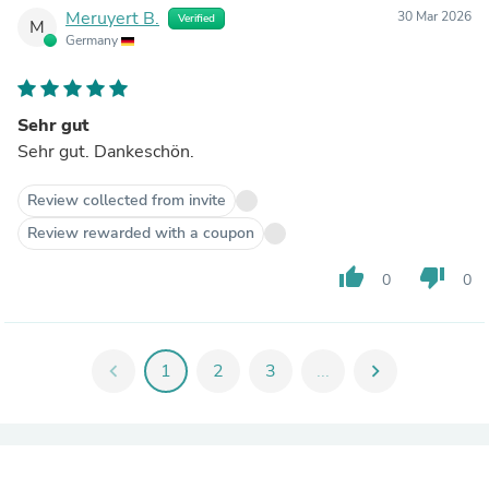
Meruyert B.
30 Mar 2026
Verified
M
Germany
Sehr gut
Sehr gut. Dankeschön.
Review collected from invite
Review rewarded with a coupon
thumb_up
thumb_down
0
0
chevron_left
1
2
3
...
chevron_right