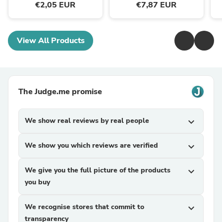
€2,05 EUR
€7,87 EUR
View All Products
The Judge.me promise
We show real reviews by real people
expand_more
We show you which reviews are verified
expand_more
We give you the full picture of the products
expand_more
you buy
We recognise stores that commit to
expand_more
transparency