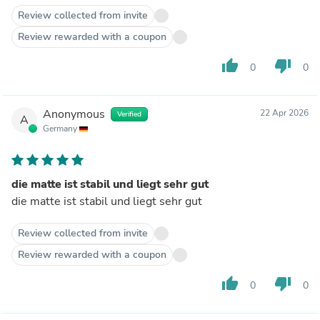
Review collected from invite
Review rewarded with a coupon
thumb_up
thumb_down
0
0
Anonymous
22 Apr 2026
Verified
A
Germany
die matte ist stabil und liegt sehr gut
die matte ist stabil und liegt sehr gut
Review collected from invite
Review rewarded with a coupon
thumb_up
thumb_down
0
0