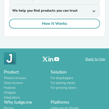
We help you find products you can trust
expand_more
How It Works
Back to top
Product
Solution
Product reviews
For dropshippers
Store reviews
For starting stores
Features
For growing stores
Widgets
Integrations
Why Judge.me
Platforms
Pricing
Judge.me on Shopify