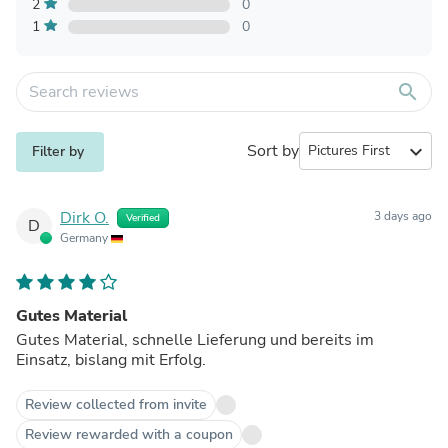
2
0
1
0
search
Sort by
expand_more
Filter by
Dirk O.
3 days ago
Verified
D
Germany
Gutes Material
Gutes Material, schnelle Lieferung und bereits im
Einsatz, bislang mit Erfolg.
Review collected from invite
Review rewarded with a coupon