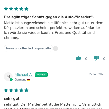
Preisgünstiger Schutz gegen die Auto-"Marder".
Matte ist ausgezeichnet; sie läßt sich sehr gut unter dem
Kfz platzieren und scheint perfekt zu wirken auf Marder.
Ich würde sie wieder kaufen. Preis und Qualität sind
stimmig.
Review collected organically
thumb_up
thumb_down
0
0
Michael A.
22 Jun 2026
Verified
M
Germany
sehr gut
sehr gut. Der Marder betritt die Matte nicht. Vermutlich