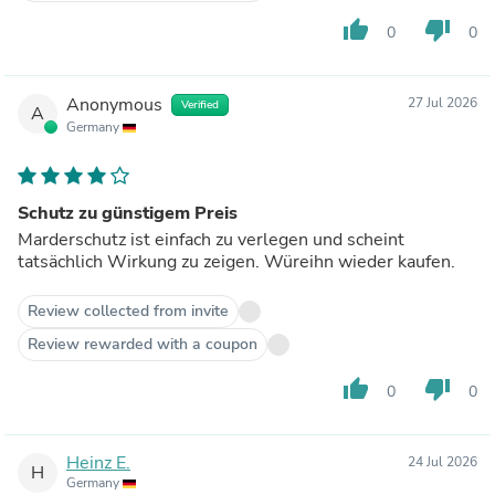
thumb_up
thumb_down
0
0
Anonymous
27 Jul 2026
Verified
A
Germany
Schutz zu günstigem Preis
Marderschutz ist einfach zu verlegen und scheint
tatsächlich Wirkung zu zeigen. Würeihn wieder kaufen.
Review collected from invite
Review rewarded with a coupon
thumb_up
thumb_down
0
0
Heinz E.
24 Jul 2026
H
Germany