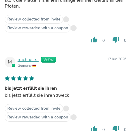
stört die Matte mit einem unangenehmen Gefühl an den
Pfoten.
Review collected from invite
Review rewarded with a coupon
thumb_up
thumb_down
0
0
michael s.
17 Jun 2026
Verified
M
Germany
bis jetzt erfüllt sie ihren
bis jetzt erfüllt sie ihren zweck
Review collected from invite
Review rewarded with a coupon
thumb_up
thumb_down
0
0