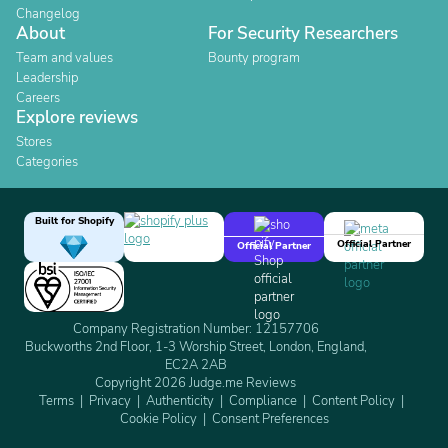
Changelog
About
For Security Researchers
Team and values
Bounty program
Leadership
Careers
Explore reviews
Stores
Categories
Built for Shopify
Official Partner
Official Partner
Company Registration Number: 12157706
Buckworths 2nd Floor, 1-3 Worship Street, London, England,
EC2A 2AB
Copyright 2026 Judge.me Reviews
Terms
Privacy
Authenticity
Compliance
Content Policy
Cookie Policy
Consent Preferences