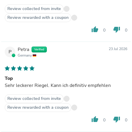
Review collected from invite
Review rewarded with a coupon
thumb_up
thumb_down
0
0
Petra
23 Jul 2026
Verified
P
Germany
Top
Sehr leckerer Riegel. Kann ich definitiv empfehlen
Review collected from invite
Review rewarded with a coupon
thumb_up
thumb_down
0
0