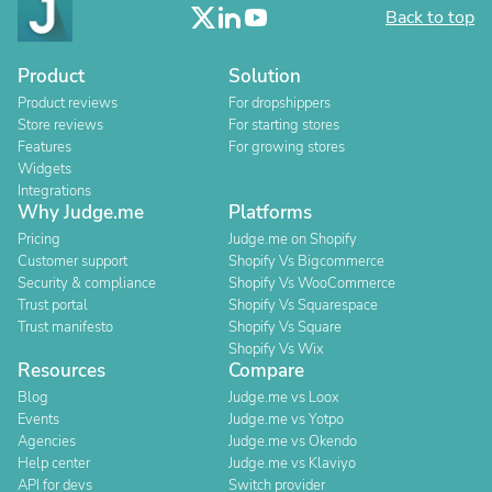
Back to top
Product
Solution
Product reviews
For dropshippers
Store reviews
For starting stores
Features
For growing stores
Widgets
Integrations
Why Judge.me
Platforms
Pricing
Judge.me on Shopify
Customer support
Shopify Vs Bigcommerce
Security & compliance
Shopify Vs WooCommerce
Trust portal
Shopify Vs Squarespace
Trust manifesto
Shopify Vs Square
Shopify Vs Wix
Resources
Compare
Blog
Judge.me vs Loox
Events
Judge.me vs Yotpo
Agencies
Judge.me vs Okendo
Help center
Judge.me vs Klaviyo
API for devs
Switch provider