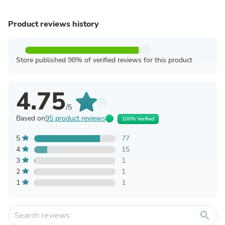
Product reviews history
Store published 98% of verified reviews for this product
4.75
/5
Based on
95 product reviews
100% Verified
5
77
4
15
3
1
2
1
1
1
search