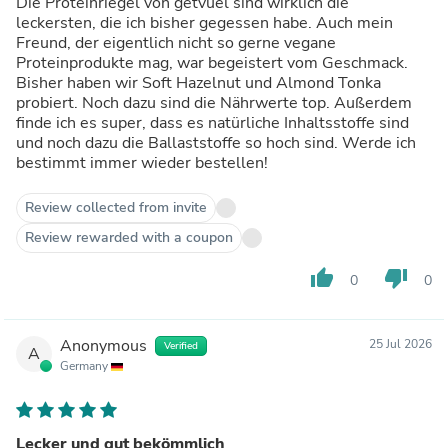
Die Proteinriegel von getvuel sind wirklich die
leckersten, die ich bisher gegessen habe. Auch mein
Freund, der eigentlich nicht so gerne vegane
Proteinprodukte mag, war begeistert vom Geschmack.
Bisher haben wir Soft Hazelnut und Almond Tonka
probiert. Noch dazu sind die Nährwerte top. Außerdem
finde ich es super, dass es natürliche Inhaltsstoffe sind
und noch dazu die Ballaststoffe so hoch sind. Werde ich
bestimmt immer wieder bestellen!
Review collected from invite
Review rewarded with a coupon
thumb_up
thumb_down
0
0
Anonymous
25 Jul 2026
Verified
A
Germany
Lecker und gut bekömmlich