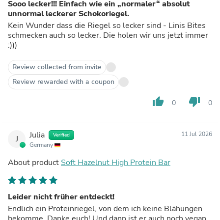
Sooo lecker!!! Einfach wie ein „normaler“ absolut
unnormal leckerer Schokoriegel.
Kein Wunder dass die Riegel so lecker sind - Linis Bites
schmecken auch so lecker. Die holen wir uns jetzt immer
:)))
Review collected from invite
Review rewarded with a coupon
thumb_up
thumb_down
0
0
Julia
11 Jul 2026
Verified
J
Germany
About product
Soft Hazelnut High Protein Bar
Leider nicht früher entdeckt!
Endlich ein Proteinriegel, von dem ich keine Blähungen
bekomme. Danke euch! Und dann ist er auch noch vegan