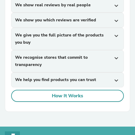
We show real reviews by real people
expand_more
We show you which reviews are verified
expand_more
We give you the full picture of the products
expand_more
you buy
We recognise stores that commit to
expand_more
transparency
We help you find products you can trust
expand_more
How It Works