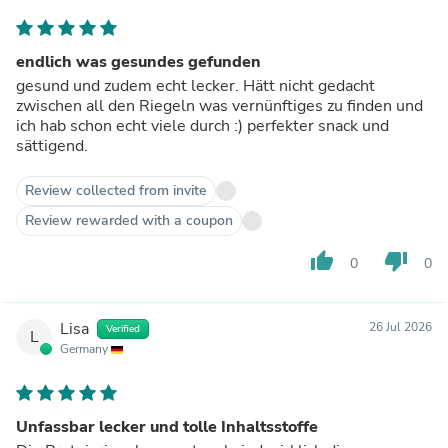
endlich was gesundes gefunden
gesund und zudem echt lecker. Hätt nicht gedacht
zwischen all den Riegeln was vernünftiges zu finden und
ich hab schon echt viele durch :) perfekter snack und
sättigend.
Review collected from invite
Review rewarded with a coupon
thumb_up
thumb_down
0
0
Lisa
26 Jul 2026
Verified
L
Germany
Unfassbar lecker und tolle Inhaltsstoffe