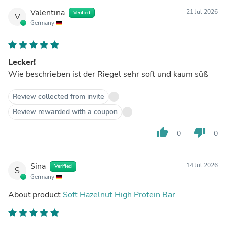
Valentina
21 Jul 2026
Verified
V
Germany
Lecker!
Wie beschrieben ist der Riegel sehr soft und kaum süß
Review collected from invite
Review rewarded with a coupon
thumb_up
thumb_down
0
0
Sina
14 Jul 2026
Verified
S
Germany
About product
Soft Hazelnut High Protein Bar