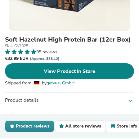
Soft Hazelnut High Protein Bar (12er Box)
SKU: GV1025
95 reviews
€32,99 EUR
(Approx. $38.12)
View Product in Store
Shipped from
by
getvuel GmbH
Product details
expand_more
Product reviews
All store reviews
Store info