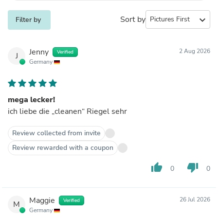
Sort by
expand_more
Filter by
Jenny
2 Aug 2026
Verified
J
Germany
mega lecker!
ich liebe die „cleanen“ Riegel sehr
Review collected from invite
Review rewarded with a coupon
thumb_up
thumb_down
0
0
Maggie
26 Jul 2026
Verified
M
Germany