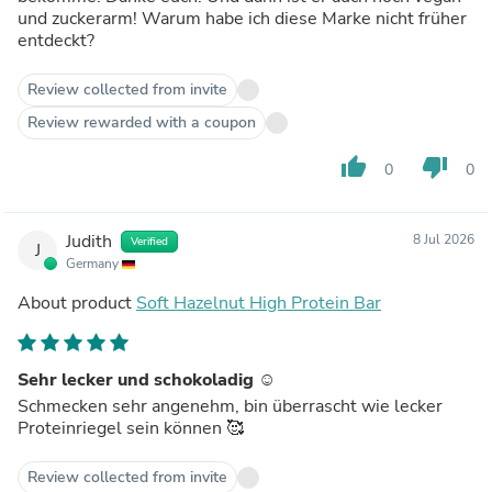
und zuckerarm! Warum habe ich diese Marke nicht früher
entdeckt?
Review collected from invite
Review rewarded with a coupon
thumb_up
thumb_down
0
0
Judith
8 Jul 2026
Verified
J
Germany
About product
Soft Hazelnut High Protein Bar
Sehr lecker und schokoladig ☺️
Schmecken sehr angenehm, bin überrascht wie lecker
Proteinriegel sein können 🥰
Review collected from invite