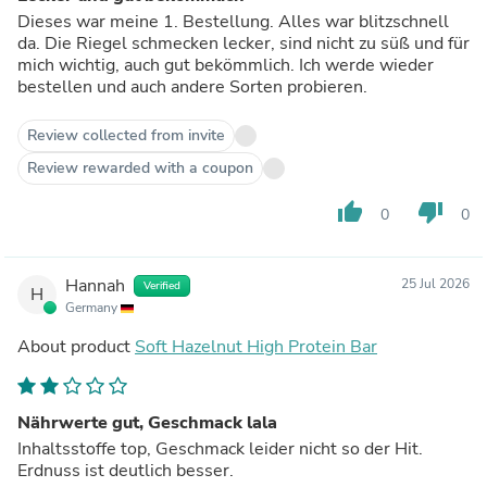
Dieses war meine 1. Bestellung. Alles war blitzschnell
da. Die Riegel schmecken lecker, sind nicht zu süß und für
mich wichtig, auch gut bekömmlich. Ich werde wieder
bestellen und auch andere Sorten probieren.
Review collected from invite
Review rewarded with a coupon
thumb_up
thumb_down
0
0
Hannah
25 Jul 2026
Verified
H
Germany
About product
Soft Hazelnut High Protein Bar
Nährwerte gut, Geschmack lala
Inhaltsstoffe top, Geschmack leider nicht so der Hit.
Erdnuss ist deutlich besser.