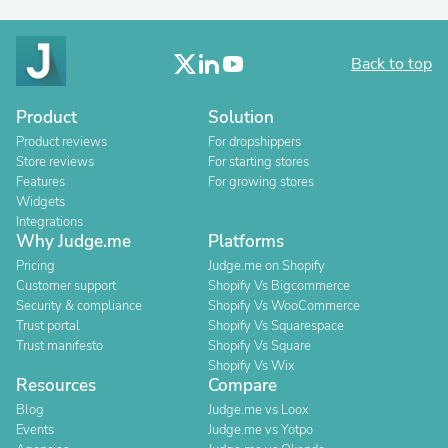
Back to top
Product
Solution
Product reviews
For dropshippers
Store reviews
For starting stores
Features
For growing stores
Widgets
Integrations
Why Judge.me
Platforms
Pricing
Judge.me on Shopify
Customer support
Shopify Vs Bigcommerce
Security & compliance
Shopify Vs WooCommerce
Trust portal
Shopify Vs Squarespace
Trust manifesto
Shopify Vs Square
Shopify Vs Wix
Resources
Compare
Blog
Judge.me vs Loox
Events
Judge.me vs Yotpo