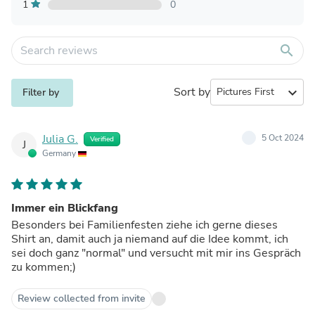
1
0
search
Sort by
expand_more
Filter by
Julia G.
5 Oct 2024
Verified
J
Germany
Immer ein Blickfang
Besonders bei Familienfesten ziehe ich gerne dieses
Shirt an, damit auch ja niemand auf die Idee kommt, ich
sei doch ganz "normal" und versucht mit mir ins Gespräch
zu kommen;)
Review collected from invite