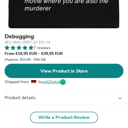
Debugging
SKU: Shirt-15557-22-151-14
7 reviews
From €19,95 EUR - €39,95 EUR
(Approx. $23.06 - $46.18)
View Product in Store
Shipped from
by
getDigital
Product details
expand_more
Write a Product Review