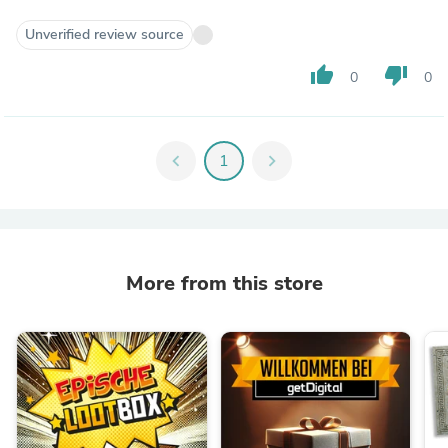
Unverified review source
thumb_up
thumb_down
0
0
chevron_left
1
chevron_right
More from this store