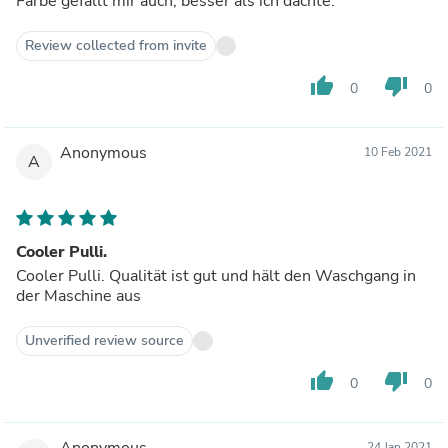
Farbe gefällt mir auch, besser als ich dachte.
Review collected from invite
thumb_up
thumb_down
0
0
Anonymous
10 Feb 2021
A
Cooler Pulli.
Cooler Pulli. Qualität ist gut und hält den Waschgang in
der Maschine aus
Unverified review source
thumb_up
thumb_down
0
0
Anonymous
24 Jan 2021