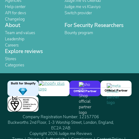
Agencies
Judge.me vs Okendo
Help center
Judge.me vs Klaviyo
API for devs
Switch provider
Changelog
About
For Security Researchers
Team and values
Bounty program
Leadership
Careers
Explore reviews
Stores
Categories
Built for Shopify
Official Partner
Official Partner
Company Registration Number: 12157706
Buckworths 2nd Floor, 1-3 Worship Street, London, England,
EC2A 2AB
Copyright 2026 Judge.me Reviews