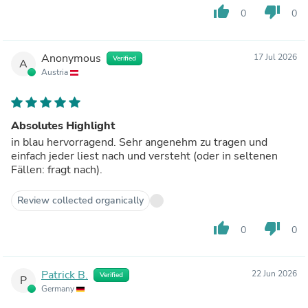
thumb_up
thumb_down
0
0
Anonymous
17 Jul 2026
Verified
A
Austria
Absolutes Highlight
in blau hervorragend. Sehr angenehm zu tragen und
einfach jeder liest nach und versteht (oder in seltenen
Fällen: fragt nach).
Review collected organically
thumb_up
thumb_down
0
0
Patrick B.
22 Jun 2026
Verified
P
Germany