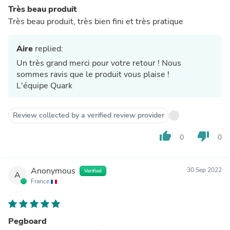
Très beau produit
Très beau produit, très bien fini et très pratique
Aire
replied:
Un très grand merci pour votre retour ! Nous
sommes ravis que le produit vous plaise !
L'équipe Quark
Review collected by a verified review provider
thumb_up
thumb_down
0
0
Anonymous
30 Sep 2022
Verified
A
France
Pegboard