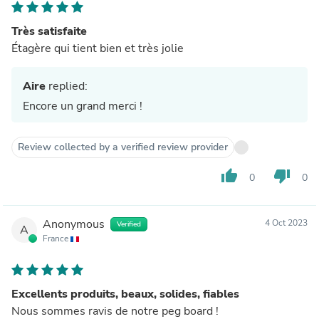
Très satisfaite
Étagère qui tient bien et très jolie
Aire
replied:
Encore un grand merci !
Review collected by a verified review provider
thumb_up
thumb_down
0
0
Anonymous
4 Oct 2023
Verified
A
France
Excellents produits, beaux, solides, fiables
Nous sommes ravis de notre peg board !