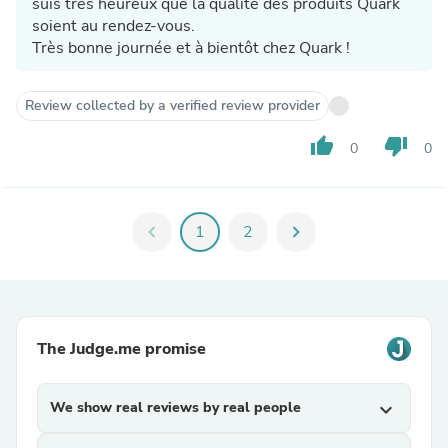
suis très heureux que la qualité des produits Quark
soient au rendez-vous.
Très bonne journée et à bientôt chez Quark !
Review collected by a verified review provider
thumb_up
thumb_down
0
0
chevron_left
1
2
chevron_right
The Judge.me promise
We show real reviews by real people
expand_more