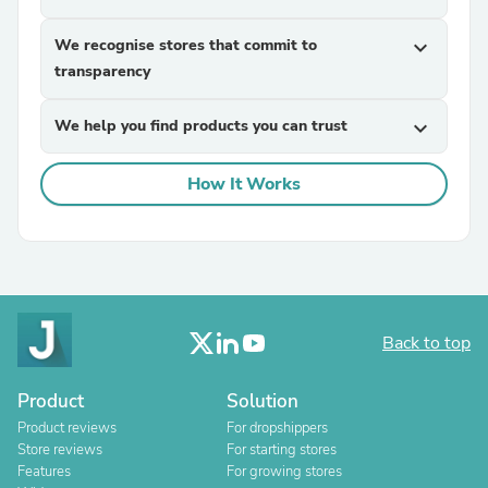
We recognise stores that commit to
expand_more
transparency
We help you find products you can trust
expand_more
How It Works
Back to top
Product
Solution
Product reviews
For dropshippers
Store reviews
For starting stores
Features
For growing stores