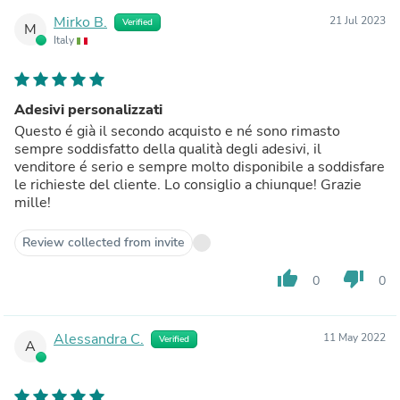
Mirko B.
21 Jul 2023
Verified
M
Italy
Adesivi personalizzati
Questo é già il secondo acquisto e né sono rimasto
sempre soddisfatto della qualità degli adesivi, il
venditore é serio e sempre molto disponibile a soddisfare
le richieste del cliente. Lo consiglio a chiunque! Grazie
mille!
Review collected from invite
thumb_up
thumb_down
0
0
Alessandra C.
11 May 2022
Verified
A