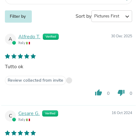
Sort by
expand_more
Filter by
Alfredo T.
30 Dec 2025
Verified
A
Italy
Tutto ok
Review collected from invite
thumb_up
thumb_down
0
0
Cesare G.
16 Oct 2024
Verified
C
Italy