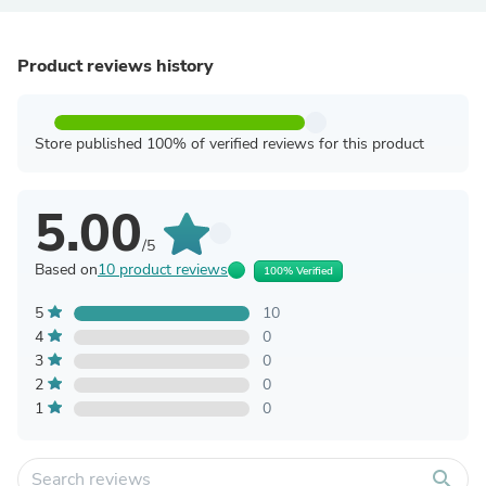
Product reviews history
Store published 100% of verified reviews for this product
5.00
/5
Based on
10 product reviews
100% Verified
5
10
4
0
3
0
2
0
1
0
search