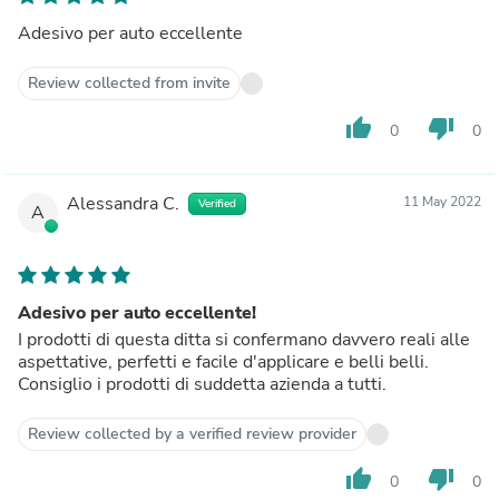
Adesivo per auto eccellente
Review collected from invite
thumb_up
thumb_down
0
0
Alessandra C.
11 May 2022
Verified
A
Adesivo per auto eccellente!
I prodotti di questa ditta si confermano davvero reali alle
aspettative, perfetti e facile d'applicare e belli belli.
Consiglio i prodotti di suddetta azienda a tutti.
Review collected by a verified review provider
thumb_up
thumb_down
0
0