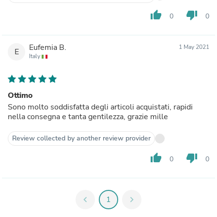
thumb_up
thumb_down
0
0
Eufemia B.
1 May 2021
E
Italy
Ottimo
Sono molto soddisfatta degli articoli acquistati, rapidi
nella consegna e tanta gentilezza, grazie mille
Review collected by another review provider
thumb_up
thumb_down
0
0
chevron_left
1
chevron_right