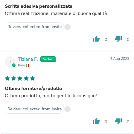
Scritta adesiva personalizzata
Ottima realizzazione, materiale di buona qualità.
Review collected from invite
thumb_up
thumb_down
0
0
Tiziana F.
4 Aug 2023
Verified
T
Italy
Ottimo fornitore/prodotto
Ottimo prodotto, molto gentili, li consiglio!
Review collected from invite
thumb_up
thumb_down
0
0