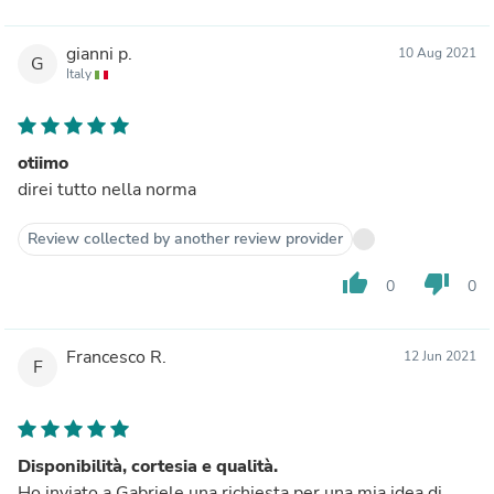
gianni p.
10 Aug 2021
G
Italy
otiimo
direi tutto nella norma
Review collected by another review provider
thumb_up
thumb_down
0
0
Francesco R.
12 Jun 2021
F
Disponibilità, cortesia e qualità.
Ho inviato a Gabriele una richiesta per una mia idea di