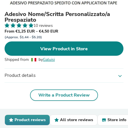
Adesivo Nome/Scritta Personalizzato/a
Prespaziato
10 reviews
From €1,25 EUR - €4,50 EUR
(Approx. $1.44 - $5.20)
View Product in Store
Shipped from
by
Galuisi
Product details
expand_more
Write a Product Review
Product reviews
All store reviews
Store info