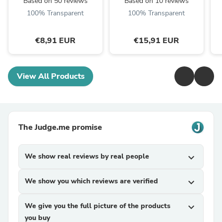
Based on 50 reviews
Based on 10 reviews
100% Transparent
100% Transparent
€8,91 EUR
€15,91 EUR
View All Products
The Judge.me promise
We show real reviews by real people
expand_more
We show you which reviews are verified
expand_more
We give you the full picture of the products
expand_more
you buy