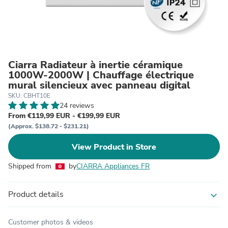
Ciarra Radiateur à inertie céramique
1000W-2000W | Chauffage électrique
mural silencieux avec panneau digital
SKU: CBHT10E
24 reviews
From €119,99 EUR - €199,99 EUR
(Approx. $138.72 - $231.21)
View Product in Store
Shipped from
by
CIARRA Appliances FR
Product details
expand_more
Customer photos & videos