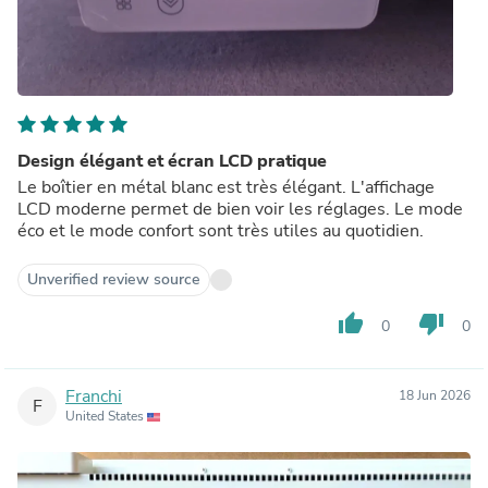
Design élégant et écran LCD pratique
Le boîtier en métal blanc est très élégant. L'affichage
LCD moderne permet de bien voir les réglages. Le mode
éco et le mode confort sont très utiles au quotidien.
Unverified review source
thumb_up
thumb_down
0
0
Franchi
18 Jun 2026
F
United States