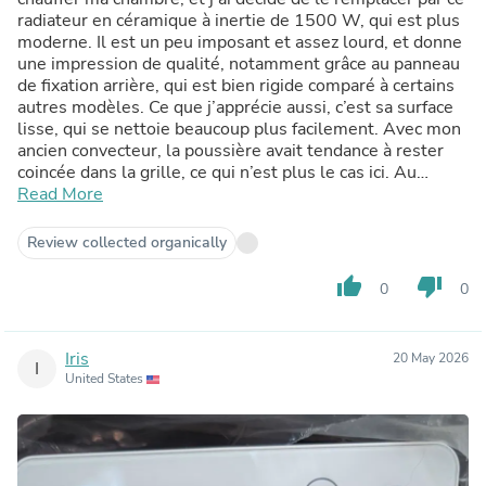
radiateur en céramique à inertie de 1500 W, qui est plus
moderne. Il est un peu imposant et assez lourd, et donne
une impression de qualité, notamment grâce au panneau
de fixation arrière, qui est bien rigide comparé à certains
autres modèles. Ce que j’apprécie aussi, c’est sa surface
lisse, qui se nettoie beaucoup plus facilement. Avec mon
ancien convecteur, la poussière avait tendance à rester
coincée dans la grille, ce qui n’est plus le cas ici. Au
niveau du chauffage, la chaleur semble plus homogène et
Read More
l’air paraît moins sec qu’avec le convecteur. Le panneau
de commande permet de faire une programmation
Review collected organically
complète. Il propose plusieurs modes : • Confort • Éco •
Antigel Il est également possible de mettre en place une
thumb_up
thumb_down
0
0
programmation hebdomadaire personnalisée. Celle-ci
reste en mémoire en cas de coupure de courant, seule
l’heure doit être reprogrammée, ce qui évite de devoir
Iris
20 May 2026
tout refaire. Il y a aussi un indicateur de consommation
I
United States
d’énergie, ainsi qu’une fonction de détection de fenêtre
ouverte : si le radiateur détecte une baisse brusque de
température, il passe automatiquement en mode hors
gel, puis se remet en route lorsque la situation redevient
normale. Ce radiateur est moderne, pratique et plus