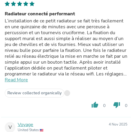
Radiateur connecté performant
L’installation de ce petit radiateur se fait très facilement
en une quinzaine de minutes avec une perceuse à
percussion et un tournevis cruciforme. La fixation du
support mural est aussi simple à réaliser au moyen d’un
jeu de chevilles et de vis fournies. Mieux vaut utiliser un
niveau bulle pour parfaire la fixation. Une fois le radiateur
relié au réseau électrique la mise en marche se fait par un
simple appui sur un bouton tactile. Après avoir installé
l’application dédiée on peut facilement piloter et
programmer le radiateur via le réseau wifi. Les réglages
peuvent également se faire directement sur l’écran lcd du
Read More
radiateur. Il chauffe assez vite mais est principalement
destiné au petites pièces. En résumé ce discret petit
Review collected organically
radiateur est un appareil pratique mais comme tous les
appareils de ce type la consommation électrique reste
thumb_up
thumb_down
0
0
élevée.
Voyage
4 Nov 2025
V
United States