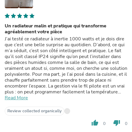
Un radiateur malin et pratique qui transforme
agréablement votre pièce
J’ai testé ce radiateur à inertie 1000 watts et je dois dire
que c’est une belle surprise au quotidien. D’abord, ce qui
m’a séduit, c’est son côté intelligent et pratique. Le fait
qu’il soit classé IP24 signifie qu’on peut l’installer dans
des pièces humides comme la salle de bain, ce qui est
vraiment un atout si, comme moi, on cherche une solution
polyvalente. Pour ma part, je l’ai posé dans la cuisine, et il
chauffe parfaitement sans prendre trop de place ni
encombrer l’espace. La gestion via le fil pilote est un vrai
plus : on peut programmer facilement la température
selon différentes ambiances comme confort, confort-1 ou
Read More
confort-2. Cette flexibilité permet d’adapter le chauffage
à ses envies et à ses besoins sans gaspiller d’énergie.
Review collected organically
C’est idéal pour ceux qui aiment maîtriser leur
consommation tout en bénéficiant d’un confort optimal.
thumb_up
thumb_down
0
0
Programmer le radiateur se fait sans prise de tête, et il