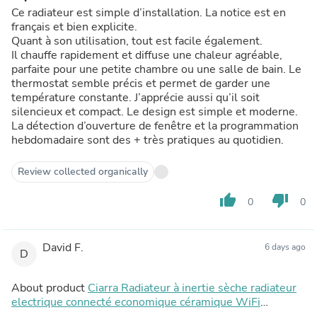
Ce radiateur est simple d’installation. La notice est en
français et bien explicite.
Quant à son utilisation, tout est facile également.
Il chauffe rapidement et diffuse une chaleur agréable,
parfaite pour une petite chambre ou une salle de bain. Le
thermostat semble précis et permet de garder une
température constante. J’apprécie aussi qu’il soit
silencieux et compact. Le design est simple et moderne.
La détection d’ouverture de fenêtre et la programmation
hebdomadaire sont des + très pratiques au quotidien.
Review collected organically
thumb_up
thumb_down
0
0
David F.
6 days ago
D
About product
Ciarra Radiateur à inertie sèche radiateur
electrique connecté economique céramique WiFi
1000W-2000W | Double cœur de chauffe céramique +