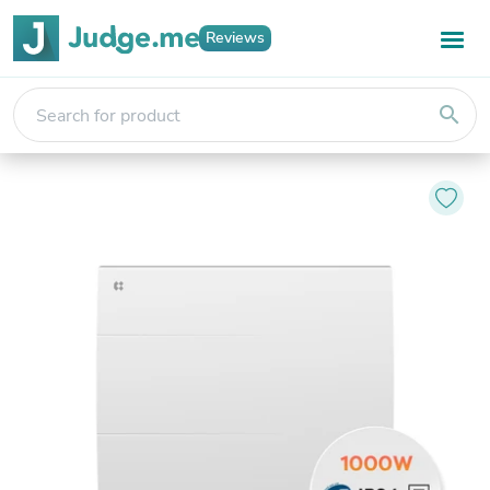
Reviews
search