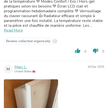
de la température 💚 Modes Confort / Éco / Hors-gel
pratiques selon les besoins 💚 Écran LCD clair et
programmation hebdomadaire complète 💚 Verrouillage
du clavier rassurant 👍 Radiateur efficace et simple à
paramétrer une fois installé. La température reste stable
et la pièce est chauffée de manière uniforme. Les
différents modes permettent d’adapter facilement la
Read More
consommation selon le moment de la journée. L’écran est
lisible et la programmation offre une vraie souplesse
Review collected organically
d’utilisation. Bon appareil pour un chauffage maîtrisé et
confortable, je recommande sans souci !
thumb_up
thumb_down
0
0
Marc L.
18 Dec 2025
M
United States