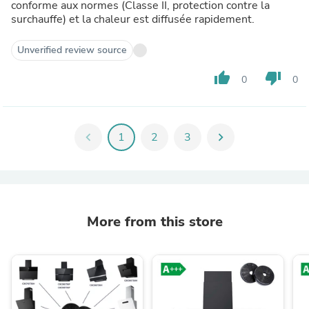
conforme aux normes (Classe II, protection contre la
surchauffe) et la chaleur est diffusée rapidement.
Unverified review source
thumb_up
thumb_down
0
0
chevron_left
1
2
3
chevron_right
More from this store