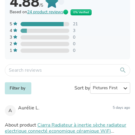
4.88
/5
Based on
24 product reviews
0% Verified
5
21
4
3
3
0
2
0
1
0
search
Sort by
expand_more
Filter by
Aurélie L.
5 days ago
A
About product
Ciarra Radiateur à inertie sèche radiateur
electrique connecté economique céramique WiFi