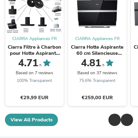
CIARRA Appliances FR
CIARRA Appliances FR
Ciarra Filtre à Charbon
Ciarra Hotte Aspirante
C
pour Hotte Aspirante
60 cm Silencieuse
CBCF003-OW
Hotte Inclinée A+++
4.71
4.81
Contrôle Tactile 4
/5
/5
Vitesses Wifi Noir
Based on 7 reviews
Based on 37 reviews
CBCB6736N-OW
100% Transparent
75.6% Transparent
€29,99 EUR
€259,00 EUR
View All Products