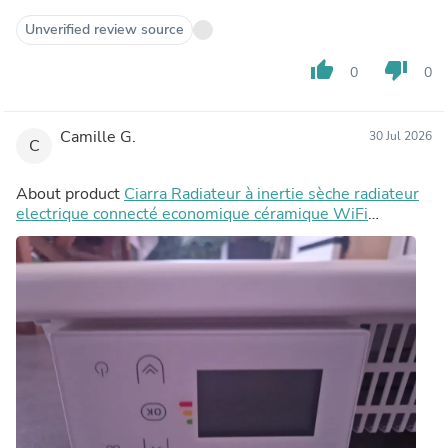
Unverified review source
thumb_up
thumb_down
0
0
Camille G.
30 Jul 2026
C
About product
Ciarra Radiateur à inertie sèche radiateur
electrique connecté economique céramique WiFi
1000W-2000W | Double cœur de chauffe céramique +
film aluminium