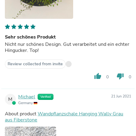
Sehr schönes Produkt
Nicht nur schönes Design. Gut verarbeitet und ein echter
Hingucker. Top!
Review collected from invite
thumb_up
thumb_down
0
0
Michael
21 Jun 2021
Verified
M
Germany
About product
Wandpflanzschale Hanging Wally Grau
aus Fiberstone