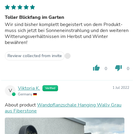
Toller Blickfang im Garten
Wir sind bisher komplett begeistert von dem Produkt-
muss sich jetzt bei Sonneneinstrahlung und den weiteren
Witterungsverhältnissen im Herbst und Winter
bewähren!
Review collected from invite
thumb_up
thumb_down
0
0
Viktoria K.
1 Jul 2022
Verified
V
Germany
About product
Wandpflanzschale Hanging Wally Grau
aus Fiberstone