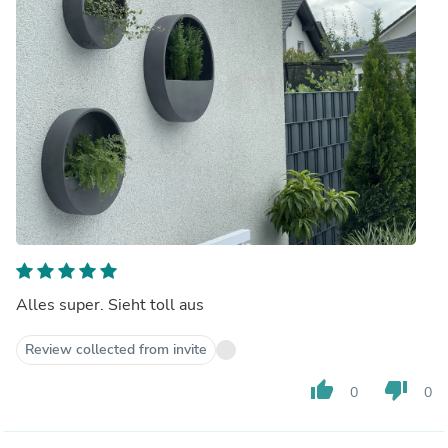
Alles super. Sieht toll aus
Review collected from invite
thumb_up
thumb_down
0
0