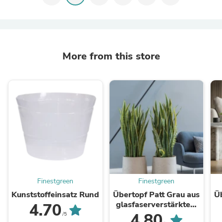
More from this store
Finestgreen
Finestgreen
Kunststoffeinsatz Rund
Übertopf Patt Grau aus
Ü
glasfaserverstärktem
4.70
Ton
g
4.80
/5