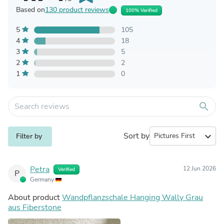
Based on
130 product reviews
100% Verified
5
105
4
18
3
5
2
2
1
0
search
Sort by
expand_more
Filter by
Petra
12 Jun 2026
Verified
P
Germany
About product
Wandpflanzschale Hanging Wally Grau
aus Fiberstone