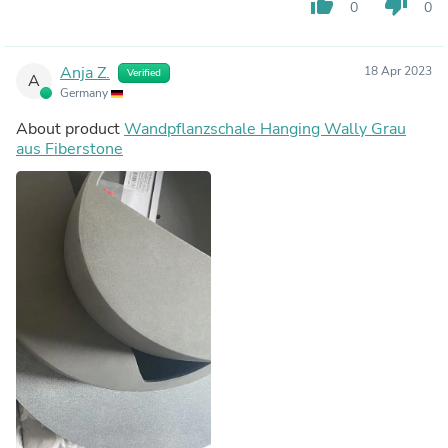
thumb_up
thumb_down
0
0
Anja Z.
18 Apr 2023
Verified
A
Germany
About product
Wandpflanzschale Hanging Wally Grau
aus Fiberstone