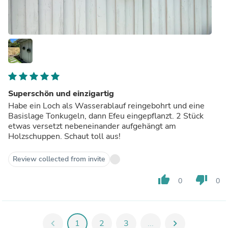
Superschön und einzigartig
Habe ein Loch als Wasserablauf reingebohrt und eine
Basislage Tonkugeln, dann Efeu eingepflanzt. 2 Stück
etwas versetzt nebeneinander aufgehängt am
Holzschuppen. Schaut toll aus!
Review collected from invite
thumb_up
thumb_down
0
0
chevron_left
1
2
3
...
chevron_right