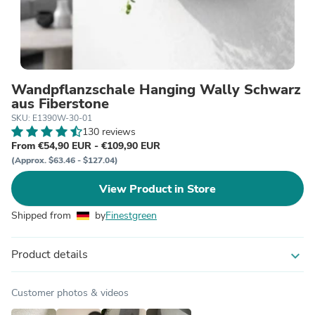
Wandpflanzschale Hanging Wally Schwarz
aus Fiberstone
SKU: E1390W-30-01
130 reviews
From €54,90 EUR - €109,90 EUR
(Approx. $63.46 - $127.04)
View Product in Store
Shipped from
by
Finestgreen
Product details
expand_more
Customer photos & videos