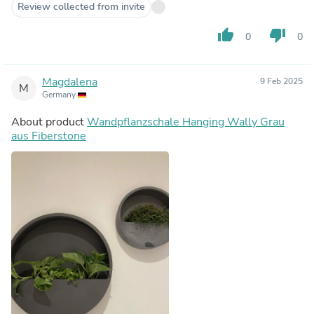
Review collected from invite
thumb_up
thumb_down
0
0
Magdalena
9 Feb 2025
M
Germany
About product
Wandpflanzschale Hanging Wally Grau
aus Fiberstone