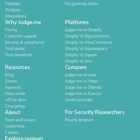
Features
For growing stores
Widgets
Integrations
Why Judge.me
Platforms
Pricing
Judge.me on Shopify
Customer support
Shopify Vs Bigcommerce
Security & compliance
Shopify Vs WooCommerce
Trust portal
Shopify Vs Squarespace
Trust manifesto
Shopify Vs Square
Shopify Vs Wix
Resources
Compare
Blog
Judge.me vs Loox
Events
Judge.me vs Yotpo
Agencies
Judge.me vs Okendo
Help center
Judge.me vs Klaviyo
API for devs
Switch provider
Changelog
About
For Security Researchers
Team and values
Bounty program
Leadership
Careers
Explore reviews