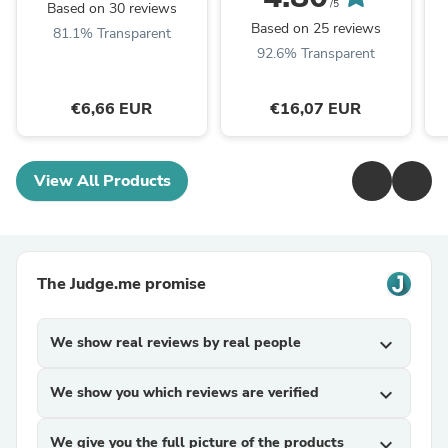
/5
Based on 30 reviews
Based on 25 reviews
81.1% Transparent
92.6% Transparent
€6,66 EUR
€16,07 EUR
View All Products
The Judge.me promise
We show real reviews by real people
expand_more
We show you which reviews are verified
expand_more
We give you the full picture of the products
expand_more