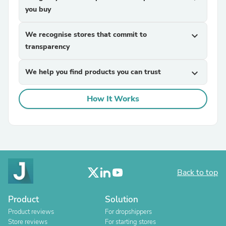
you buy
We recognise stores that commit to
expand_more
transparency
We help you find products you can trust
expand_more
How It Works
Back to top
Product
Solution
Product reviews
For dropshippers
Store reviews
For starting stores