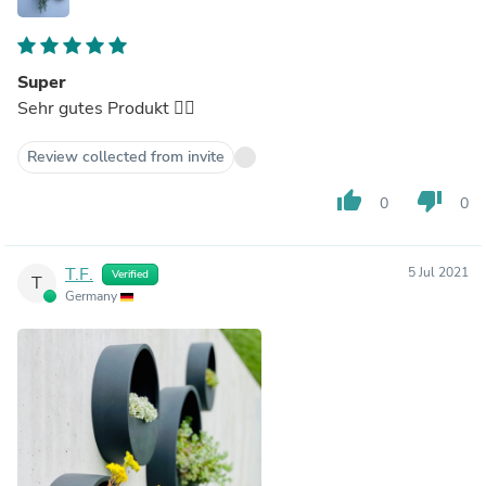
Super
Sehr gutes Produkt 👌🏻
Review collected from invite
thumb_up
thumb_down
0
0
T.F.
5 Jul 2021
Verified
T
Germany