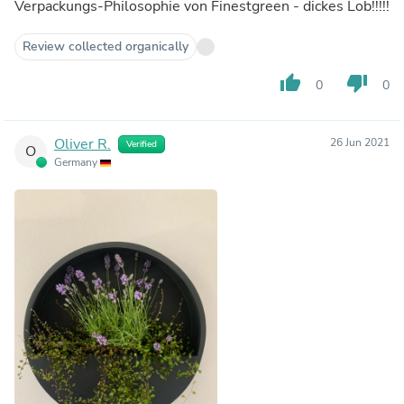
Verpackungs-Philosophie von Finestgreen - dickes Lob!!!!!
Review collected organically
thumb_up
thumb_down
0
0
Oliver R.
26 Jun 2021
Verified
O
Germany