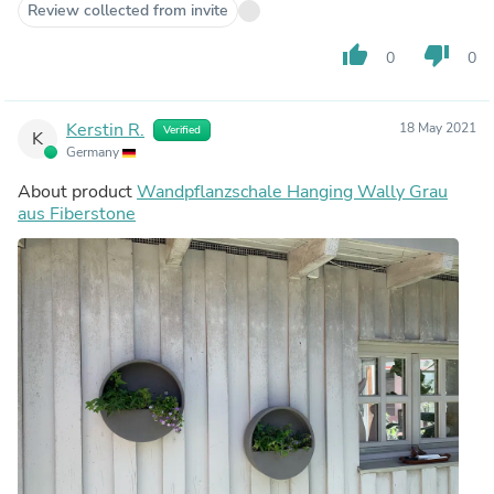
Review collected from invite
thumb_up
thumb_down
0
0
Kerstin R.
18 May 2021
Verified
K
Germany
About product
Wandpflanzschale Hanging Wally Grau
aus Fiberstone