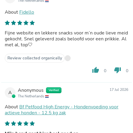
The Netherlands
About
Fidello
Fijne website en lekkere snacks voor m’n oude lieve meid
gekocht. Snel geleverd zoals beloofd voor een prikkie. Al
met al, top🤍
Review collected organically
thumb_up
thumb_down
0
0
Anonymous
17 Jul 2026
Verified
A
The Netherlands
About
Bf Petfood High Energy - Hondenvoeding voor
actieve honden - 12.5 kg zak