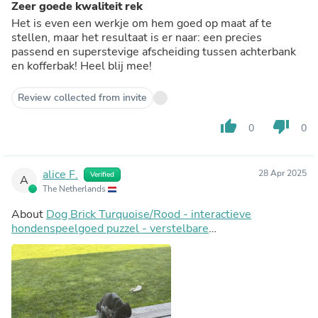
Zeer goede kwaliteit rek
Het is even een werkje om hem goed op maat af te
stellen, maar het resultaat is er naar: een precies
passend en superstevige afscheiding tussen achterbank
en kofferbak! Heel blij mee!
Review collected from invite
thumb_up
thumb_down
0
0
alice F.
28 Apr 2025
Verified
A
The Netherlands
About
Dog Brick Turquoise/Rood - interactieve
hondenspeelgoed puzzel - verstelbare
moeilijkheidsgraad