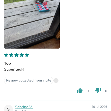
Top
Super leuk!
Review collected from invite
thumb_up
thumb_down
0
0
Sabrina V.
20 Jul 2026
S