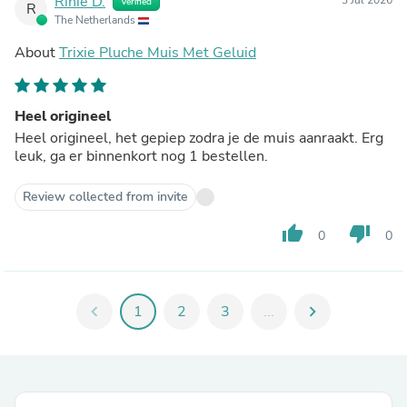
Rinie D.
Verified
R
The Netherlands
About
Trixie Pluche Muis Met Geluid
Heel origineel
Heel origineel, het gepiep zodra je de muis aanraakt. Erg
leuk, ga er binnenkort nog 1 bestellen.
Review collected from invite
thumb_up
thumb_down
0
0
chevron_left
1
2
3
...
chevron_right