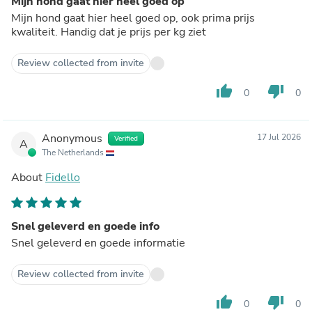
Mijn hond gaat hier heel goed op
Mijn hond gaat hier heel goed op, ook prima prijs
kwaliteit. Handig dat je prijs per kg ziet
Review collected from invite
thumb_up
thumb_down
0
0
Anonymous
17 Jul 2026
Verified
A
The Netherlands
About
Fidello
Snel geleverd en goede info
Snel geleverd en goede informatie
Review collected from invite
thumb_up
thumb_down
0
0