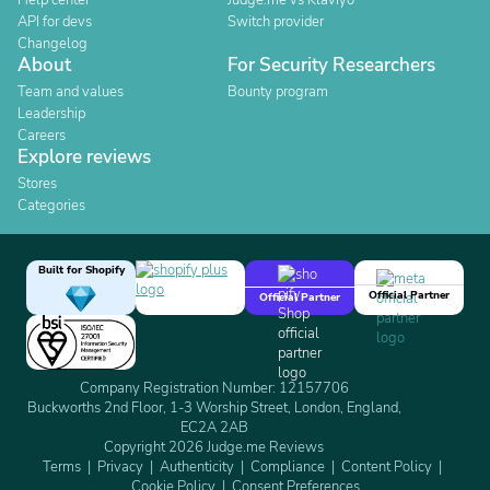
Help center
Judge.me vs Klaviyo
API for devs
Switch provider
Changelog
About
For Security Researchers
Team and values
Bounty program
Leadership
Careers
Explore reviews
Stores
Categories
Built for Shopify
Official Partner
Official Partner
Company Registration Number: 12157706
Buckworths 2nd Floor, 1-3 Worship Street, London, England,
EC2A 2AB
Copyright 2026 Judge.me Reviews
Terms
Privacy
Authenticity
Compliance
Content Policy
Cookie Policy
Consent Preferences