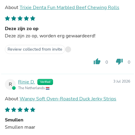
About
Trixie Denta Fun Marbled Beef Chewing Rolls
Deze zijn zo op
Deze zijn zo op, worden erg gewaardeerd!
Review collected from invite
thumb_up
thumb_down
0
0
Rinie D.
3 Jul 2026
Verified
R
The Netherlands
About
Wanpy Soft Oven-Roasted Duck Jerky Strips
Smullen
Smullen maar