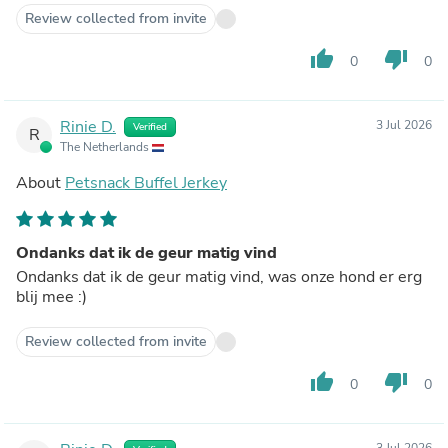
Review collected from invite
thumb_up
thumb_down
0
0
Rinie D.
3 Jul 2026
Verified
R
The Netherlands
About
Petsnack Buffel Jerkey
Ondanks dat ik de geur matig vind
Ondanks dat ik de geur matig vind, was onze hond er erg
blij mee :)
Review collected from invite
thumb_up
thumb_down
0
0
3 Jul 2026