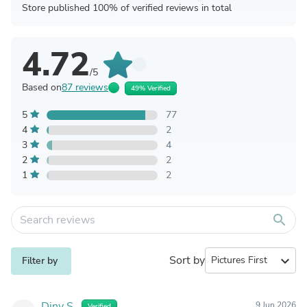
Store published 100% of verified reviews in total
4.72
/5
Based on
87 reviews
49% Verified
5
77
4
2
3
4
2
2
1
2
search
Sort by
expand_more
Filter by
Diny S.
9 Jun 2026
Verified