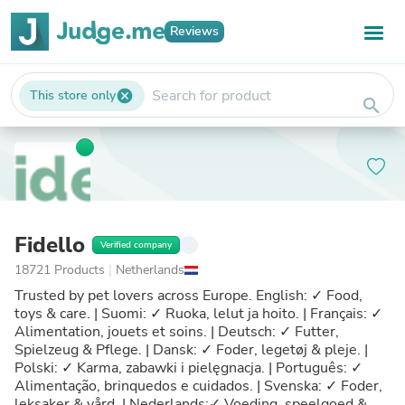
Reviews
This store only
cancel
search
Fidello
Verified company
18721 Products
|
Netherlands
Trusted by pet lovers across Europe. English: ✓ Food,
toys & care. | Suomi: ✓ Ruoka, lelut ja hoito. | Français: ✓
Alimentation, jouets et soins. | Deutsch: ✓ Futter,
Spielzeug & Pflege. | Dansk: ✓ Foder, legetøj & pleje. |
Polski: ✓ Karma, zabawki i pielęgnacja. | Português: ✓
Alimentação, brinquedos e cuidados. | Svenska: ✓ Foder,
leksaker & vård. | Nederlands:✓ Voeding, speelgoed &