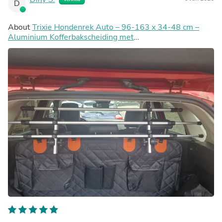
D
About
Trixie Hondenrek Auto – 96-163 x 34-48 cm –
Aluminium Kofferbakscheiding met
Hoofdsteunbevestiging