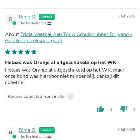
Rinie D.
3 Jul 2026
Verified
R
The Netherlands
About
Trixie Voetbal Aan Touw Schuimrubber Drijvend -
Goedkoop trekspeelgoed
Helaas was Oranje al uitgeschakeld op het WK
Helaas was Oranje al uitgeschakeld op het WK, maar
onze hond was hierdoor niet minder blij, dankzij dit
speeltje.
Review collected from invite
thumb_up
thumb_down
0
0
Rinie D.
3 Jul 2026
Verified
R
The Netherlands