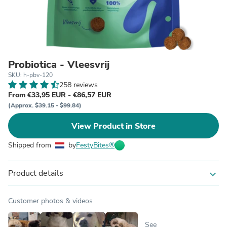
Probiotica - Vleesvrij
SKU: h-pbv-120
258 reviews
From €33,95 EUR - €86,57 EUR
(Approx. $39.15 - $99.84)
View Product in Store
Shipped from
by
FestyBites®
Product details
expand_more
Customer photos & videos
See