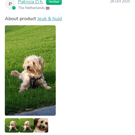
Patricia D.h.
26 Oct 2025
Verified
P
The Netherlands
About product
Jeuk & huid