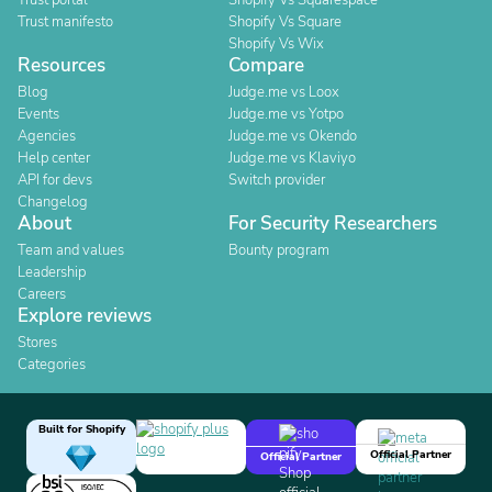
Trust portal
Shopify Vs Squarespace
Trust manifesto
Shopify Vs Square
Shopify Vs Wix
Resources
Compare
Blog
Judge.me vs Loox
Events
Judge.me vs Yotpo
Agencies
Judge.me vs Okendo
Help center
Judge.me vs Klaviyo
API for devs
Switch provider
Changelog
About
For Security Researchers
Team and values
Bounty program
Leadership
Careers
Explore reviews
Stores
Categories
Built for Shopify
Official Partner
Official Partner