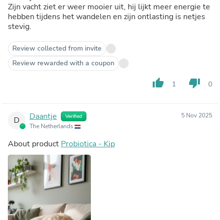
Zijn vacht ziet er weer mooier uit, hij lijkt meer energie te
hebben tijdens het wandelen en zijn ontlasting is netjes
stevig.
Review collected from invite
Review rewarded with a coupon
thumb_up
thumb_down
1
0
Daantje
5 Nov 2025
Verified
D
The Netherlands
About product
Probiotica - Kip