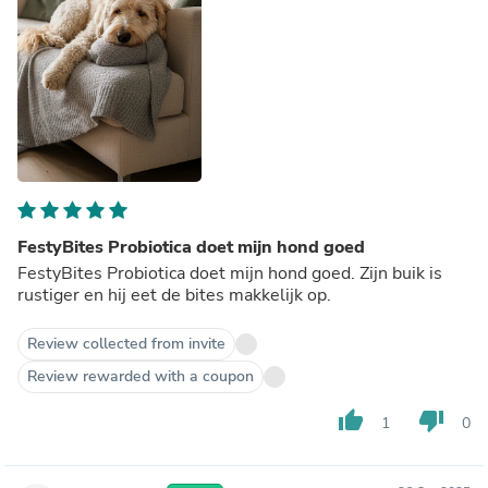
FestyBites Probiotica doet mijn hond goed
FestyBites Probiotica doet mijn hond goed. Zijn buik is
rustiger en hij eet de bites makkelijk op.
Review collected from invite
Review rewarded with a coupon
thumb_up
thumb_down
1
0