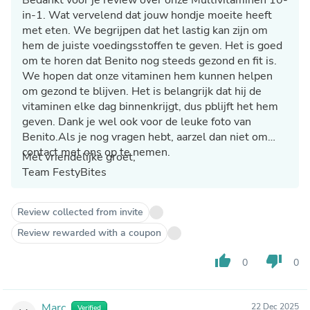
in-1. Wat vervelend dat jouw hondje moeite heeft
met eten. We begrijpen dat het lastig kan zijn om
hem de juiste voedingsstoffen te geven. Het is goed
om te horen dat Benito nog steeds gezond en fit is.
We hopen dat onze vitaminen hem kunnen helpen
om gezond te blijven. Het is belangrijk dat hij de
vitaminen elke dag binnenkrijgt, dus pblijft het hem
geven. Dank je wel ook voor de leuke foto van
Benito.Als je nog vragen hebt, aarzel dan niet om
contact met ons op te nemen.
Met vriendelijke groet,
Team FestyBites
Review collected from invite
Review rewarded with a coupon
thumb_up
thumb_down
0
0
Marc
22 Dec 2025
Verified