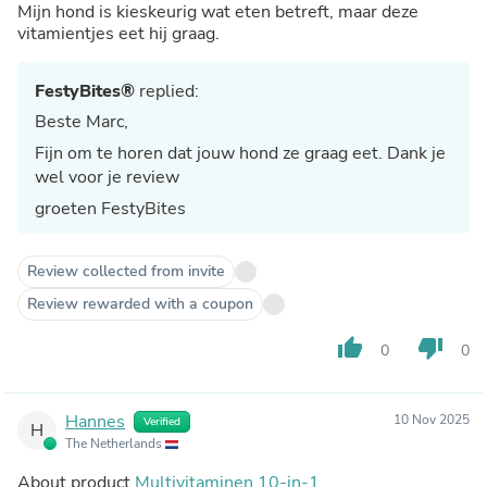
Mijn hond is kieskeurig wat eten betreft, maar deze
vitamientjes eet hij graag.
FestyBites®
replied:
Beste Marc,
Fijn om te horen dat jouw hond ze graag eet. Dank je
wel voor je review
groeten FestyBites
Review collected from invite
Review rewarded with a coupon
thumb_up
thumb_down
0
0
Hannes
10 Nov 2025
Verified
H
The Netherlands
About product
Multivitaminen 10-in-1