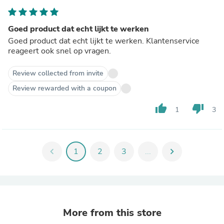
Goed product dat echt lijkt te werken
Goed product dat echt lijkt te werken. Klantenservice
reageert ook snel op vragen.
Review collected from invite
Review rewarded with a coupon
thumb_up
thumb_down
1
3
chevron_left
1
2
3
...
chevron_right
More from this store