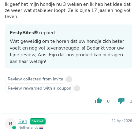
Ik geef het mijn hondje nu 3 weken en ik heb het idee dat
ze weer wat stabieler loopt. Ze is bijna 17 jaar en nog vol
leven.
FestyBites®
replied:
Wat geweldig om te horen dat uw hondje zich beter
voelt en nog vol levensvreugde is! Bedankt voor uw
fijne review, Ans. Fijn dat ons product kan bijdragen
aan haar welzijn!
Review collected from invite
Review rewarded with a coupon
thumb_up
thumb_down
0
0
Ben
22 Apr 2026
Verified
B
Netherlands