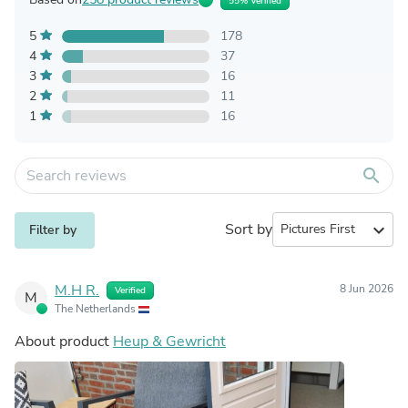
55% Verified
5
178
4
37
3
16
2
11
1
16
search
Sort by
expand_more
Filter by
M.H R.
8 Jun 2026
Verified
M
The Netherlands
About product
Heup & Gewricht