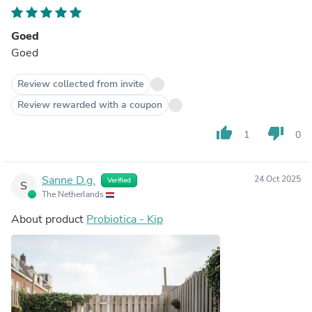
Goed
Goed
Review collected from invite
Review rewarded with a coupon
thumb_up
thumb_down
1
0
Sanne D.g.
24 Oct 2025
Verified
S
The Netherlands
About product
Probiotica - Kip