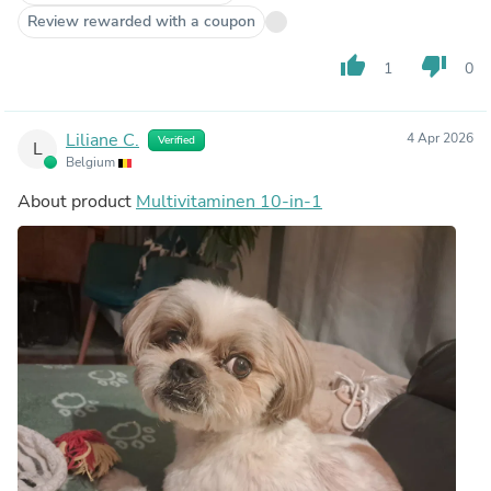
Review rewarded with a coupon
thumb_up
thumb_down
1
0
Liliane C.
4 Apr 2026
Verified
L
Belgium
About product
Multivitaminen 10-in-1