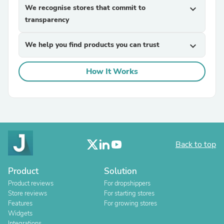
We recognise stores that commit to
expand_more
transparency
We help you find products you can trust
expand_more
How It Works
Back to top
Product
Solution
Product reviews
For dropshippers
Store reviews
For starting stores
Features
For growing stores
Widgets
Integrations