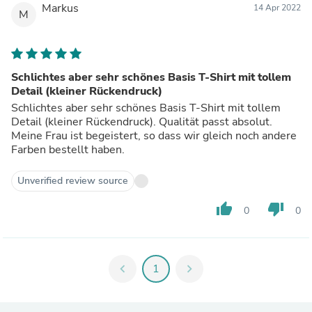
Markus
14 Apr 2022
M
Schlichtes aber sehr schönes Basis T-Shirt mit tollem
Detail (kleiner Rückendruck)
Schlichtes aber sehr schönes Basis T-Shirt mit tollem
Detail (kleiner Rückendruck). Qualität passt absolut.
Meine Frau ist begeistert, so dass wir gleich noch andere
Farben bestellt haben.
Unverified review source
thumb_up
thumb_down
0
0
chevron_left
1
chevron_right