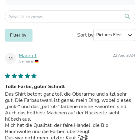
search
Sort by
expand_more
Filter by
Maren J.
22 Aug 2024
M
Germany
Tolle Farbe, guter Schnitt
Das Shirt betont ganz toll die Oberarme und sitzt sehr
gut. Die Farbauswahl ist genau mein Ding, wobei dieses
„pink-“ und das „petrol-“ farbene meine Favoriten sind.
Auch das Fellherz Mädchen auf der Rückseite sieht
hübsch aus.
Mich hat die Qualität, der faire Handel, die Bio
Baumwolle und die Farben überzeugt.
Das war nicht mein letzter Kauf. 🥰🤩