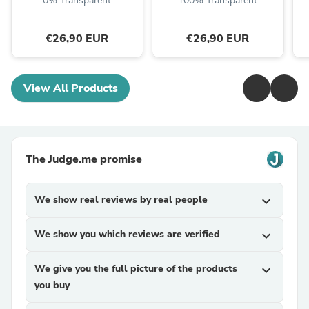
0% Transparent
100% Transparent
€26,90 EUR
€26,90 EUR
View All Products
The Judge.me promise
We show real reviews by real people
expand_more
We show you which reviews are verified
expand_more
We give you the full picture of the products
expand_more
you buy