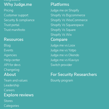
Why Judge.me
Platforms
Pricing
Judge.me on Shopify
Customer support
Shopify Vs Bigcommerce
Security & compliance
Shopify Vs WooCommerce
Trust portal
Shopify Vs Squarespace
Trust manifesto
Shopify Vs Square
Shopify Vs Wix
Resources
Compare
Blog
Judge.me vs Loox
Events
Judge.me vs Yotpo
Agencies
Judge.me vs Okendo
Help center
Judge.me vs Klaviyo
API for devs
Switch provider
Changelog
About
For Security Researchers
Team and values
Bounty program
Leadership
Careers
Explore reviews
Stores
Categories