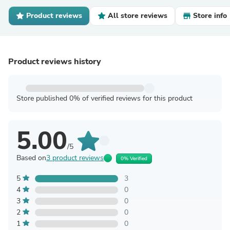
Product reviews
All store reviews
Store info
Product reviews history
Store published 0% of verified reviews for this product
5.00
/5
Based on
3 product reviews
0% Verified
5
3
4
0
3
0
2
0
1
0