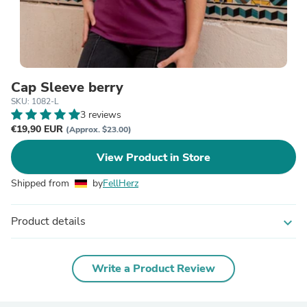
Cap Sleeve berry
SKU: 1082-L
3 reviews
€19,90 EUR
(Approx. $23.00)
View Product in Store
Shipped from
by
FellHerz
Product details
expand_more
Write a Product Review