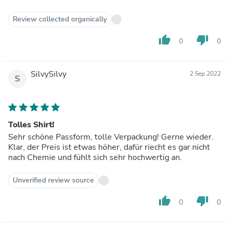
Review collected organically
thumb_up
thumb_down
0
0
SilvySilvy
2 Sep 2022
S
Tolles Shirt!
Sehr schöne Passform, tolle Verpackung! Gerne wieder.
Klar, der Preis ist etwas höher, dafür riecht es gar nicht
nach Chemie und fühlt sich sehr hochwertig an.
Unverified review source
thumb_up
thumb_down
0
0