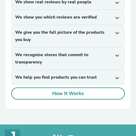
We show real reviews by real people
expand_more
We show you which reviews are verified
expand_more
We give you the full picture of the products
expand_more
you buy
We recognise stores that commit to
expand_more
transparency
We help you find products you can trust
expand_more
How It Works