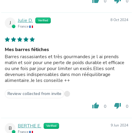
thumb_up
thumb_down
0
0
Julie D.
8 Oct 2024
Verified
J
France
Mes barres fétiches
Barres rassasiantes et très gourmandes je l ai prends
matin et soir pour une perte de poids durable et efficace
ou une fois par jour pour limiter un excès.Elles sont
devenues indispensables dans mon rééquilibrage
alimentaire.Je les conseille ++
Review collected from invite
thumb_up
thumb_down
0
0
BERTHE E.
9 Jun 2024
Verified
B
France