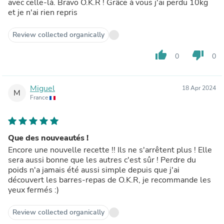
avec celle-là. Bravo O.K.R ! Grâce à vous j'ai perdu 10kg
et je n'ai rien repris
Review collected organically
thumb_up
thumb_down
0
0
Miguel
18 Apr 2024
M
France
Que des nouveautés !
Encore une nouvelle recette !! Ils ne s'arrêtent plus ! Elle
sera aussi bonne que les autres c'est sûr ! Perdre du
poids n'a jamais été aussi simple depuis que j'ai
découvert les barres-repas de O.K.R, je recommande les
yeux fermés :)
Review collected organically