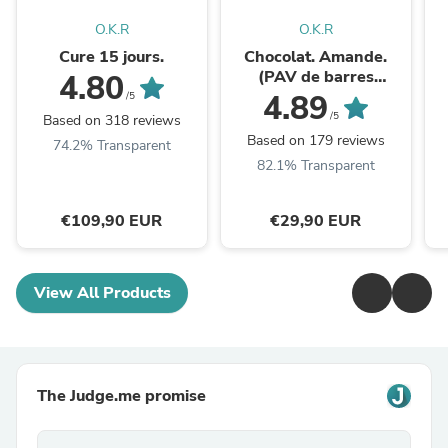
O.K.R
O.K.R
Cure 15 jours.
Chocolat. Amande.
(PAV de barres
4.80
céréales chocolat
4.89
/5
amande / Snack)
/5
Based on 318 reviews
Based on 179 reviews
74.2% Transparent
82.1% Transparent
€109,90 EUR
€29,90 EUR
View All Products
The Judge.me promise