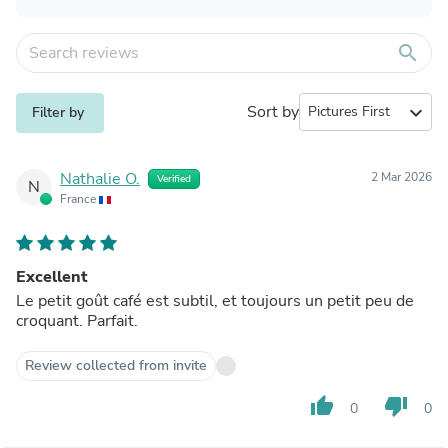
search
Sort by
expand_more
Filter by
Nathalie O.
2 Mar 2026
Verified
N
France
Excellent
Le petit goût café est subtil, et toujours un petit peu de
croquant. Parfait.
Review collected from invite
thumb_up
thumb_down
0
0