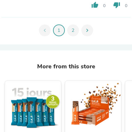
thumb_up
thumb_down
0
0
chevron_left
1
2
chevron_right
More from this store