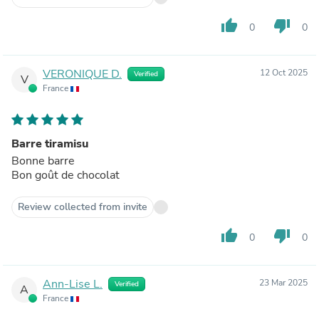
thumb_up
thumb_down
0
0
VERONIQUE D.
12 Oct 2025
Verified
V
France
Barre tiramisu
Bonne barre
Bon goût de chocolat
Review collected from invite
thumb_up
thumb_down
0
0
Ann-Lise L.
23 Mar 2025
Verified
A
France