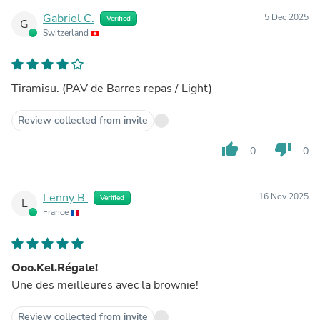
Gabriel C.
5 Dec 2025
Verified
G
Switzerland
Tiramisu. (PAV de Barres repas / Light)
Review collected from invite
thumb_up
thumb_down
0
0
Lenny B.
16 Nov 2025
Verified
L
France
Ooo.Kel.Régale!
Une des meilleures avec la brownie!
Review collected from invite