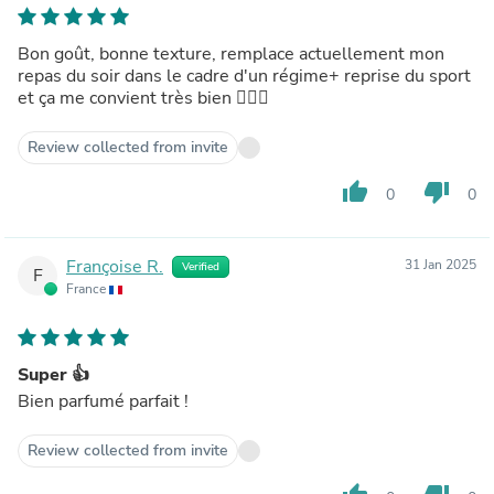
Bon goût, bonne texture, remplace actuellement mon
repas du soir dans le cadre d'un régime+ reprise du sport
et ça me convient très bien 👍🏻😊
Review collected from invite
thumb_up
thumb_down
0
0
Françoise R.
31 Jan 2025
Verified
F
France
Super 👍
Bien parfumé parfait !
Review collected from invite