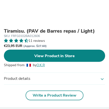
Tiramisu. (PAV de Barres repas / Light)
SKU: FRFG0102BA012606
11 reviews
€23,95 EUR
(Approx. $27.60)
View Product in Store
Shipped from
by
O.K.R
Product details
expand_more
Write a Product Review