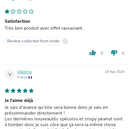
Satisfaction
Très bon produit avec effet rassasiant.
Review collected from invite
thumb_up
thumb_down
0
0
Valérie
18 Apr 2024
V
France
Je l'aime déjà
Je sais d'avance qu'elle sera bonne donc je vais en
précommander directement !
Les dernières nouveautés spéculos et crispy peanut sont
à tomber donc je suis sûre que ça sera la même chose