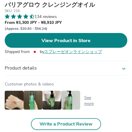
バリアグロウ クレンジングオイル
SKU: 216
134 reviews
From ¥3,300 JPY - ¥8,910 JPY
(Approx. $20.83 - $56.24)
View Product in Store
Shipped from
by
スプレーゼオンラインショップ
Product details
expand_more
Customer photos & videos
See
more
Write a Product Review