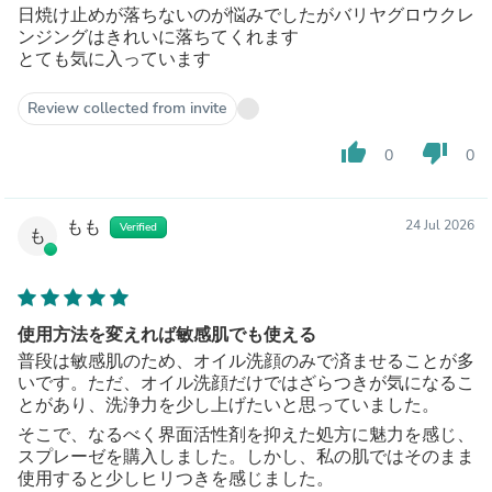
日焼け止めが落ちないのが悩みでしたがバリヤグロウクレ
ンジングはきれいに落ちてくれます
とても気に入っています
Review collected from invite
thumb_up
thumb_down
0
0
もも
24 Jul 2026
Verified
も
使用方法を変えれば敏感肌でも使える
普段は敏感肌のため、オイル洗顔のみで済ませることが多
いです。ただ、オイル洗顔だけではざらつきが気になるこ
とがあり、洗浄力を少し上げたいと思っていました。
そこで、なるべく界面活性剤を抑えた処方に魅力を感じ、
スプレーゼを購入しました。しかし、私の肌ではそのまま
使用すると少しヒリつきを感じました。