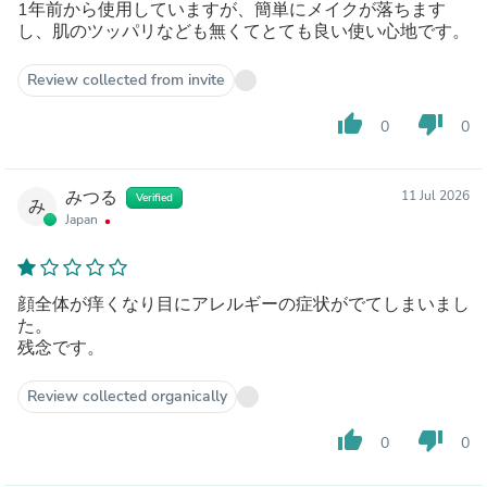
1年前から使用していますが、簡単にメイクが落ちます
し、肌のツッパリなども無くてとても良い使い心地です。
Review collected from invite
thumb_up
thumb_down
0
0
みつる
11 Jul 2026
Verified
み
Japan
顔全体が痒くなり目にアレルギーの症状がでてしまいまし
た。
残念です。
Review collected organically
thumb_up
thumb_down
0
0