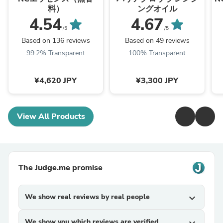
料）
ングオイル
4.54
4.67
/5
/5
Based on 136 reviews
Based on 49 reviews
99.2% Transparent
100% Transparent
¥4,620 JPY
¥3,300 JPY
View All Products
The Judge.me promise
We show real reviews by real people
expand_more
We show you which reviews are verified