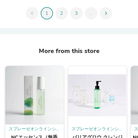
chevron_left
1
2
3
...
chevron_right
More from this store
スプレーゼオンラインショ
スプレーゼオンラインショ
ップ
ップ
NCエッセンス（無香
バリアグロウ クレンジ
N