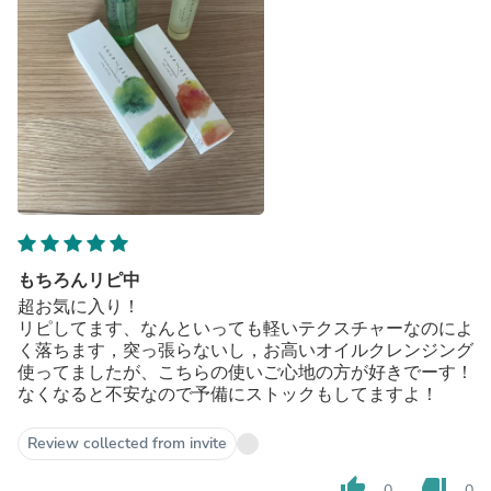
もちろんリピ中
超お気に入り！
リピしてます、なんといっても軽いテクスチャーなのによ
く落ちます，突っ張らないし，お高いオイルクレンジング
使ってましたが、こちらの使いご心地の方が好きでーす！
なくなると不安なので予備にストックもしてますよ！
Review collected from invite
thumb_up
thumb_down
0
0