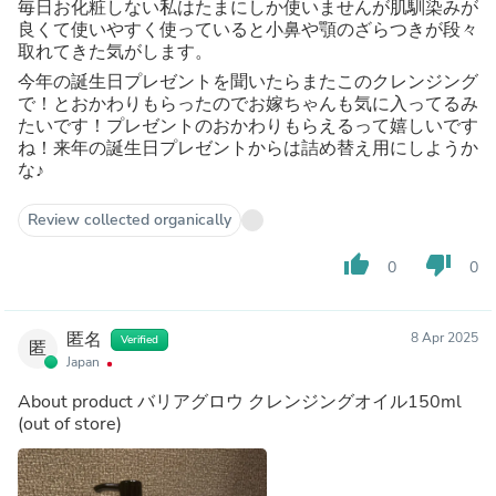
毎日お化粧しない私はたまにしか使いませんが肌馴染みが
良くて使いやすく使っていると小鼻や顎のざらつきが段々
取れてきた気がします。
今年の誕生日プレゼントを聞いたらまたこのクレンジング
で！とおかわりもらったのでお嫁ちゃんも気に入ってるみ
たいです！プレゼントのおかわりもらえるって嬉しいです
ね！来年の誕生日プレゼントからは詰め替え用にしようか
な♪
Review collected organically
thumb_up
thumb_down
0
0
匿名
8 Apr 2025
Verified
匿
Japan
About product
バリアグロウ クレンジングオイル150ml
(out of store)