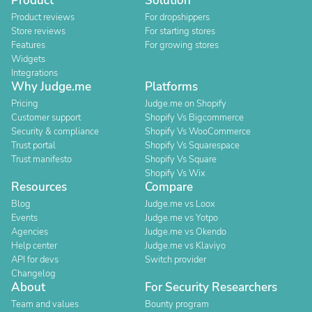
Product
Solution
Product reviews
For dropshippers
Store reviews
For starting stores
Features
For growing stores
Widgets
Integrations
Why Judge.me
Platforms
Pricing
Judge.me on Shopify
Customer support
Shopify Vs Bigcommerce
Security & compliance
Shopify Vs WooCommerce
Trust portal
Shopify Vs Squarespace
Trust manifesto
Shopify Vs Square
Shopify Vs Wix
Resources
Compare
Blog
Judge.me vs Loox
Events
Judge.me vs Yotpo
Agencies
Judge.me vs Okendo
Help center
Judge.me vs Klaviyo
API for devs
Switch provider
Changelog
About
For Security Researchers
Team and values
Bounty program