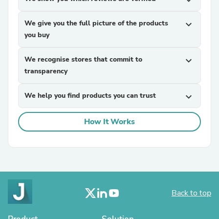
expand_more
We give you the full picture of the products
expand_more
you buy
We recognise stores that commit to
expand_more
transparency
We help you find products you can trust
expand_more
How It Works
Back to top