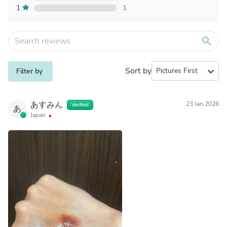
1
1
search
Sort by
expand_more
Filter by
あすみん
23 Jan 2026
Verified
あ
Japan