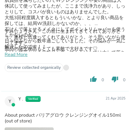
肌負担を減らしたいのでWクレンジング不要の商品は大
体試して使ってみましたが、ここまで洗浄力があり、しっ
とりして、コスパが良いものはありませんでした。
大抵3回程度購入するともういいかな、とより良い商品を
探しては、結局W洗顔しかないのか、、、
石けんで落とせるメイクにしてポイントリムーバーを使う
すみしょうさん、この世に生まれてきてくれてありがと
しかないのか、、、
う。奥様と出逢ってくれてありがとう。そう思いながら使
日々悩みながら数年過ごしていました。その悩みが一気に
ってます。
解決したのです！！
商品の誕生秘話もとても素敵で大好きです♡
石けんで落とせる化粧品と言っても石けんでは大して落ち
Read More
ない上につっぱって乾燥する。
日焼け止めだけだとしてもお湯で落とすだけじゃ嫌。
Review collected organically
たまに濃いメイクもするけど、その時だけの為に別でクレ
ンジングを用意したくない。
thumb_up
thumb_down
0
0
出先でも荷物にならない。
昔クレンジングオイルで乾燥を経験し、クレンジングオイ
ルが苦手(嫌い)だった。
バームだと何か減りが早くすぐ無くなっちゃう。
Ｙ.
21 Apr 2025
Verified
Ｙ
そんな私にピッタリでした。
母にも友達にも勧めて使ってもらっていて、絶賛していま
About product
バリアグロウ クレンジングオイル150ml
した♡
(out of store)
本当に素晴らしい商品で、ずっとずーっと使いたいです。