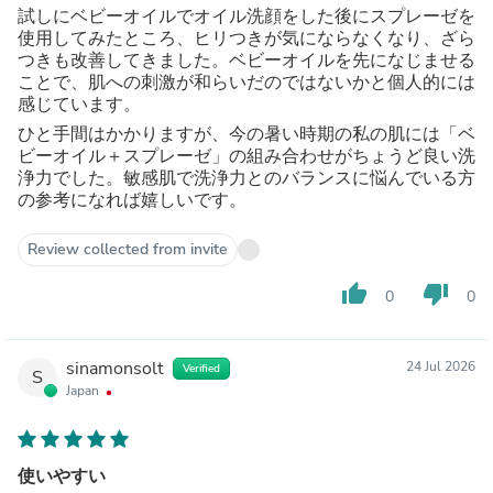
試しにベビーオイルでオイル洗顔をした後にスプレーゼを
使用してみたところ、ヒリつきが気にならなくなり、ざら
つきも改善してきました。ベビーオイルを先になじませる
ことで、肌への刺激が和らいだのではないかと個人的には
感じています。
ひと手間はかかりますが、今の暑い時期の私の肌には「ベ
ビーオイル＋スプレーゼ」の組み合わせがちょうど良い洗
浄力でした。敏感肌で洗浄力とのバランスに悩んでいる方
の参考になれば嬉しいです。
Review collected from invite
thumb_up
thumb_down
0
0
sinamonsolt
24 Jul 2026
Verified
S
Japan
使いやすい