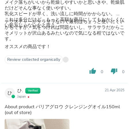
メイク落ちがいいから乾燥しやすいかと思いきや、乾燥肌
だけどそんな事なく使いやすい。
乳化スピードが早く、洗い流しに時間がかからない。
これは多分だけど、もっと高額な商品にしてもおかしくな
テクスチャーがサラサラなので最初はちょっと使いにくい
い処方じゃないかと思う。
かもですが、気をつければ問題ないし、サラサラだからこ
そメリットが沢山あるみたいなので気になる程ではないで
す。
オススメの商品です！
Review collected organically
thumb_up
thumb_down
0
0
ひ.
21 Apr 2025
Verified
ひ
Japan
About product
バリアグロウ クレンジングオイル150ml
(out of store)