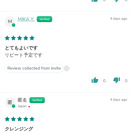
MIKA Y.
4 days ago
Verified
M
とてもよいです
リピート予定です
Review collected from invite
thumb_up
thumb_down
0
0
匿名
4 days ago
Verified
匿
Japan
クレンジング