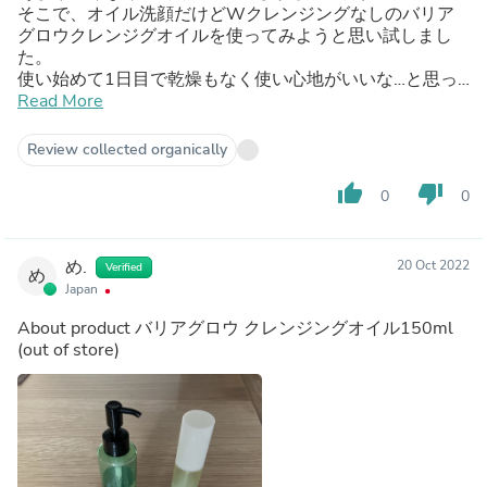
そこで、オイル洗顔だけどWクレンジングなしのバリア
グロウクレンジグオイルを使ってみようと思い試しまし
た。
使い始めて1日目で乾燥もなく使い心地がいいな…と思っ
て翌日には顔の赤みがあまりなく、色味がフラットになっ
Read More
ていることに驚きました。
顔の赤みが気になっていてのですが、もしかして乾燥から
Review collected organically
来るものだったのかもしれません。
（実際、皮膚科で酒さの診断も出ていたこともありまし
thumb_up
thumb_down
0
0
た）
トライアルサイズを使い終わる頃には、洗顔が楽しくなり
ました。すぐに追加で1本購入し、その後は大容量パック
め.
20 Oct 2022
Verified
も定期便で購入しました。
め
Japan
朝と夜どちらの洗顔にも使っているので、大容量もパック
があってよかったです。
About product
バリアグロウ クレンジングオイル150ml
赤みが落ち着いたことでメイクも楽しくなりました。今は
(out of store)
NCエッセンスも使っているので、セラミドをしっかり肌
に入れていきたいと思います。保湿因子が足りないみたい
なので、NMFを取り入れつつ使うアイテムを少なくして
肌負担も減らしていけたらと思っています。