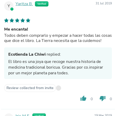
Yaritza B.
31 Jul 2019
Verified
Y
Me encanta!
Todos deben comprarlo y empezar a hacer todas las cosas
que dice el libro. La Tierra necesita que la cuidemos!
Ecotienda La Chiwi
replied:
El libro es una joya que recoge nuestra historia de
medicina tradicional boricua. Gracias por co.inspirar
por un mejor planeta para todes.
Review collected from invite
thumb_up
thumb_down
0
0
Iris M.F.
19 Mar 2019
Verified