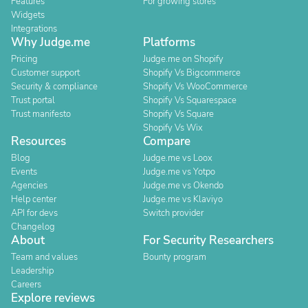
Features
For growing stores
Widgets
Integrations
Why Judge.me
Platforms
Pricing
Judge.me on Shopify
Customer support
Shopify Vs Bigcommerce
Security & compliance
Shopify Vs WooCommerce
Trust portal
Shopify Vs Squarespace
Trust manifesto
Shopify Vs Square
Shopify Vs Wix
Resources
Compare
Blog
Judge.me vs Loox
Events
Judge.me vs Yotpo
Agencies
Judge.me vs Okendo
Help center
Judge.me vs Klaviyo
API for devs
Switch provider
Changelog
About
For Security Researchers
Team and values
Bounty program
Leadership
Careers
Explore reviews