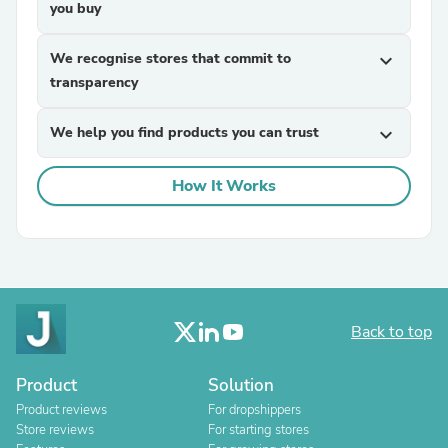
you buy
We recognise stores that commit to
expand_more
transparency
We help you find products you can trust
expand_more
How It Works
Back to top
Product
Solution
Product reviews
For dropshippers
Store reviews
For starting stores