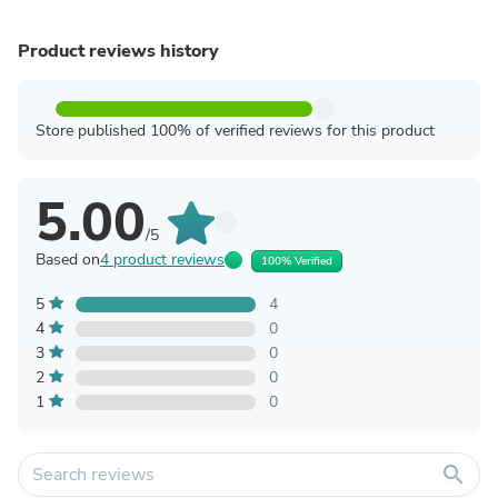
Product reviews history
Store published 100% of verified reviews for this product
5.00
/5
Based on
4 product reviews
100% Verified
5
4
4
0
3
0
2
0
1
0
search