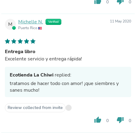
thumb_up
thumb_down
0
0
Michelle N.
11 May 2020
Verified
M
Puerto Rico
Entrega libro
Excelente servicio y entrega rápida!
Ecotienda La Chiwi
replied:
tratamos de hacer todo con amor! ¡que siembres y
sanes mucho!
Review collected from invite
thumb_up
thumb_down
0
0