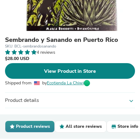
Sembrando y Sanando en Puerto Rico
SKU: BCL-sembrandosanando
4 reviews
$28.00 USD
View Product in Store
Shipped from
by
Ecotienda La Chiwi
Product details
expand_more
Product reviews
All store reviews
Store info