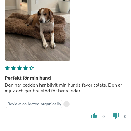
Perfekt för min hund
Den här bädden har blivit min hunds favoritplats. Den är
mjuk och ger bra stöd för hans leder.
Review collected organically
thumb_up
thumb_down
0
0