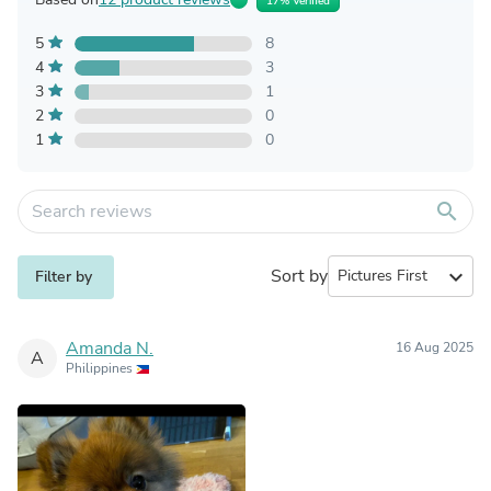
17% Verified
5
8
4
3
3
1
2
0
1
0
search
Sort by
expand_more
Filter by
Amanda N.
16 Aug 2025
A
Philippines