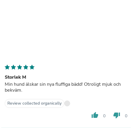
Storlek M
Min hund älskar sin nya fluffiga bädd! Otroligt mjuk och
bekväm.
Review collected organically
thumb_up
thumb_down
0
0