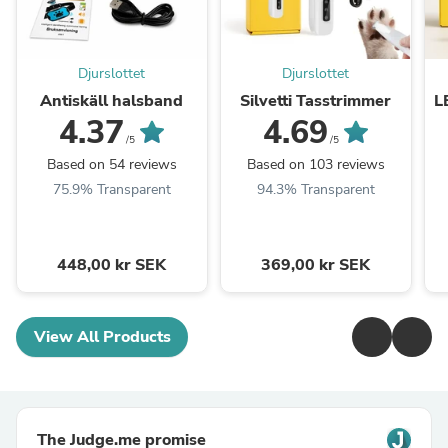
Djurslottet
Djurslottet
Antiskäll halsband
Silvetti Tasstrimmer
L
4.37
4.69
/5
/5
Based on 54 reviews
Based on 103 reviews
75.9% Transparent
94.3% Transparent
448,00 kr SEK
369,00 kr SEK
View All Products
The Judge.me promise