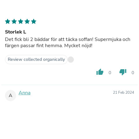
Storlek L
Det fick bli 2 bäddar för att täcka soffan! Supermjuka och
färgen passar fint hemma. Mycket nöjd!
Review collected organically
thumb_up
thumb_down
0
0
Anna
21 Feb 2024
A