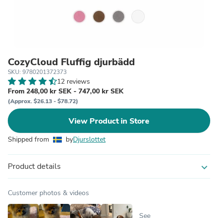
CozyCloud Fluffig djurbädd
SKU: 9780201372373
12 reviews
From 248,00 kr SEK - 747,00 kr SEK
(Approx. $26.13 - $78.72)
View Product in Store
Shipped from
by
Djurslottet
Product details
expand_more
Customer photos & videos
See