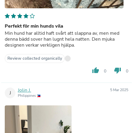
Perfekt för min hunds vila
Min hund har alltid haft svårt att slappna av, men med
denna bädd sover han lugnt hela natten. Den mjuka
designen verkar verkligen hjälpa.
Review collected organically
thumb_up
thumb_down
0
0
Jolin J.
5 Mar 2025
J
Philippines