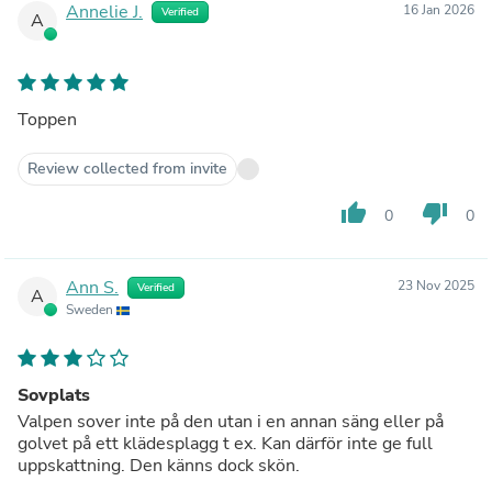
Annelie J.
16 Jan 2026
Verified
A
Toppen
Review collected from invite
thumb_up
thumb_down
0
0
Ann S.
23 Nov 2025
Verified
A
Sweden
Sovplats
Valpen sover inte på den utan i en annan säng eller på
golvet på ett klädesplagg t ex. Kan därför inte ge full
uppskattning. Den känns dock skön.