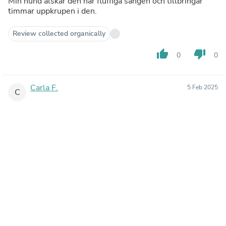
Min hund älskar den här fluffiga sängen och tillbringar
timmar uppkrupen i den.
Review collected organically
thumb_up
thumb_down
0
0
Carla F.
5 Feb 2025
C