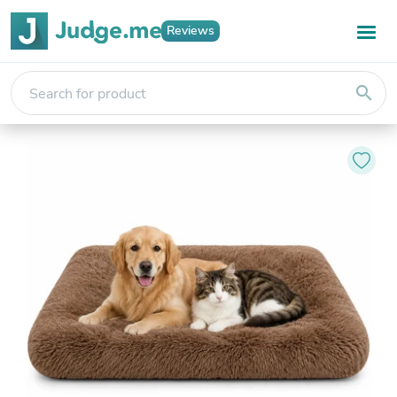
Reviews
search