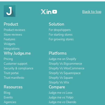
Back to top
Product
Solution
Product reviews
For dropshippers
Store reviews
For starting stores
Features
For growing stores
Widgets
Integrations
Why Judge.me
Platforms
Pricing
Judge.me on Shopify
Customer support
Shopify Vs Bigcommerce
Security & compliance
Shopify Vs WooCommerce
Trust portal
Shopify Vs Squarespace
Trust manifesto
Shopify Vs Square
Shopify Vs Wix
Resources
Compare
Blog
Judge.me vs Loox
Events
Judge.me vs Yotpo
Agencies
Judge.me vs Okendo