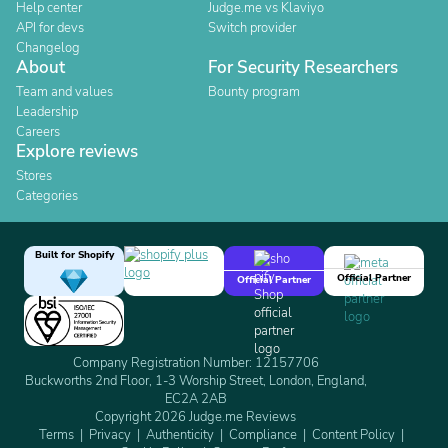
Help center
Judge.me vs Klaviyo
API for devs
Switch provider
Changelog
About
For Security Researchers
Team and values
Bounty program
Leadership
Careers
Explore reviews
Stores
Categories
Built for Shopify
Official Partner
Official Partner
Company Registration Number: 12157706
Buckworths 2nd Floor, 1-3 Worship Street, London, England,
EC2A 2AB
Copyright 2026 Judge.me Reviews
Terms
Privacy
Authenticity
Compliance
Content Policy