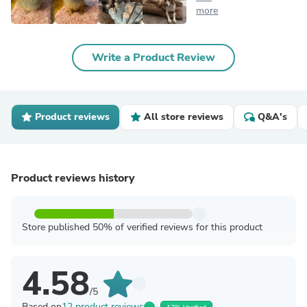
more
Write a Product Review
Product reviews
All store reviews
Q&A's
Product reviews history
Store published 50% of verified reviews for this product
4.58
/5
Based on
12 product reviews