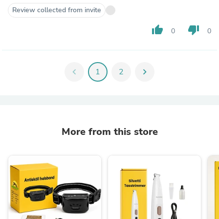
Review collected from invite
thumb_up
thumb_down
0
0
chevron_left
1
2
chevron_right
More from this store