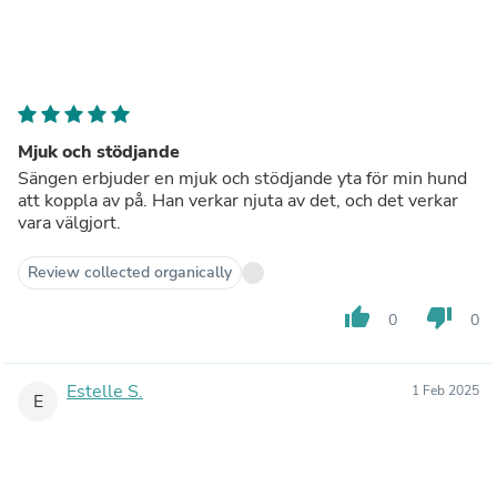
Mjuk och stödjande
Sängen erbjuder en mjuk och stödjande yta för min hund
att koppla av på. Han verkar njuta av det, och det verkar
vara välgjort.
Review collected organically
thumb_up
thumb_down
0
0
Estelle S.
1 Feb 2025
E