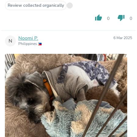
Review collected organically
thumb_up
thumb_down
0
0
Noomi P.
6 Mar 2025
N
Philippines