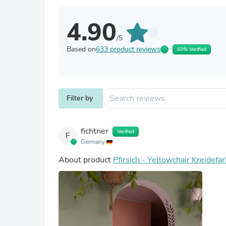
4.90
/5
Based on
633 product reviews
83% Verified
Filter by
fichtner
Verified
F
Germany
About product
Pfirsich - Yellowchair Kreidefa