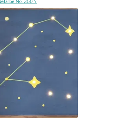
Oral Care
defarbe No. 350 Y
Outdoor Furniture
Outdoor Furniture Sets
Laundry Appliances
Outdoor Seating
Outdoor Tables
Costumes & Accessories
Costume Accessories
Vacuums
Personal Lubricants
Reptile & Amphibian Supplies
Small Animal Supplies
Live Animals
Pet Bed Accessories
Pet Bowls, Feeders & Waterer
Pet Carriers & Crates
Pet Collars & Harnesses
Pet Id Tags
Pet Leashes
Pet Strollers
Pet Vitamins & Supplements
Water Heaters
Household Supplies