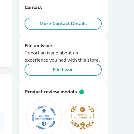
Contact
r Chairs
More Contact Details
File an issue
Report an issue about an
experience you had with this store.
es
File Issue
Product review medals
ing