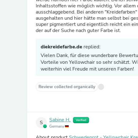
Inhaltsstoffen wie möglich wichtig. Vor alle
ausschlaggebend. Bei anderen "Kreidefarben" 
ausgehalten und hier hätte man selbst bei ge
super pigmentiert und eigentlich reicht ein ei
der auf der Suche nach guter Farbe ist.
diekreidefarbe.de
replied:
Vielen Dank, für diese wunderbare Bewertu
Vorteile von Yellowchair so sehr schätzt. W
weiterhin viel Freude mit unseren Farben!
Review collected organically
Sabine H.
Verified
S
Germany
About product
Schwedenrot - Yellowchair Kre