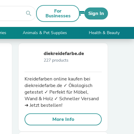
For
search
Sign In
Businesses
ries
Animals & Pet Supplies
Health & Beauty
diekreidefarbe.de
227 products
Kreidefarben online kaufen bei
diekreidefarbe.de ✓ Ökologisch
getestet ✓ Perfekt für Möbel,
Wand & Holz ✓ Schneller Versand
➜ Jetzt bestellen!
More Info