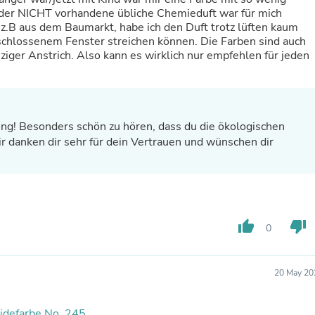
Hair Accessories
m der NICHT vorhandene übliche Chemieduft war für mich
Baskets
z.B aus dem Baumarkt, habe ich den Duft trotz lüften kaum
Scarves & Shawls
schlossenem Fenster streichen können. Die Farben sind auch
Deodorant & Anti Perspirant
nziger Anstrich. Also kann es wirklich nur empfehlen für jeden
Office Furniture
Desks
Desktop Computers
Dj & Specialty Audio
Cat Supplies
ng! Besonders schön zu hören, dass du die ökologischen
Chair & Sofa Cushions
ir danken dir sehr für dein Vertrauen und wünschen dir
Clocks
Dressers
Ear Care
Face Masks
Electronics Films & Shields
Door Mats
thumb_up
thumb_down
0
Figurines
Flags & Windsocks
Home Decor Decals
Home Fragrance Accessories
20 May 20
Home Fragrances
First Aid
idefarbe No. 245
Dog Supplies