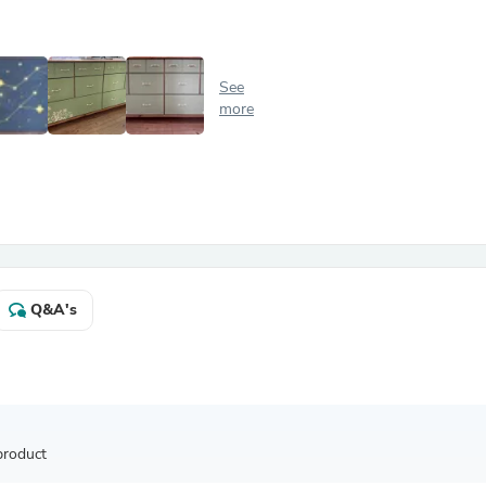
Antennas
Chairs
Arm Chairs, Recliners & Sleepe
Underwear & Socks
See
Cabinets & Storage
more
Armoires & Wardrobes
Facial Tissue Holders
Audio
Audio Accessories
Audio Components
Audio Players & Recorders
Wedding & Bridal Party Dress
Outerwear
Personal Care
Q&A's
Back Care
Uniforms
Traditional & Ceremonial Cloth
One Pieces
Computers
Robe Hooks
Shower Curtains
product
Soap Dishes & Holders