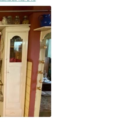
Fitness & Nutrition
Folding Chairs & Stools
Folding Tables
Foot Care
Rugs
Seasonal & Holiday Decoration
Belt Buckles
Gaming Chairs
Throw Pillows
Bridal Accessories
Vases
Hair Care
Wallpaper
Cufflinks
Gloves & Mittens
Headboards & Footboards
Jewelry Cleaning & Care
Jewelry Holders
Hats
Kitchen & Dining Furniture Set
Kitchen & Dining Room Chairs
Kitchen & Dining Room Tables