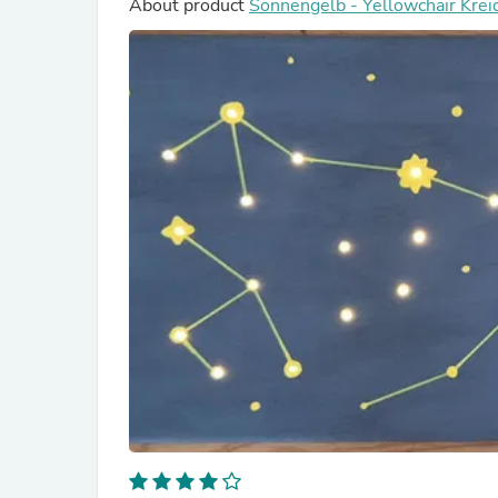
About product
Sonnengelb - Yellowchair Krei