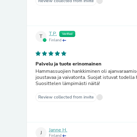
Review collected from invite
T.P.
Verified
T
Finland
Palvelu ja tuote erinomainen
Hammassuojien hankkiminen oli ajanvaraamises
joustavaa ja vaivatonta. Suojat istuvat todella 
Suosittelen lämpimästi näitä!
Review collected from invite
Janne H.
J
Finland