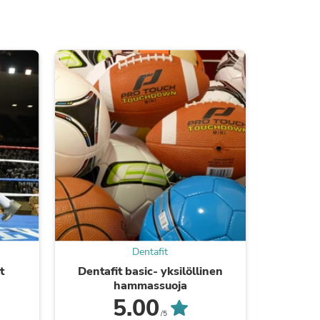
s
Dentafit
t
Dentafit basic- yksilöllinen
Vapaa
hammassuoja
5.00
/5