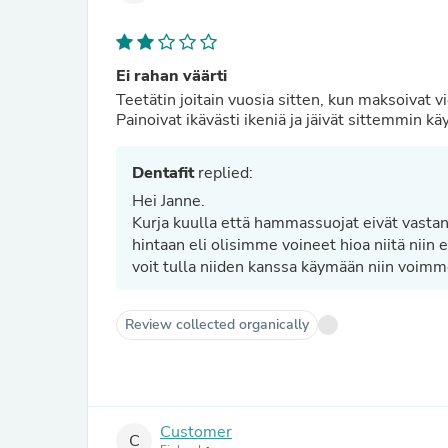
Ei rahan väärti
Teetätin joitain vuosia sitten, kun maksoivat v
Painoivat ikävästi ikeniä ja jäivät sittemmin kä
Dentafit
replied:
Hei Janne.
Kurja kuulla että hammassuojat eivät vastan
hintaan eli olisimme voineet hioa niitä niin e
voit tulla niiden kanssa käymään niin voimme
Review collected organically
Customer
C