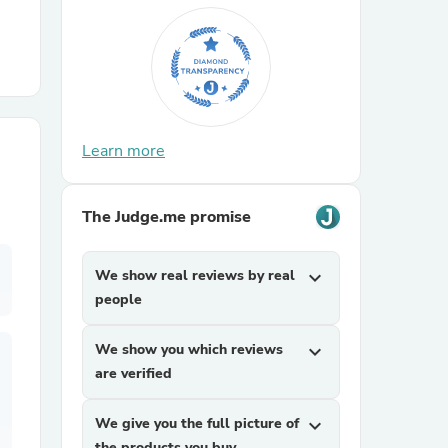
r Chairs
Learn more
The Judge.me promise
es
We show real reviews by real
expand_more
people
ing
We show you which reviews
expand_more
are verified
We give you the full picture of
expand_more
the products you buy