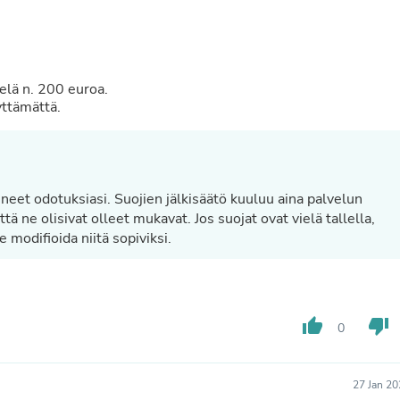
Fitness & Nutrition
Folding Chairs & Stools
Folding Tables
Foot Care
Rugs
ielä n. 200 euroa.
Seasonal & Holiday Decoration
yttämättä.
Belt Buckles
Gaming Chairs
Throw Pillows
Bridal Accessories
Vases
neet odotuksiasi. Suojien jälkisäätö kuuluu aina palvelun
Hair Care
ttä ne olisivat olleet mukavat. Jos suojat ovat vielä tallella,
Wallpaper
 modifioida niitä sopiviksi.
Cufflinks
Gloves & Mittens
Headboards & Footboards
Jewelry Cleaning & Care
Jewelry Holders
thumb_up
thumb_down
0
Hats
Kitchen & Dining Furniture Set
Kitchen & Dining Room Chairs
27 Jan 2
Kitchen & Dining Room Tables