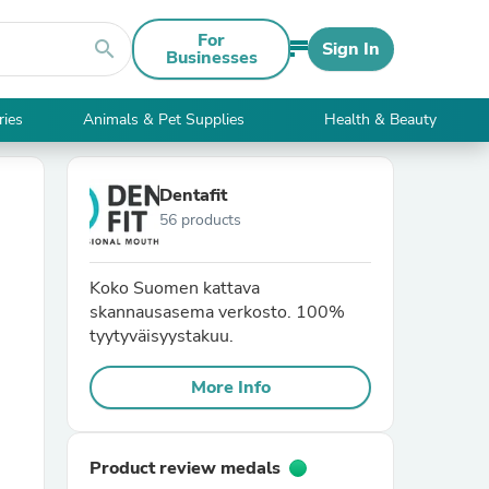
For
search
Sign In
Businesses
ries
Animals & Pet Supplies
Health & Beauty
Dentafit
56 products
Koko Suomen kattava
skannausasema verkosto. 100%
tyytyväisyystakuu.
More Info
Product review medals