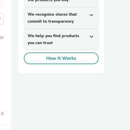
We recognise stores that
expand_more
more
commit to transparency
We help you find products
expand_more
24
you can trust
How It Works
0