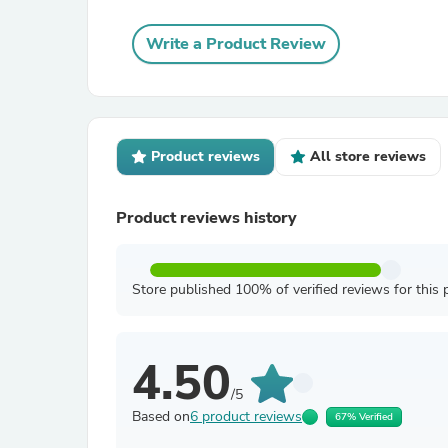
Write a Product Review
Product reviews
All store reviews
Product reviews history
Store published 100% of verified reviews for this 
4.50
/5
Based on
6 product reviews
67% Verified