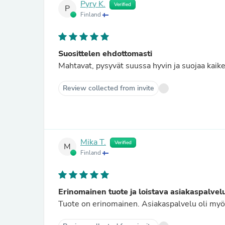
Pyry K.
Verified
P
Finland
Suosittelen ehdottomasti
Mahtavat, pysyvät suussa hyvin ja suojaa kaiken
Review collected from invite
Mika T.
Verified
M
Finland
Erinomainen tuote ja loistava asiakaspalvel
Tuote on erinomainen. Asiakaspalvelu oli myös