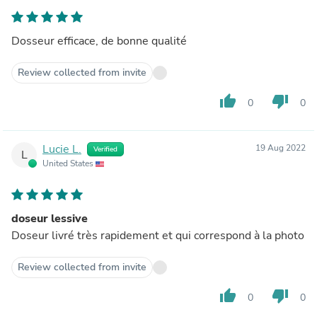
Dosseur efficace, de bonne qualité
Review collected from invite
thumb_up
thumb_down
0
0
Lucie L.
19 Aug 2022
Verified
L
United States
doseur lessive
Doseur livré très rapidement et qui correspond à la photo
Review collected from invite
thumb_up
thumb_down
0
0