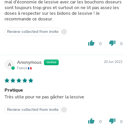
mal d'économie de lessive avec car les bouchons doseurs
sont toujours trop gros et surtout on ne lit pas assez les
doses à respecter sur les bidons de lessive ! Je
recommande ce doseur.
Review collected from invite
thumb_up
thumb_down
0
0
Anonymous
20 Jun 2022
Verified
A
France
Pratique
Très utile pour ne pas gâcher la lessive
Review collected from invite
thumb_up
thumb_down
0
0