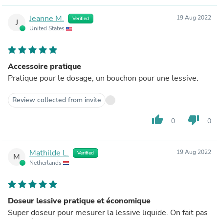
Jeanne M.
19 Aug 2022
Verified
J
United States
Accessoire pratique
Pratique pour le dosage, un bouchon pour une lessive.
Review collected from invite
thumb_up
thumb_down
0
0
Mathilde L.
19 Aug 2022
Verified
M
Netherlands
Doseur lessive pratique et économique
Super doseur pour mesurer la lessive liquide. On fait pas