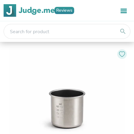
Reviews
search