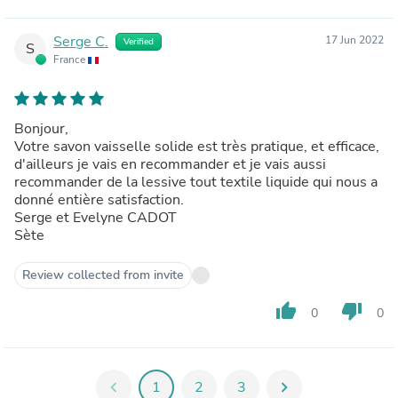
Serge C.
17 Jun 2022
Verified
S
France
Bonjour,
Votre savon vaisselle solide est très pratique, et efficace,
d'ailleurs je vais en recommander et je vais aussi
recommander de la lessive tout textile liquide qui nous a
donné entière satisfaction.
Serge et Evelyne CADOT
Sète
Review collected from invite
thumb_up
thumb_down
0
0
chevron_left
1
2
3
chevron_right