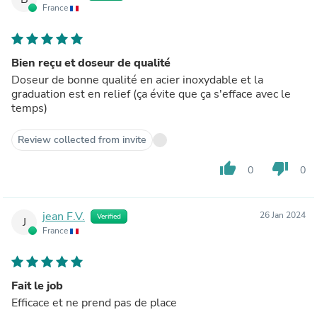
France
Bien reçu et doseur de qualité
Doseur de bonne qualité en acier inoxydable et la
graduation est en relief (ça évite que ça s'efface avec le
temps)
Review collected from invite
thumb_up
thumb_down
0
0
jean F.V.
26 Jan 2024
Verified
J
France
Fait le job
Efficace et ne prend pas de place