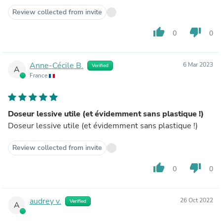
Review collected from invite
thumb_up
thumb_down
0
0
Anne-Cécile B.
6 Mar 2023
Verified
A
France
Doseur lessive utile (et évidemment sans plastique !)
Doseur lessive utile (et évidemment sans plastique !)
Review collected from invite
thumb_up
thumb_down
0
0
audrey v.
26 Oct 2022
Verified
A