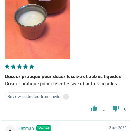
Doseur pratique pour doser lessive et autres liquides
Doseur pratique pour doser lessive et autres liquides
Review collected from invite
thumb_up
thumb_down
1
0
Batman
13 Jun 2025
Verified
B