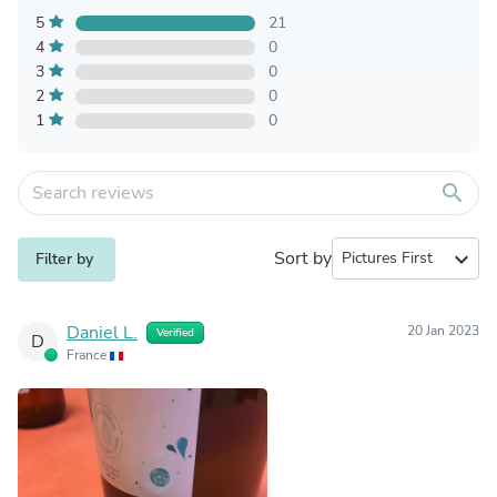
5
21
4
0
3
0
2
0
1
0
search
Sort by
expand_more
Filter by
Daniel L.
20 Jan 2023
Verified
D
France