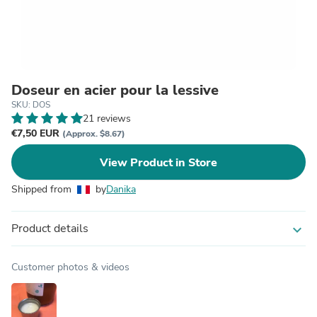
Doseur en acier pour la lessive
SKU: DOS
21 reviews
€7,50 EUR
(Approx. $8.67)
View Product in Store
Shipped from
by
Danika
Product details
expand_more
Customer photos & videos