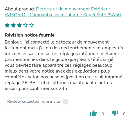
About product
Détecteur de mouvement Extérieur
WMO501 | Compatible avec l'alarme Key & Élite (SA501
& PA501Z)
Révision notice fournie
Bonjour, j'ai connecté le détecteur de mouvement
facilement mais j'ai eu des déclenchements intempestifs
lors des essais, en fait les réglages intérieurs n'étaient
pas mentionnés dans le guide que j'avais téléchargé,
vous devriez faire apparaitre ces réglages beaucoup
mieux dans votre notice avec des explications plus
complètes selon nos besoins(position du circuit imprimé,
réglage 2P, 3P ... etc) J'attends maintenant d'autres
essais pour confirmer sur 24h.
Review collected from invite
thumb_up
thumb_down
0
0