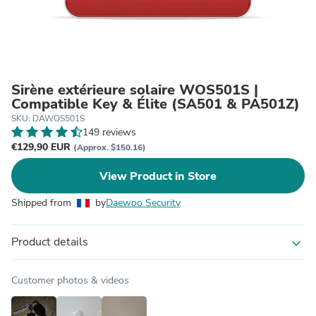
Sirène extérieure solaire WOS501S |
Compatible Key & Élite (SA501 & PA501Z)
SKU: DAWOS501S
149 reviews
€129,90 EUR
(Approx. $150.16)
View Product in Store
Shipped from
by
Daewoo Security
Product details
expand_more
Customer photos & videos