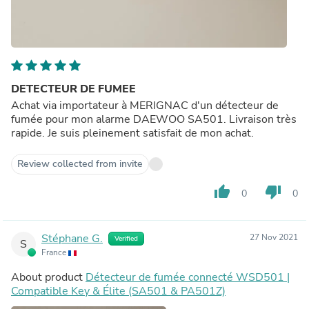
DETECTEUR DE FUMEE
Achat via importateur à MERIGNAC d'un détecteur de
fumée pour mon alarme DAEWOO SA501. Livraison très
rapide. Je suis pleinement satisfait de mon achat.
Review collected from invite
thumb_up
thumb_down
0
0
Stéphane G.
27 Nov 2021
Verified
S
France
About product
Détecteur de fumée connecté WSD501 |
Compatible Key & Élite (SA501 & PA501Z)