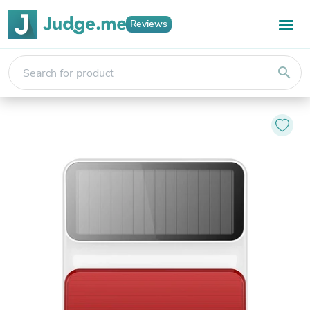
Reviews
search