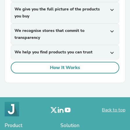
We give you the full picture of the products
expand_more
you buy
We recognise stores that commit to
expand_more
transparency
We help you find products you can trust
expand_more
How It Works
Back to top
Product
Solution