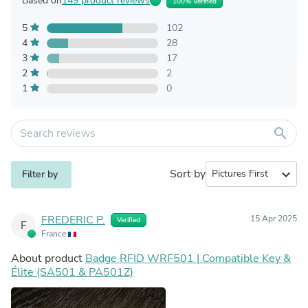
Based on
149 product reviews
100% Verified
5
102
4
28
3
17
2
2
1
0
search
Sort by
expand_more
Filter by
FREDERIC P.
15 Apr 2025
Verified
F
France
About product
Badge RFID WRF501 | Compatible Key &
Élite (SA501 & PA501Z)