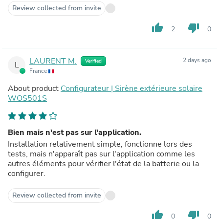
Review collected from invite
thumb_up
thumb_down
2
0
LAURENT M.
2 days ago
Verified
L
France
About product
Configurateur | Sirène extérieure solaire
WOS501S
Bien mais n'est pas sur l'application.
Installation relativement simple, fonctionne lors des
tests, mais n'apparaît pas sur l'application comme les
autres éléments pour vérifier l'état de la batterie ou la
configurer.
Review collected from invite
thumb_up
thumb_down
0
0