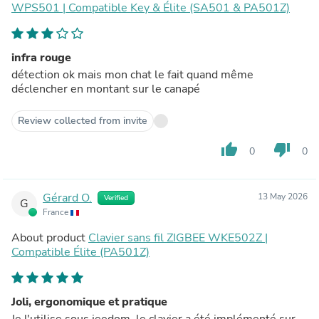
WPS501 | Compatible Key & Élite (SA501 & PA501Z)
infra rouge
détection ok mais mon chat le fait quand même
déclencher en montant sur le canapé
Review collected from invite
thumb_up
thumb_down
0
0
Gérard O.
13 May 2026
Verified
G
France
About product
Clavier sans fil ZIGBEE WKE502Z |
Compatible Élite (PA501Z)
Joli, ergonomique et pratique
Je l'utilise sous jeedom, le clavier a été implémenté sur