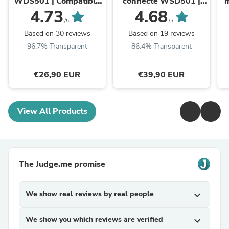
WDS501 | Compatible
connecté WSD501 |
Key (SA501)
Compatible Key & Élite
W
4.73
4.68
(SA501 & PA501Z)
K
/5
/5
Based on 30 reviews
Based on 19 reviews
96.7% Transparent
86.4% Transparent
€26,90 EUR
€39,90 EUR
View All Products
The Judge.me promise
We show real reviews by real people
expand_more
We show you which reviews are verified
expand_more