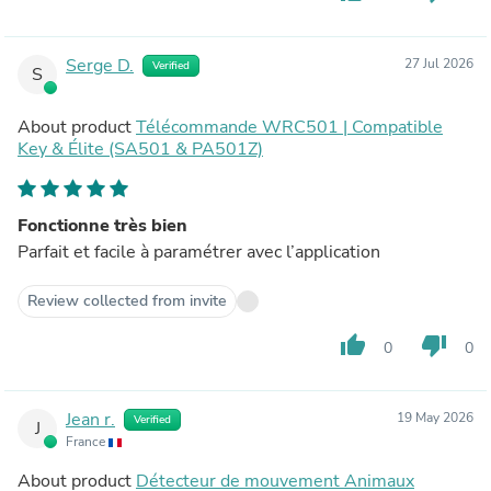
Serge D.
27 Jul 2026
Verified
S
About product
Télécommande WRC501 | Compatible
Key & Élite (SA501 & PA501Z)
Fonctionne très bien
Parfait et facile à paramétrer avec l’application
Review collected from invite
thumb_up
thumb_down
0
0
Jean r.
19 May 2026
Verified
J
France
About product
Détecteur de mouvement Animaux