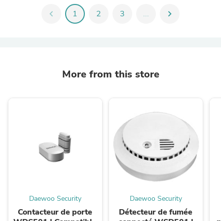
chevron_left
1
2
3
...
chevron_right
More from this store
Daewoo Security
Daewoo Security
Contacteur de porte
Détecteur de fumée