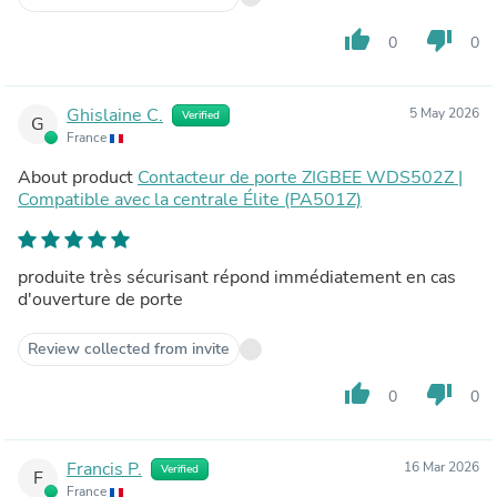
thumb_up
thumb_down
0
0
Ghislaine C.
5 May 2026
Verified
G
France
About product
Contacteur de porte ZIGBEE WDS502Z |
Compatible avec la centrale Élite (PA501Z)
produite très sécurisant répond immédiatement en cas
d'ouverture de porte
Review collected from invite
thumb_up
thumb_down
0
0
Francis P.
16 Mar 2026
Verified
F
France