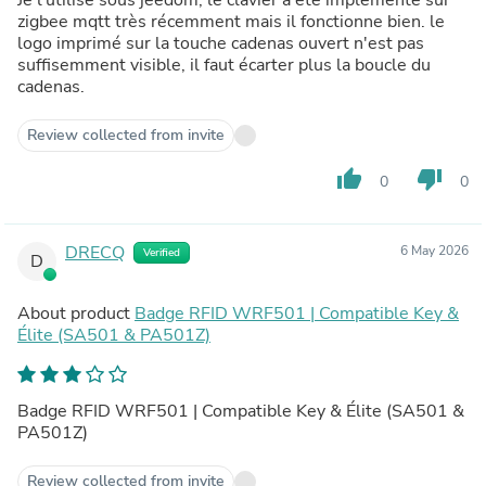
zigbee mqtt très récemment mais il fonctionne bien. le
logo imprimé sur la touche cadenas ouvert n'est pas
suffisemment visible, il faut écarter plus la boucle du
cadenas.
Review collected from invite
thumb_up
thumb_down
0
0
DRECQ
6 May 2026
Verified
D
About product
Badge RFID WRF501 | Compatible Key &
Élite (SA501 & PA501Z)
Badge RFID WRF501 | Compatible Key & Élite (SA501 &
PA501Z)
Review collected from invite