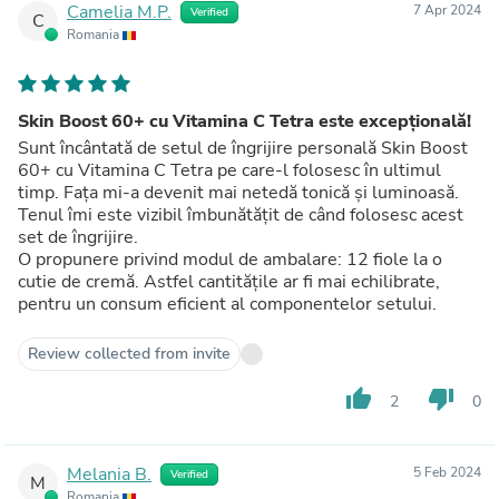
Camelia M.P.
7 Apr 2024
Verified
C
Romania
Skin Boost 60+ cu Vitamina C Tetra este excepțională!
Sunt încântată de setul de îngrijire personală Skin Boost
60+ cu Vitamina C Tetra pe care-l folosesc în ultimul
timp. Fața mi-a devenit mai netedă tonică și luminoasă.
Tenul îmi este vizibil îmbunătățit de când folosesc acest
set de îngrijire.
O propunere privind modul de ambalare: 12 fiole la o
cutie de cremă. Astfel cantitățile ar fi mai echilibrate,
pentru un consum eficient al componentelor setului.
Review collected from invite
thumb_up
thumb_down
2
0
Melania B.
5 Feb 2024
Verified
M
Romania