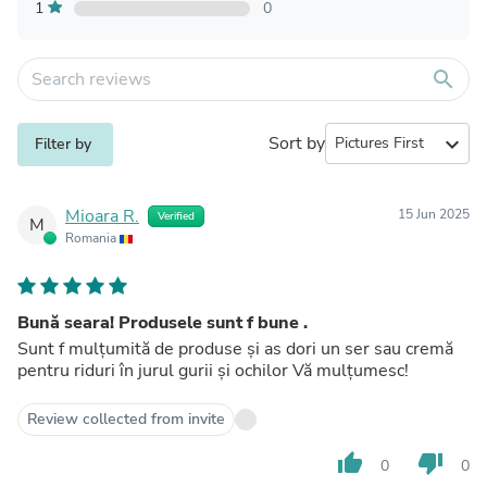
1
0
search
Sort by
expand_more
Filter by
Mioara R.
15 Jun 2025
Verified
M
Romania
Bună seara! Produsele sunt f bune .
Sunt f mulțumită de produse și as dori un ser sau cremă
pentru riduri în jurul gurii și ochilor Vă mulțumesc!
Review collected from invite
thumb_up
thumb_down
0
0