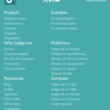
Product
Solution
Product reviews
For dropshippers
Store reviews
For starting stores
Features
For growing stores
Widgets
Integrations
Why Judge.me
Platforms
Pricing
Judge.me on Shopify
Customer support
Shopify Vs Bigcommerce
Security & compliance
Shopify Vs WooCommerce
Trust portal
Shopify Vs Squarespace
Trust manifesto
Shopify Vs Square
Shopify Vs Wix
Resources
Compare
Blog
Judge.me vs Loox
Events
Judge.me vs Yotpo
Agencies
Judge.me vs Okendo
Help center
Judge.me vs Klaviyo
API for devs
Switch provider
Changelog