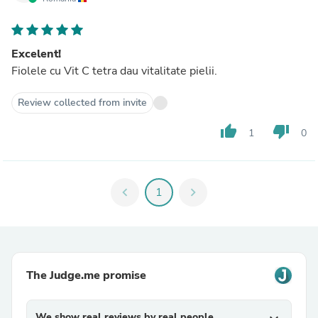
Excelent!
Fiolele cu Vit C tetra dau vitalitate pielii.
Review collected from invite
thumb_up
thumb_down
1
0
chevron_left
1
chevron_right
The Judge.me promise
We show real reviews by real people