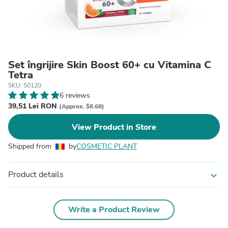
Set îngrijire Skin Boost 60+ cu Vitamina C
Tetra
SKU: S0120
6 reviews
39,51 Lei RON
(Approx. $8.68)
View Product in Store
Shipped from
by
COSMETIC PLANT
Product details
expand_more
Write a Product Review