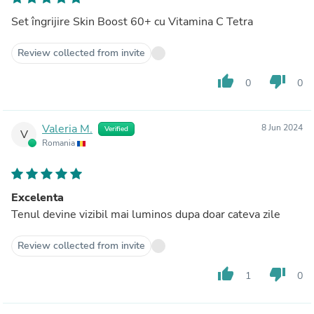
Set îngrijire Skin Boost 60+ cu Vitamina C Tetra
Review collected from invite
thumb_up
thumb_down
0
0
Valeria M.
8 Jun 2024
Verified
V
Romania
Excelenta
Tenul devine vizibil mai luminos dupa doar cateva zile
Review collected from invite
thumb_up
thumb_down
1
0