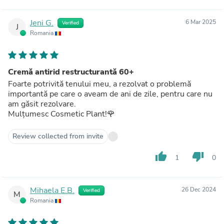
Jeni G.
6 Mar 2025
Verified
J
Romania
Cremă antirid restructurantă 60+
Foarte potrivită tenului meu, a rezolvat o problemă
importantă pe care o aveam de ani de zile, pentru care nu
am găsit rezolvare.
Mulțumesc Cosmetic Plant!🌹
Review collected from invite
thumb_up
thumb_down
1
0
Mihaela E.B.
26 Dec 2024
Verified
M
Romania