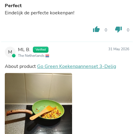
Perfect
Eindelijk de perfecte koekenpan!
thumb_up
thumb_down
0
0
ML B.
31 May 2026
Verified
M
The Netherlands
About product
Go Green Koekenpannenset 3-Delig