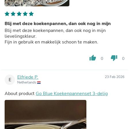
Blij met deze koekenpannen, dan ook nog in mijn
Blij met deze koekenpannen, dan ook nog in mijn
lievelingskleur.
Fijn in gebruik en makkelijk schoon te maken.
thumb_up
thumb_down
0
0
Elfriede P.
23 Feb 2026
E
Netherlands
About product
Go Blue Koekenpannenset 3-delig