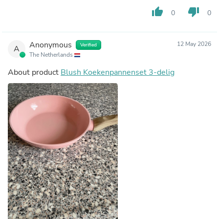
thumb_up
thumb_down
0
0
Anonymous
12 May 2026
Verified
A
The Netherlands
About product
Blush Koekenpannenset 3-delig