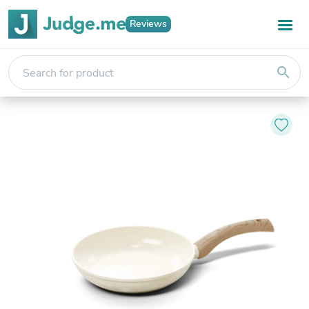
Reviews
search