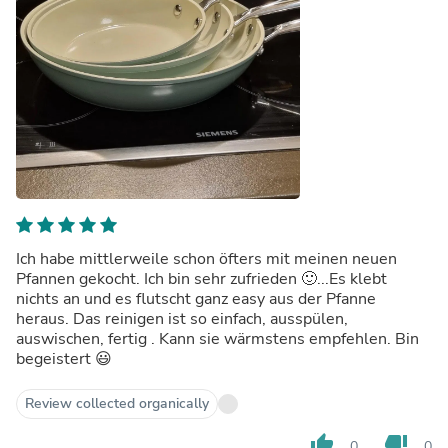
Ich habe mittlerweile schon öfters mit meinen neuen
Pfannen gekocht. Ich bin sehr zufrieden 🙂...Es klebt
nichts an und es flutscht ganz easy aus der Pfanne
heraus. Das reinigen ist so einfach, ausspülen,
auswischen, fertig . Kann sie wärmstens empfehlen. Bin
begeistert 😃
Review collected organically
thumb_up
thumb_down
0
0