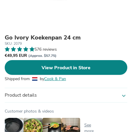
Go Ivory Koekenpan 24 cm
SKU: 2079
576 reviews
€49,95 EUR
(Approx. $57.75)
View Product in Store
Shipped from
by
Cook & Pan
Product details
expand_more
Customer photos & videos
See
more