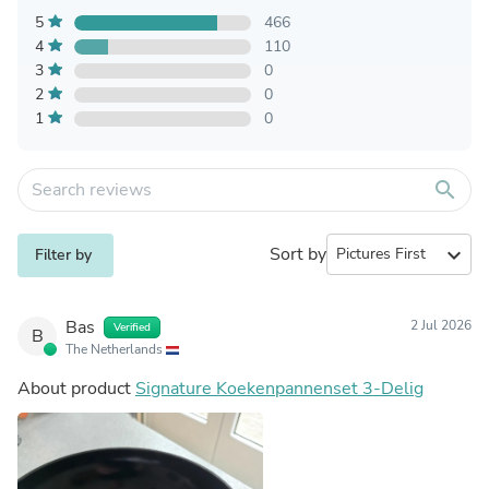
5
466
4
110
3
0
2
0
1
0
search
Sort by
expand_more
Filter by
Bas
2 Jul 2026
Verified
B
The Netherlands
About product
Signature Koekenpannenset 3-Delig