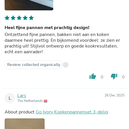
Heel fijne pannen met prachtig design!
Ontzettend fijne pannen, bakken niet aan en koken
daarmee heel prettig. En bijkomend voordeel: ze zien er
prachtig uit! Stijlvol ontwerp en goede kookresultaten,
echt een aanrader!
Review collected organically
thumb_up
thumb_down
0
0
Lars
26 Dec 2025
L
The Netherlands
About product
Go Ivory Koekenpannenset 3-delig