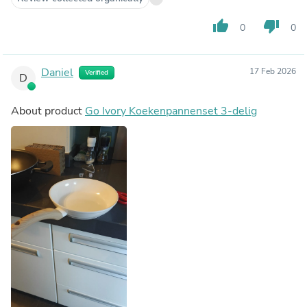
thumb_up
thumb_down
0
0
Daniel
17 Feb 2026
Verified
D
About product
Go Ivory Koekenpannenset 3-delig