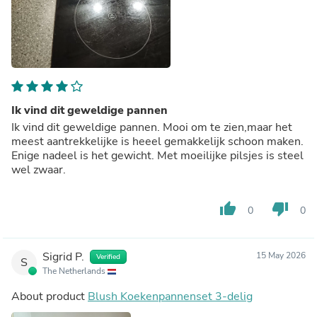
Ik vind dit geweldige pannen
Ik vind dit geweldige pannen. Mooi om te zien,maar het
meest aantrekkelijke is heeel gemakkelijk schoon maken.
Enige nadeel is het gewicht. Met moeilijke pilsjes is steel
wel zwaar.
thumb_up
thumb_down
0
0
Sigrid P.
15 May 2026
Verified
S
The Netherlands
About product
Blush Koekenpannenset 3-delig