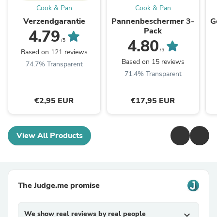
Cook & Pan
Cook & Pan
Verzendgarantie
Pannenbeschermer 3-
G
Pack
4.79
4.80
/5
/5
Based on 121 reviews
Based on 15 reviews
74.7% Transparent
71.4% Transparent
€2,95 EUR
€17,95 EUR
View All Products
The Judge.me promise
We show real reviews by real people
expand_more