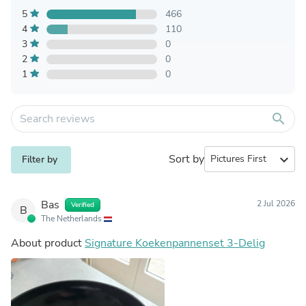
5
466
4
110
3
0
2
0
1
0
search
Sort by
expand_more
Filter by
Bas
2 Jul 2026
Verified
B
The Netherlands
About product
Signature Koekenpannenset 3-Delig