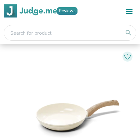
Reviews
search