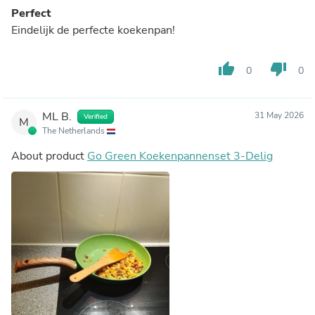
Perfect
Eindelijk de perfecte koekenpan!
thumb_up
thumb_down
0
0
ML B.
31 May 2026
Verified
M
The Netherlands
About product
Go Green Koekenpannenset 3-Delig