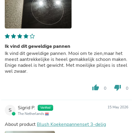
Ik vind dit geweldige pannen
Ik vind dit geweldige pannen. Mooi om te zien,maar het
meest aantrekkelijke is heeel gemakkelijk schoon maken.
Enige nadeel is het gewicht. Met moeilijke pilsjes is steel
wel zwaar.
thumb_up
thumb_down
0
0
Sigrid P.
15 May 2026
Verified
S
The Netherlands
About product
Blush Koekenpannenset 3-delig