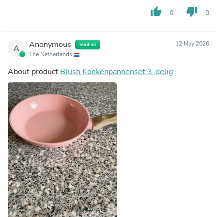
thumb_up
thumb_down
0
0
Anonymous
12 May 2026
Verified
A
The Netherlands
About product
Blush Koekenpannenset 3-delig