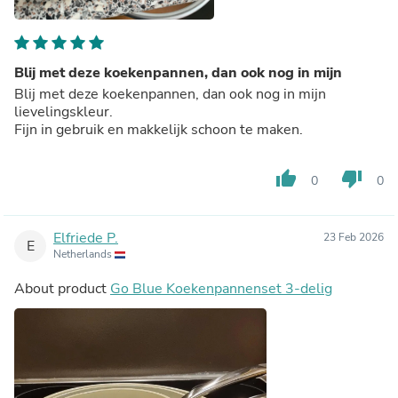
Blij met deze koekenpannen, dan ook nog in mijn
Blij met deze koekenpannen, dan ook nog in mijn
lievelingskleur.
Fijn in gebruik en makkelijk schoon te maken.
thumb_up
thumb_down
0
0
Elfriede P.
23 Feb 2026
E
Netherlands
About product
Go Blue Koekenpannenset 3-delig