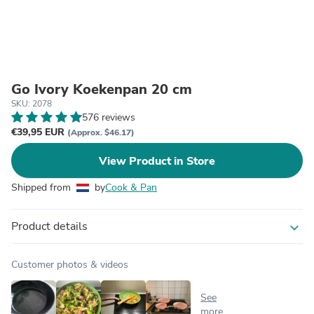
Go Ivory Koekenpan 20 cm
SKU: 2078
576 reviews
€39,95 EUR
(Approx. $46.17)
View Product in Store
Shipped from
by
Cook & Pan
Product details
expand_more
Customer photos & videos
See
more