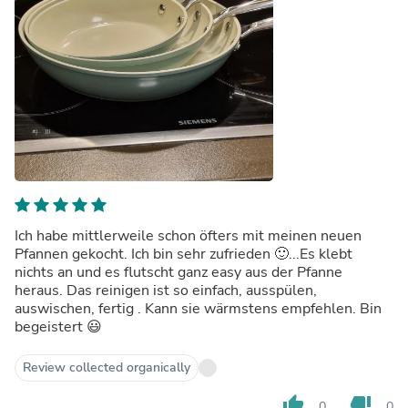
Ich habe mittlerweile schon öfters mit meinen neuen
Pfannen gekocht. Ich bin sehr zufrieden 🙂...Es klebt
nichts an und es flutscht ganz easy aus der Pfanne
heraus. Das reinigen ist so einfach, ausspülen,
auswischen, fertig . Kann sie wärmstens empfehlen. Bin
begeistert 😃
Review collected organically
thumb_up
thumb_down
0
0