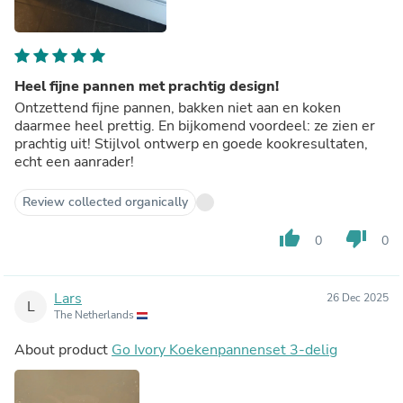
Heel fijne pannen met prachtig design!
Ontzettend fijne pannen, bakken niet aan en koken
daarmee heel prettig. En bijkomend voordeel: ze zien er
prachtig uit! Stijlvol ontwerp en goede kookresultaten,
echt een aanrader!
Review collected organically
thumb_up
thumb_down
0
0
Lars
26 Dec 2025
L
The Netherlands
About product
Go Ivory Koekenpannenset 3-delig