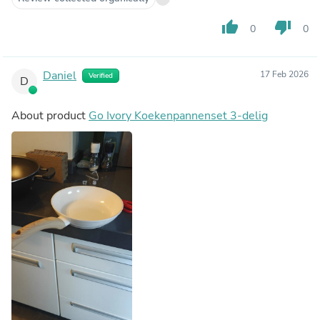
thumb_up
thumb_down
0
0
Daniel
17 Feb 2026
Verified
D
About product
Go Ivory Koekenpannenset 3-delig