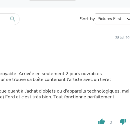
Furniture Sets
Bathroom Furniture Sets
Bean Bag Chairs
Beds & Accessories
search
Sort by
expand_
Bedroom Furniture Sets
Beds & Bed Frames
Toilet Brushes & Holders
28 Jul 2
Skirts
Sleepwear & Loungewear
Biometric Monitor Accessories
Biometric Monitors
Toilet Paper Holders
Towel Racks & Holders
croyable. Arrivée en seulement 2 jours ouvrables.
Animals & Pet Supplies
ieur se trouve sa boîte contenant l'article avec un livret
Pet Supplies
Fish Supplies
ue quant à l'achat d'objets ou d'appareils technologiques, mai
Suits
e) Ford et c'est très bien. Tout fonctionne parfaitement.
Shelving
Bookcases & Standing Shelves
Pants
Shirts & Tops
thumb_up
thumb_down
Swimwear
0
Dresses