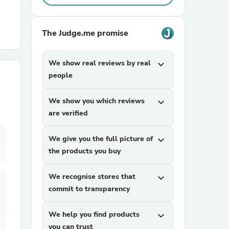
r Chairs
The Judge.me promise
We show real reviews by real
expand_more
people
We show you which reviews
expand_more
are verified
es
We give you the full picture of
expand_more
the products you buy
ing
We recognise stores that
expand_more
commit to transparency
We help you find products
expand_more
you can trust