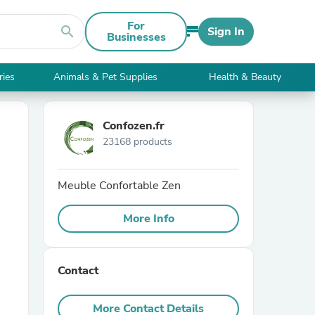
For
search
Sign In
Businesses
ries
Animals & Pet Supplies
Health & Beauty
Confozen.fr
23168 products
Meuble Confortable Zen
More Info
Contact
More Contact Details