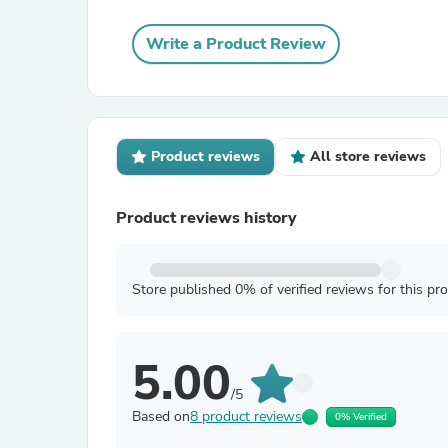
Write a Product Review
Product reviews
All store reviews
Product reviews history
Store published 0% of verified reviews for this pr
5.00
/5
Based on
8 product reviews
0% Verified