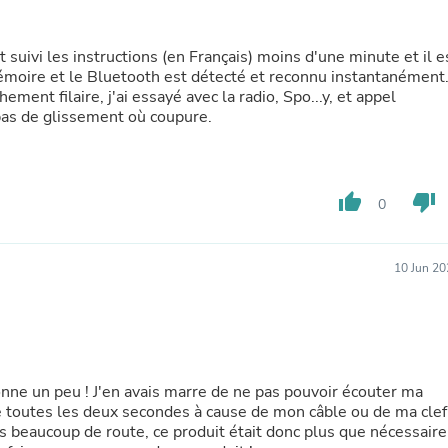
Laptops
Household Appliance Accessor
Air Conditioner Accessories
et suivi les instructions (en Français) moins d'une minute et il e
Air Purifier Accessories
mémoire et le Bluetooth est détecté et reconnu instantanément
Pet Grooming Supplies
ement filaire, j'ai essayé avec la radio, Spo...y, et appel
Living Room Furniture Sets
 pas de glissement où coupure.
Fan Accessories
Massage & Relaxation
Neckties
Mattresses
thumb_up
thumb_down
0
Memory
Laundry Appliance Accessories
Mobility & Accessibility
Patio Heater Accessories
10 Jun 20
Vacuum Accessories
Household Appliances
Climate Control Appliances
Pinback Buttons
Sunglasses
Nightstands
nne un peu ! J'en avais marre de ne pas pouvoir écouter ma
Floor & Steam Cleaners
 toutes les deux secondes à cause de mon câble ou de ma clef
Office Chairs
fais beaucoup de route, ce produit était donc plus que nécessaire