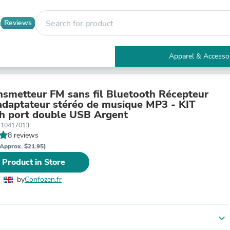
Reviews
Apparel & Accesso
Electronics
Furniture
Tables
smetteur FM sans fil Bluetooth Récepteur
Accent Tables
 adaptateur stéréo de musique MP3 - KIT
Apparel & Accessories
h port double USB Argent
Clothing
110417013
Activewear
8 reviews
Health & Beauty
Approx. $21.95)
Health Care
 Product in Store
Electronics Accessories
Home & Garden
by
Confozen.fr
Bathroom Accessories
Bath Mats & Rugs
Bath Pillows
Baby & Toddler Clothing
expand_more
Communications