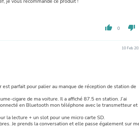
Oral Care
ref, je vous recommande ce produit !
Outdoor Furniture
Outdoor Furniture Sets
Laundry Appliances
Outdoor Seating
thumb_up
thumb_down
0
Outdoor Tables
Costumes & Accessories
Costume Accessories
10 Feb 20
Vacuums
Personal Lubricants
Reptile & Amphibian Supplies
Small Animal Supplies
Live Animals
Pet Bed Accessories
ur est parfait pour palier au manque de réception de station de
Pet Bowls, Feeders & Waterer
Pet Carriers & Crates
ume-cigare de ma voiture. Il a affiché 87.5 en station. J’ai
Pet Collars & Harnesses
 connecté en Bluetooth mon téléphone avec le transmetteur et
Pet Id Tags
Pet Leashes
our la lecture + un slot pour une micro carte SD.
Pet Strollers
 libres. Je prends la conversation et elle passe également sur m
Pet Vitamins & Supplements
Water Heaters
Household Supplies