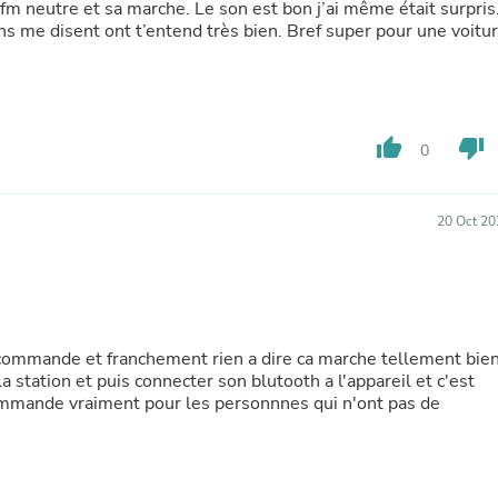
Hair Accessories
 fm neutre et sa marche. Le son est bon j’ai même était surpris
Baskets
ens me disent ont t’entend très bien. Bref super pour une voitu
Scarves & Shawls
Deodorant & Anti Perspirant
Office Furniture
Desks
Desktop Computers
thumb_up
thumb_down
0
Dj & Specialty Audio
Cat Supplies
Chair & Sofa Cushions
20 Oct 20
Clocks
Dressers
Ear Care
Face Masks
Electronics Films & Shields
Door Mats
je commande et franchement rien a dire ca marche tellement bie
Figurines
 la station et puis connecter son blutooth a l'appareil et c'est
Flags & Windsocks
ecommande vraiment pour les personnnes qui n'ont pas de
Home Decor Decals
Home Fragrance Accessories
Home Fragrances
First Aid
Dog Supplies