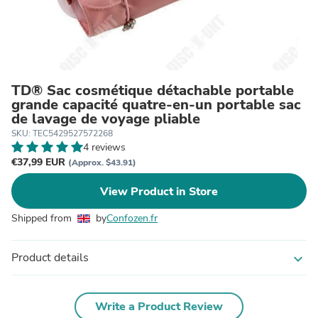
TD® Sac cosmétique détachable portable
grande capacité quatre-en-un portable sac
de lavage de voyage pliable
SKU: TEC5429527572268
4 reviews
€37,99 EUR
(Approx. $43.91)
View Product in Store
Shipped from
by
Confozen.fr
Product details
expand_more
Write a Product Review