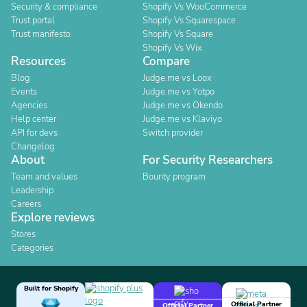
Security & compliance
Shopify Vs WooCommerce
Trust portal
Shopify Vs Squarespace
Trust manifesto
Shopify Vs Square
Shopify Vs Wix
Resources
Compare
Blog
Judge.me vs Loox
Events
Judge.me vs Yotpo
Agencies
Judge.me vs Okendo
Help center
Judge.me vs Klaviyo
API for devs
Switch provider
Changelog
About
For Security Researchers
Team and values
Bounty program
Leadership
Careers
Explore reviews
Stores
Categories
Built for Shopify
Official Partner
Official Partner