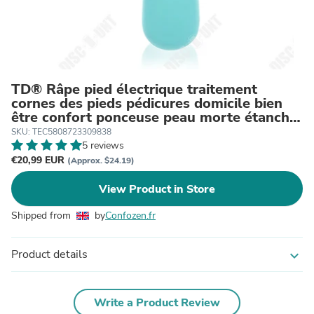
TD® Râpe pied électrique traitement
cornes des pieds pédicures domicile bien
être confort ponceuse peau morte étanche
haute vitesse
SKU: TEC5808723309838
5 reviews
€20,99 EUR
(Approx. $24.19)
View Product in Store
Shipped from
by
Confozen.fr
Product details
expand_more
Write a Product Review