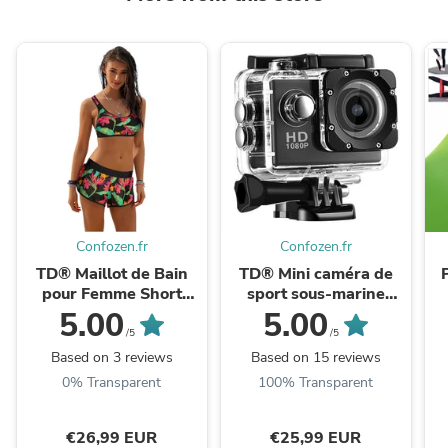
Confozen.fr
Confozen.fr
TD® Maillot de Bain
TD® Mini caméra de
pour Femme Short
sport sous-marine
Caleçon Bikini Sèche
sports de plein air
5.00
5.00
Rapide Imprimé Floral
plongée à dégagement
/5
/5
Plage Sport Natation ...
rapide montée sur ...
Based on 3 reviews
Based on 15 reviews
0% Transparent
100% Transparent
€26,99 EUR
€25,99 EUR