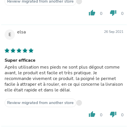
Review migrated from another store
thumb_up
thumb_down
0
0
elsa
26 Sep 2021
E
Super efficace
Après utilisation mes pieds ne sont plus dégout comme
avant, le produit est facile et très pratique. Je
recommande vivement ce produit. la poigné le permet
facile à attraper et à rouler, en ce qui concerne la livraison
elle était rapide et dans le délai.
Review migrated from another store
thumb_up
thumb_down
0
0