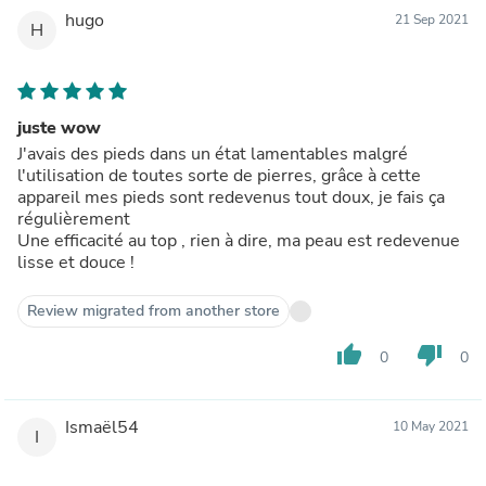
hugo
21 Sep 2021
H
juste wow
J'avais des pieds dans un état lamentables malgré
l'utilisation de toutes sorte de pierres, grâce à cette
appareil mes pieds sont redevenus tout doux, je fais ça
régulièrement
Une efficacité au top , rien à dire, ma peau est redevenue
lisse et douce !
Review migrated from another store
thumb_up
thumb_down
0
0
Ismaël54
10 May 2021
I