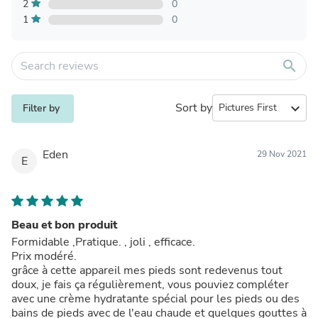
2
0
1
0
search
Sort by
expand_more
Filter by
Eden
29 Nov 2021
E
Beau et bon produit
Formidable ,Pratique. , joli , efficace.
Prix modéré.
grâce à cette appareil mes pieds sont redevenus tout
doux, je fais ça régulièrement, vous pouviez compléter
avec une crème hydratante spécial pour les pieds ou des
bains de pieds avec de l'eau chaude et quelques gouttes à