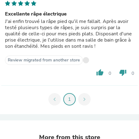
Excellente râpe électrique
J'ai enfin trouvé la râpe pied qu'il me fallait. Après avoir
testé plusieurs types de râpes, je suis surpris par la
qualité de celle-ci pour mes pieds plats. Disposant d'une
prise électrique, je l'utilise dans ma salle de bain grâce à
son étanchéité. Mes pieds en sont ravis !
Review migrated from another store
thumb_up
thumb_down
0
0
chevron_left
1
chevron_right
More from this store