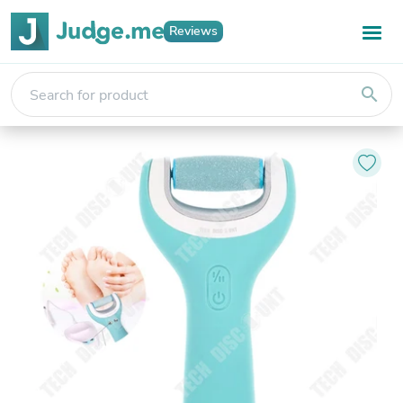
Reviews
search