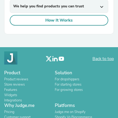
We help you find products you can trust
expand_more
How It Works
Back to top
Product
Solution
Product reviews
For dropshippers
Store reviews
For starting stores
Features
For growing stores
Widgets
Integrations
Why Judge.me
Platforms
Pricing
Judge.me on Shopify
Customer support
Shopify Vs Bigcommerce