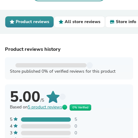
Product reviews
All store reviews
Store info
Product reviews history
Store published 0% of verified reviews for this product
5.00
/5
Based on
5 product reviews
0% Verified
5
5
4
0
3
0