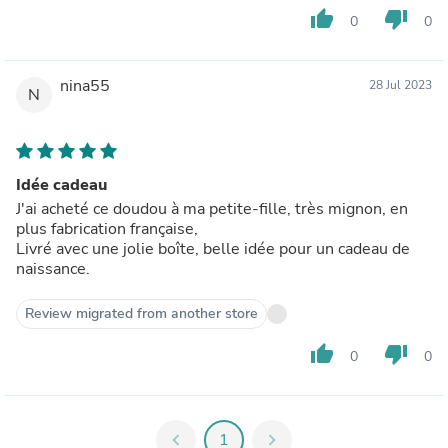
thumb_up
thumb_down
0
0
nina55
28 Jul 2023
N
Idée cadeau
J'ai acheté ce doudou à ma petite-fille, très mignon, en
plus fabrication française,
Livré avec une jolie boîte, belle idée pour un cadeau de
naissance.
Review migrated from another store
thumb_up
thumb_down
0
0
chevron_left
1
chevron_right