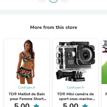
More from this store
Confozen.fr
Confozen.fr
TD® Maillot de Bain
TD® Mini caméra de
pour Femme Short
sport sous-marine
Caleçon Bikini Sèche
sports de plein air
5.00
5.00