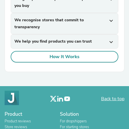
you buy
We recognise stores that commit to
expand_more
transparency
We help you find products you can trust
expand_more
How It Works
Back to top
Product
Solution
Product reviews
For dropshippers
Store reviews
For starting stores