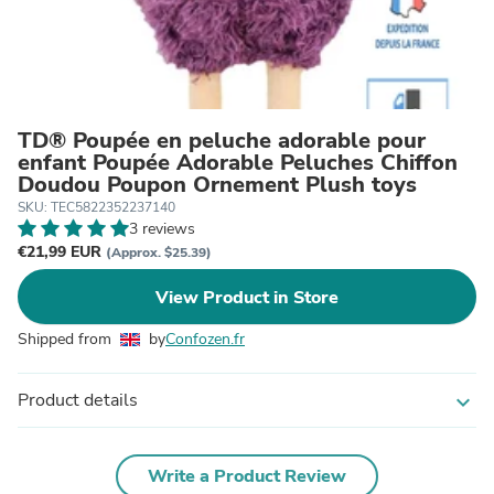
TD® Poupée en peluche adorable pour
enfant Poupée Adorable Peluches Chiffon
Doudou Poupon Ornement Plush toys
SKU: TEC5822352237140
3 reviews
€21,99 EUR
(Approx. $25.39)
View Product in Store
Shipped from
by
Confozen.fr
Product details
expand_more
Write a Product Review