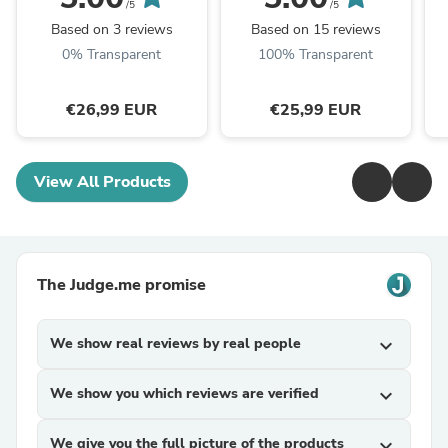
Rapide Imprimé Floral
plongée à dégagement
/5
/5
Plage Sport Natation ...
rapide montée sur ...
Based on 3 reviews
Based on 15 reviews
0% Transparent
100% Transparent
€26,99 EUR
€25,99 EUR
View All Products
The Judge.me promise
We show real reviews by real people
expand_more
We show you which reviews are verified
expand_more
We give you the full picture of the products
expand_more