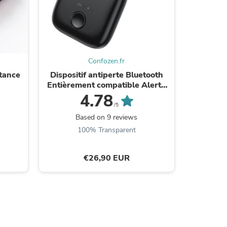
ies
Confozen.fr
stance
Dispositif antiperte Bluetooth
TD® Déco
Entièrement compatible Alerte
de L
de déconnexion Appel de
Anniver
4.78
l'appareil d'une seule touche
Fête d
/5
Be the
Based on 9 reviews
100% Transparent
€26,90 EUR