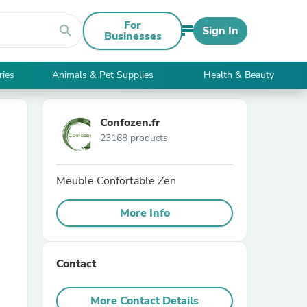
For
search
Sign In
Businesses
ries
Animals & Pet Supplies
Health & Beauty
Confozen.fr
23168 products
Meuble Confortable Zen
More Info
Contact
More Contact Details