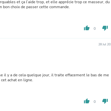
Hair Accessories
quables et ça l’aide trop, et elle apprécie trop ce masseur, du
Baskets
t un bon choix de passer cette commande.
Scarves & Shawls
Deodorant & Anti Perspirant
Office Furniture
Desks
thumb_up
thumb_down
0
Desktop Computers
Dj & Specialty Audio
Cat Supplies
28 Jul 2
Chair & Sofa Cushions
Clocks
Dressers
Ear Care
Face Masks
Electronics Films & Shields
se il y a de cela quelque jour, il traite effacement le bas de me
Door Mats
 cet achat en ligne.
Figurines
Flags & Windsocks
Home Decor Decals
Home Fragrance Accessories
Home Fragrances
thumb_up
thumb_down
0
First Aid
Dog Supplies