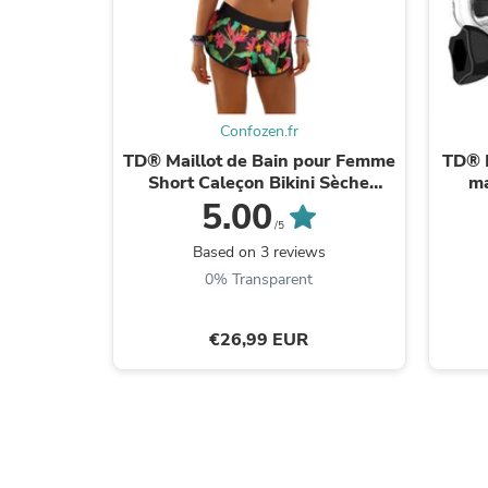
Confozen.fr
TD® Maillot de Bain pour Femme
TD® M
Short Caleçon Bikini Sèche
ma
Rapide Imprimé Floral Plage
plon
5.00
Sport Natation ...
/5
Based on 3 reviews
0% Transparent
€26,99 EUR