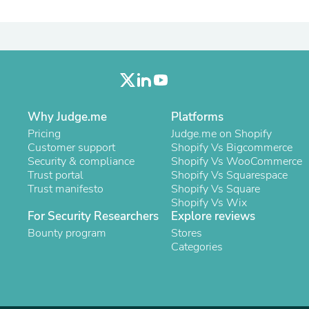
Oral Care
Outdoor Furniture
Outdoor Furniture Sets
Laundry Appliances
Outdoor Seating
Outdoor Tables
Costumes & Accessories
Costume Accessories
Vacuums
Why Judge.me
Platforms
Personal Lubricants
Pricing
Judge.me on Shopify
Reptile & Amphibian Supplies
Customer support
Shopify Vs Bigcommerce
Small Animal Supplies
Security & compliance
Shopify Vs WooCommerce
Live Animals
Trust portal
Shopify Vs Squarespace
Pet Bed Accessories
Trust manifesto
Shopify Vs Square
Pet Bowls, Feeders & Waterer
Shopify Vs Wix
Pet Carriers & Crates
For Security Researchers
Explore reviews
Pet Collars & Harnesses
Bounty program
Stores
Pet Id Tags
Categories
Pet Leashes
Pet Strollers
Pet Vitamins & Supplements
Water Heaters
Household Supplies