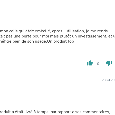
Buffets & Sideboards
Outfit Sets
Shorts
Cable Management
Cables
Bird Supplies
mon colis qui était emballé, apres l’utilisation, je me rends
Chaises
tait pas une perte pour moi mais plutôt un investissement, et l
Skorts
bénéficie bien de son usage.Un produit top
Clothing Accessories
Baby & Toddler Clothing Acces
Decor
Artificial Flora
thumb_up
thumb_down
0
Artwork
Bandanas & Headties
Computer Accessories
Computer Components
28 Jul 2
Video
Computer Monitors
Computer Servers
Cosmetics
Belts
Headwear
oduit a était livré à temps, par rapport à ses commentaires,