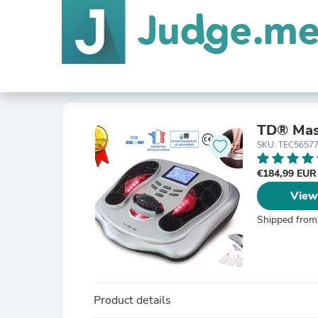
TD® Mass
SKU: TEC5657
€184,99 EU
View
Shipped from
Product details