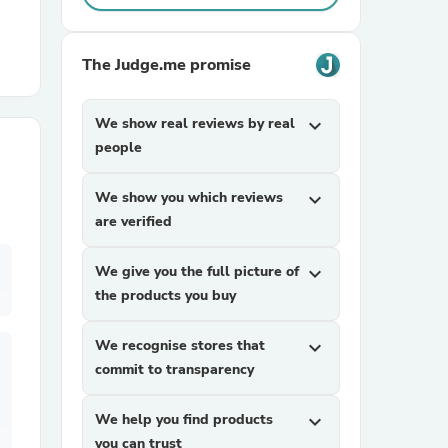
r Chairs
The Judge.me promise
We show real reviews by real
expand_more
people
We show you which reviews
expand_more
are verified
es
We give you the full picture of
expand_more
the products you buy
ing
We recognise stores that
expand_more
commit to transparency
We help you find products
expand_more
you can trust