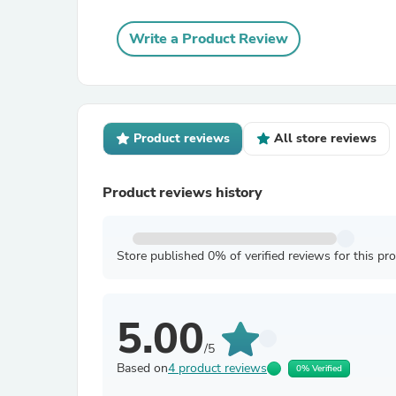
Write a Product Review
Product reviews
All store reviews
Product reviews history
Store published 0% of verified reviews for this pr
5.00
/5
Based on
4 product reviews
0% Verified