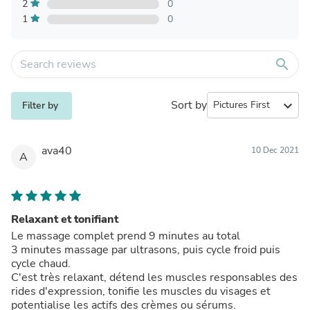
2
0
1
0
search
Sort by
expand_more
Filter by
ava40
10 Dec 2021
A
Relaxant et tonifiant
Le massage complet prend 9 minutes au total
3 minutes massage par ultrasons, puis cycle froid puis
cycle chaud.
C'est très relaxant, détend les muscles responsables des
rides d'expression, tonifie les muscles du visages et
potentialise les actifs des crèmes ou sérums.