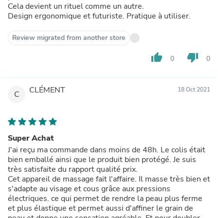
Cela devient un rituel comme un autre.
Design ergonomique et futuriste. Pratique à utiliser.
Review migrated from another store
thumb_up
thumb_down
0
0
CLÉMENT
18 Oct 2021
C
Super Achat
J'ai reçu ma commande dans moins de 48h. Le colis était
bien emballé ainsi que le produit bien protégé. Je suis
très satisfaite du rapport qualité prix.
Cet appareil de massage fait l'affaire. Il masse très bien et
s'adapte au visage et cous grâce aux pressions
électriques. ce qui permet de rendre la peau plus ferme
et plus élastique et permet aussi d'affiner le grain de
peau et donne une sensation agréable. Et pour doubler