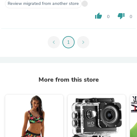
Review migrated from another store
thumb_up
thumb_down
0
0
chevron_left
1
chevron_right
More from this store