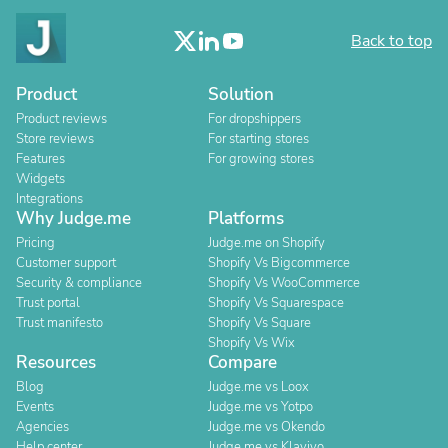
Back to top
Product
Solution
Product reviews
For dropshippers
Store reviews
For starting stores
Features
For growing stores
Widgets
Integrations
Why Judge.me
Platforms
Pricing
Judge.me on Shopify
Customer support
Shopify Vs Bigcommerce
Security & compliance
Shopify Vs WooCommerce
Trust portal
Shopify Vs Squarespace
Trust manifesto
Shopify Vs Square
Shopify Vs Wix
Resources
Compare
Blog
Judge.me vs Loox
Events
Judge.me vs Yotpo
Agencies
Judge.me vs Okendo
Help center
Judge.me vs Klaviyo