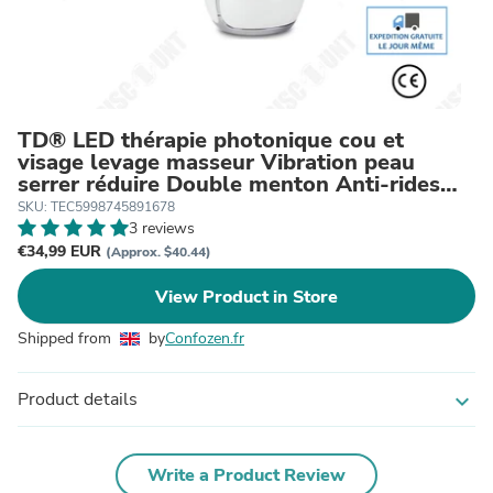
TD® LED thérapie photonique cou et
visage levage masseur Vibration peau
serrer réduire Double menton Anti-rides
retirer le dispositi
SKU: TEC5998745891678
3 reviews
€34,99 EUR
(Approx. $40.44)
View Product in Store
Shipped from
by
Confozen.fr
Product details
expand_more
Write a Product Review