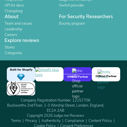
API for devs
Switch provider
Changelog
About
For Security Researchers
Team and values
Bounty program
Leadership
Careers
Explore reviews
Stores
Categories
Built for Shopify
Official Partner
Official Partner
Company Registration Number: 12157706
Buckworths 2nd Floor, 1-3 Worship Street, London, England,
EC2A 2AB
Copyright 2026 Judge.me Reviews
Terms
Privacy
Authenticity
Compliance
Content Policy
Cookie Policy
Consent Preferences