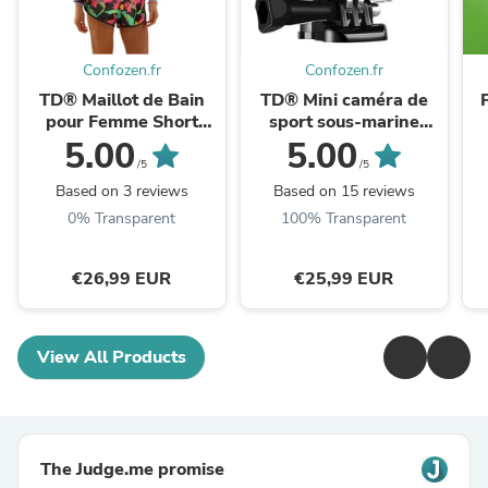
Confozen.fr
Confozen.fr
TD® Maillot de Bain
TD® Mini caméra de
pour Femme Short
sport sous-marine
Caleçon Bikini Sèche
sports de plein air
5.00
5.00
Rapide Imprimé Floral
plongée à dégagement
/5
/5
Plage Sport Natation ...
rapide montée sur ...
Based on 3 reviews
Based on 15 reviews
0% Transparent
100% Transparent
€26,99 EUR
€25,99 EUR
View All Products
The Judge.me promise