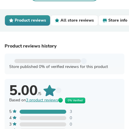
Product reviews
All store reviews
Store info
Product reviews history
Store published 0% of verified reviews for this product
5.00
/5
Based on
3 product reviews
0% Verified
5
3
4
0
3
0