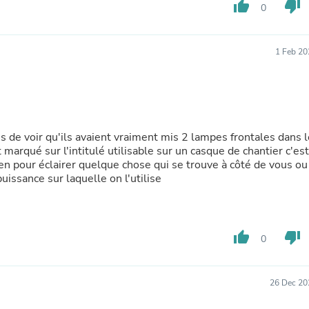
Oral Care
thumb_up
thumb_down
0
Outdoor Furniture
Outdoor Furniture Sets
Laundry Appliances
1 Feb 20
Outdoor Seating
Outdoor Tables
Costumes & Accessories
Costume Accessories
Vacuums
Personal Lubricants
is de voir qu'ils avaient vraiment mis 2 lampes frontales dans l
Reptile & Amphibian Supplies
qué sur l'intitulé utilisable sur un casque de chantier c'est
Small Animal Supplies
bien pour éclairer quelque chose qui se trouve à côté de vous ou
Live Animals
uissance sur laquelle on l'utilise
Pet Bed Accessories
Pet Bowls, Feeders & Waterer
Pet Carriers & Crates
Pet Collars & Harnesses
Pet Id Tags
thumb_up
thumb_down
0
Pet Leashes
Pet Strollers
Pet Vitamins & Supplements
26 Dec 20
Water Heaters
Household Supplies