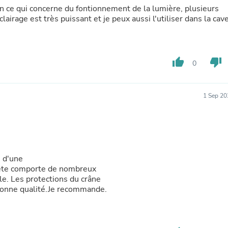
Laptops
En ce qui concerne du fontionnement de la lumière, plusieurs
Household Appliance Accessor
clairage est très puissant et je peux aussi l'utiliser dans la cave
Air Conditioner Accessories
Air Purifier Accessories
Pet Grooming Supplies
Living Room Furniture Sets
thumb_up
thumb_down
0
Fan Accessories
Massage & Relaxation
Neckties
Mattresses
1 Sep 20
Memory
Laundry Appliance Accessories
Mobility & Accessibility
Patio Heater Accessories
Vacuum Accessories
Household Appliances
e d'une
Climate Control Appliances
 tête comporte de nombreux
Pinback Buttons
le. Les protections du crâne
Sunglasses
e bonne qualité.Je recommande.
Nightstands
Floor & Steam Cleaners
Office Chairs