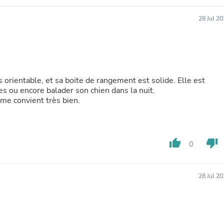
Buffets & Sideboards
Outfit Sets
28 Jul 2
Shorts
Cable Management
Cables
Bird Supplies
Chaises
Skorts
s orientable, et sa boite de rangement est solide. Elle est
Clothing Accessories
es ou encore balader son chien dans la nuit.
Baby & Toddler Clothing Acces
a me convient très bien.
Decor
Artificial Flora
Artwork
Bandanas & Headties
thumb_up
thumb_down
0
Computer Accessories
Computer Components
Video
Computer Monitors
28 Jul 2
Computer Servers
Cosmetics
Belts
Headwear