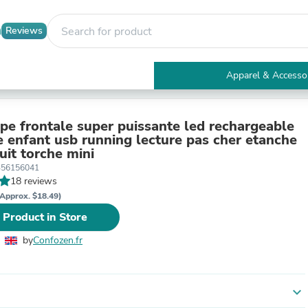
Reviews
Apparel & Accesso
Electronics
Furniture
Tables
e frontale super puissante led rechargeable
Accent Tables
e enfant usb running lecture pas cher etanche
Apparel & Accessories
nuit torche mini
Clothing
356156041
Activewear
18 reviews
Health & Beauty
Approx. $18.49)
Health Care
 Product in Store
Electronics Accessories
Home & Garden
by
Confozen.fr
Bathroom Accessories
Bath Mats & Rugs
Bath Pillows
Baby & Toddler Clothing
expand_more
Communications