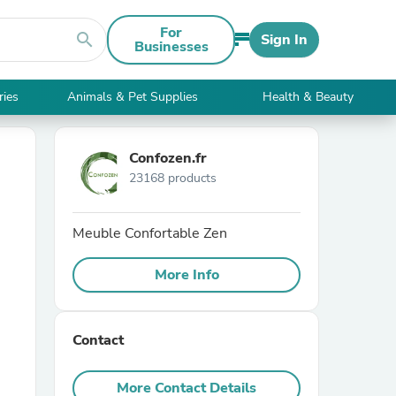
For
search
Sign In
Businesses
ries
Animals & Pet Supplies
Health & Beauty
Confozen.fr
23168 products
Meuble Confortable Zen
More Info
Contact
More Contact Details