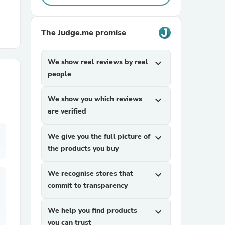
r Chairs
The Judge.me promise
We show real reviews by real
expand_more
people
We show you which reviews
expand_more
are verified
es
We give you the full picture of
expand_more
the products you buy
ing
We recognise stores that
expand_more
commit to transparency
We help you find products
expand_more
you can trust