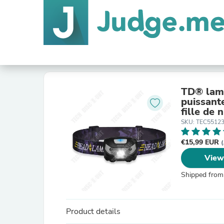
TD® lamp
puissant
fille de 
SKU: TEC5512
€15,99 EUR
(
View
Shipped from
Product details