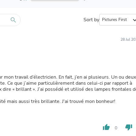
Furniture Sets
Bathroom Furniture Sets
Bean Bag Chairs
Beds & Accessories
search
Sort by
expand_
Bedroom Furniture Sets
Beds & Bed Frames
Toilet Brushes & Holders
28 Jul 2
Skirts
Sleepwear & Loungewear
Biometric Monitor Accessories
Biometric Monitors
Toilet Paper Holders
Towel Racks & Holders
mon travail d’électricien. En fait, j’en ai plusieurs. Un ou deux
Animals & Pet Supplies
te. Ce que j’aime particulièrement dans celui-ci par rapport à
Pet Supplies
x dire « brillant ». J’ai possédé et utilisé des lampes frontales 
Fish Supplies
Suits
té mais aussi très brillante. J'ai trouvé mon bonheur!
Shelving
Bookcases & Standing Shelves
Pants
Shirts & Tops
thumb_up
thumb_down
Swimwear
0
Dresses