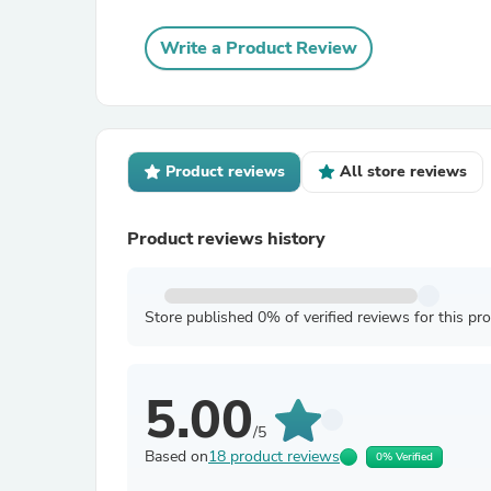
Write a Product Review
Product reviews
All store reviews
Product reviews history
Store published 0% of verified reviews for this pr
5.00
/5
Based on
18 product reviews
0% Verified