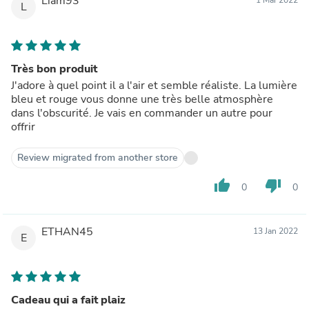
Liam93
L
Très bon produit
J'adore à quel point il a l'air et semble réaliste. La lumière
bleu et rouge vous donne une très belle atmosphère
dans l'obscurité. Je vais en commander un autre pour
offrir
Review migrated from another store
thumb_up
thumb_down
0
0
ETHAN45
13 Jan 2022
E
Cadeau qui a fait plaiz