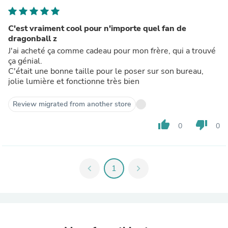
C'est vraiment cool pour n'importe quel fan de
dragonball z
J'ai acheté ça comme cadeau pour mon frère, qui a trouvé
ça génial.
C'était une bonne taille pour le poser sur son bureau,
jolie lumière et fonctionne très bien
Review migrated from another store
thumb_up
thumb_down
0
0
chevron_left
1
chevron_right