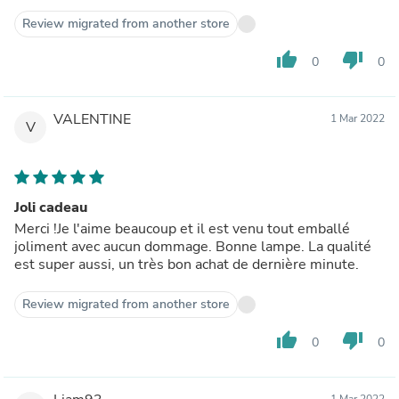
Review migrated from another store
thumb_up
thumb_down
0
0
VALENTINE
1 Mar 2022
V
Joli cadeau
Merci !Je l'aime beaucoup et il est venu tout emballé
joliment avec aucun dommage. Bonne lampe. La qualité
est super aussi, un très bon achat de dernière minute.
Review migrated from another store
thumb_up
thumb_down
0
0
1 Mar 2022