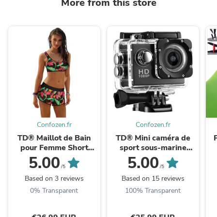
More from this store
Confozen.fr
Confozen.fr
TD® Maillot de Bain
TD® Mini caméra de
pour Femme Short
sport sous-marine
Caleçon Bikini Sèche
sports de plein air
5.00
5.00
Rapide Imprimé Floral
plongée à dégagement
/5
/5
Plage Sport Natation ...
rapide montée sur ...
Based on 3 reviews
Based on 15 reviews
0% Transparent
100% Transparent