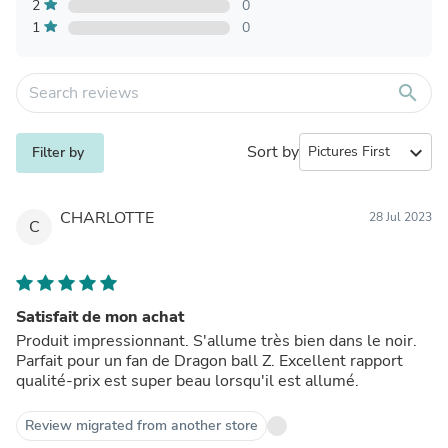
2
0
1
0
search
Sort by
expand_more
Filter by
CHARLOTTE
28 Jul 2023
C
Satisfait de mon achat
Produit impressionnant. S'allume très bien dans le noir.
Parfait pour un fan de Dragon ball Z. Excellent rapport
qualité-prix est super beau lorsqu'il est allumé.
Review migrated from another store