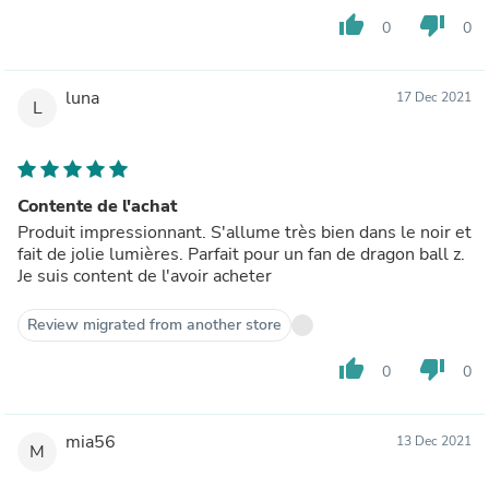
thumb_up
thumb_down
0
0
luna
17 Dec 2021
L
Contente de l'achat
Produit impressionnant. S'allume très bien dans le noir et
fait de jolie lumières. Parfait pour un fan de dragon ball z.
Je suis content de l'avoir acheter
Review migrated from another store
thumb_up
thumb_down
0
0
mia56
13 Dec 2021
M