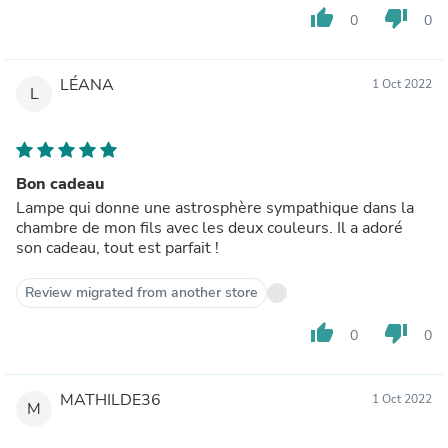
thumb_up
thumb_down
0
0
LÉANA
1 Oct 2022
L
Bon cadeau
Lampe qui donne une astrosphère sympathique dans la
chambre de mon fils avec les deux couleurs. Il a adoré
son cadeau, tout est parfait !
Review migrated from another store
thumb_up
thumb_down
0
0
MATHILDE36
1 Oct 2022
M