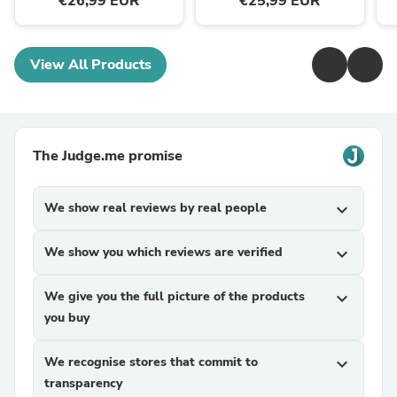
€26,99 EUR
€25,99 EUR
View All Products
The Judge.me promise
We show real reviews by real people
expand_more
We show you which reviews are verified
expand_more
We give you the full picture of the products
expand_more
you buy
We recognise stores that commit to
expand_more
transparency