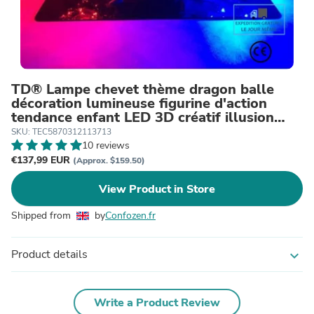
TD® Lampe chevet thème dragon balle
décoration lumineuse figurine d'action
tendance enfant LED 3D créatif illusion
optique Force bom
SKU: TEC5870312113713
10 reviews
€137,99 EUR
(Approx. $159.50)
View Product in Store
Shipped from
by
Confozen.fr
Product details
expand_more
Write a Product Review