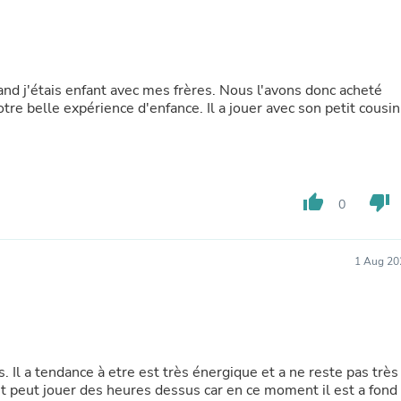
Buffets & Sideboards
Outfit Sets
Shorts
Cable Management
Cables
and j'étais enfant avec mes frères. Nous l'avons donc acheté
Bird Supplies
notre belle expérience d'enfance. Il a jouer avec son petit cousin
Chaises
Skorts
Clothing Accessories
Baby & Toddler Clothing Acces
Decor
thumb_up
thumb_down
0
Artificial Flora
Artwork
Bandanas & Headties
Computer Accessories
1 Aug 20
Computer Components
Video
Computer Monitors
Computer Servers
Cosmetics
Belts
ls. Il a tendance à etre est très énergique et a ne reste pas très
Headwear
et peut jouer des heures dessus car en ce moment il est a fond