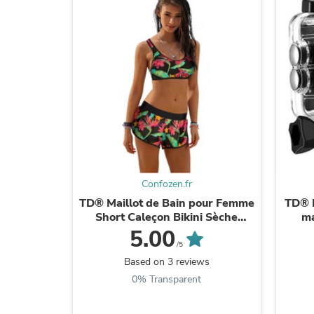
Confozen.fr
TD® Maillot de Bain pour Femme
TD® M
Short Caleçon Bikini Sèche
ma
Rapide Imprimé Floral Plage
plon
5.00
Sport Natation ...
/5
Based on 3 reviews
0% Transparent