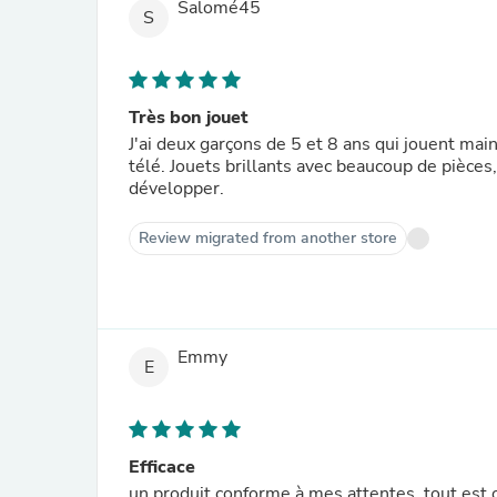
Salomé45
S
Très bon jouet
J'ai deux garçons de 5 et 8 ans qui jouent m
télé. Jouets brillants avec beaucoup de pièces,
développer.
Review migrated from another store
Emmy
E
Efficace
un produit conforme à mes attentes, tout est o