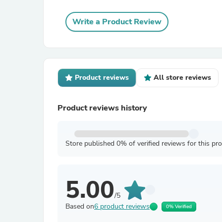
Write a Product Review
Product reviews
All store reviews
Product reviews history
Store published 0% of verified reviews for this pr
5.00
/5
Based on
6 product reviews
0% Verified