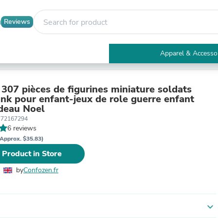
Reviews
Apparel & Accesso
Electronics
Furniture
Tables
307 pièces de figurines miniature soldats
Accent Tables
nk pour enfant-jeux de role guerre enfant
Apparel & Accessories
deau Noel
Clothing
772167294
Activewear
6 reviews
Health & Beauty
Approx. $35.83)
Health Care
 Product in Store
Electronics Accessories
Home & Garden
by
Confozen.fr
Bathroom Accessories
Bath Mats & Rugs
Bath Pillows
Baby & Toddler Clothing
expand_more
Communications