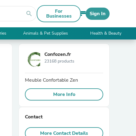
For
search
Sign In
Businesses
ries
Animals & Pet Supplies
Health & Beauty
Confozen.fr
23168 products
Meuble Confortable Zen
More Info
Contact
More Contact Details