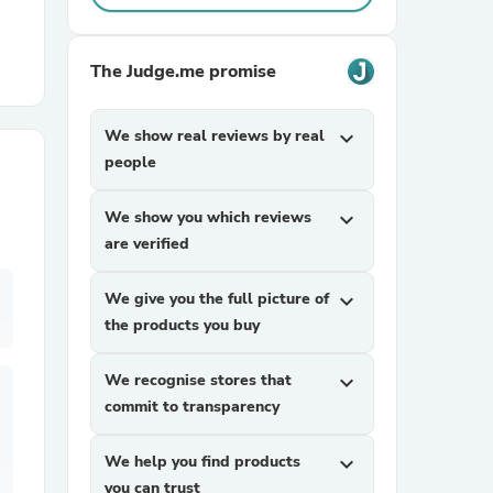
r Chairs
The Judge.me promise
We show real reviews by real
expand_more
people
We show you which reviews
expand_more
are verified
es
We give you the full picture of
expand_more
the products you buy
ing
We recognise stores that
expand_more
commit to transparency
We help you find products
expand_more
you can trust