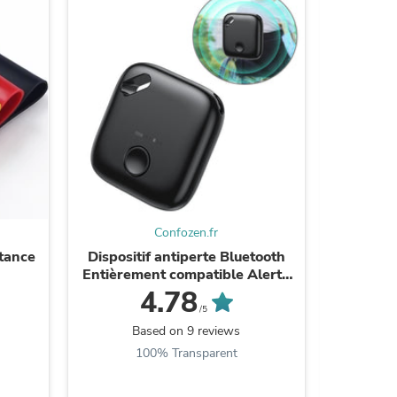
Confozen.fr
s
stance
Dispositif antiperte Bluetooth
TD® Déco
Entièrement compatible Alerte
de L
de déconnexion Appel de
Anniver
4.78
l'appareil d'une seule touche
Fête d
/5
Be the
Based on 9 reviews
100% Transparent