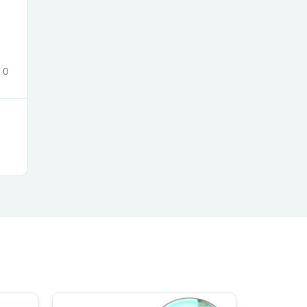
ies
0