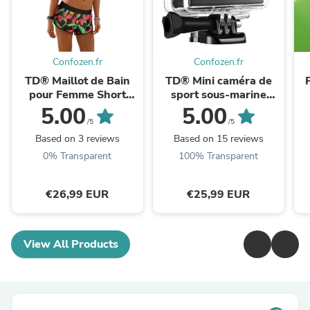
Confozen.fr
Confozen.fr
TD® Maillot de Bain
TD® Mini caméra de
pour Femme Short
sport sous-marine
Caleçon Bikini Sèche
sports de plein air
5.00
5.00
Rapide Imprimé Floral
plongée à dégagement
/5
/5
Plage Sport Natation ...
rapide montée sur ...
Based on 3 reviews
Based on 15 reviews
0% Transparent
100% Transparent
€26,99 EUR
€25,99 EUR
View All Products