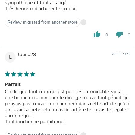
sympathique et tout arrangé.
Très heureux d’acheter le produit
Review migrated from another store
thumb_up
thumb_down
0
0
louna28
28 Jul 2023
L
Parfait
On dit que tout ceux qui est petit est formidable ,voila
une bonne occasion pour le dire ,,je trouve tout génial...je
pensais pas trouver mon bonheur dans cette article qu'un
ami avais acheter et il m'as dit achète le tu vas te régaler
aucun regret
Tout fonctionne parfaitemet