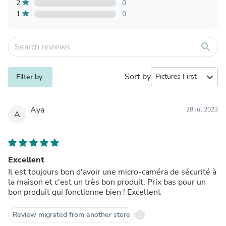
2
0
1
0
search
Sort by
expand_more
Filter by
Aya
28 Jul 2023
A
Excellent
Il est toujours bon d'avoir une micro-caméra de sécurité à
la maison et c'est un très bon produit. Prix bas pour un
bon produit qui fonctionne bien ! Excellent
Review migrated from another store