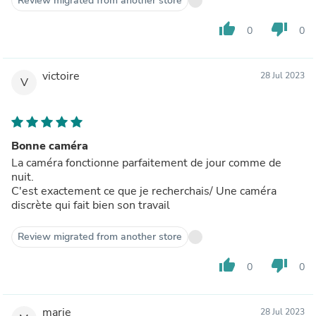
Review migrated from another store
thumb_up
thumb_down
0
0
victoire
28 Jul 2023
V
Bonne caméra
La caméra fonctionne parfaitement de jour comme de
nuit.
C'est exactement ce que je recherchais/ Une caméra
discrète qui fait bien son travail
Review migrated from another store
thumb_up
thumb_down
0
0
marie
28 Jul 2023