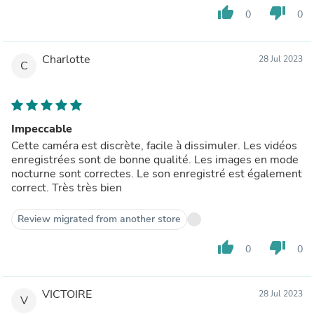
thumb_up
thumb_down
0
0
Charlotte
28 Jul 2023
C
Impeccable
Cette caméra est discrète, facile à dissimuler. Les vidéos
enregistrées sont de bonne qualité. Les images en mode
nocturne sont correctes. Le son enregistré est également
correct. Très très bien
Review migrated from another store
thumb_up
thumb_down
0
0
VICTOIRE
28 Jul 2023
V