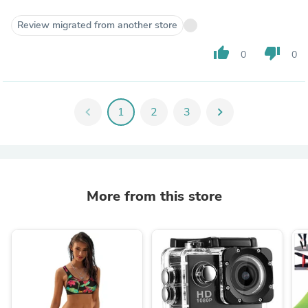
Review migrated from another store
thumb_up
thumb_down
0
0
chevron_left
1
2
3
chevron_right
More from this store