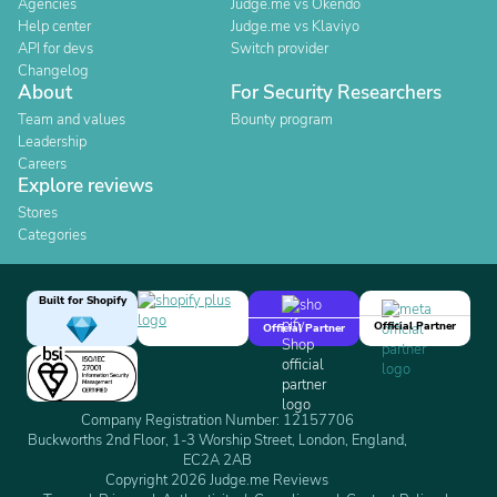
Agencies
Judge.me vs Okendo
Help center
Judge.me vs Klaviyo
API for devs
Switch provider
Changelog
About
For Security Researchers
Team and values
Bounty program
Leadership
Careers
Explore reviews
Stores
Categories
Built for Shopify
Official Partner
Official Partner
Company Registration Number: 12157706
Buckworths 2nd Floor, 1-3 Worship Street, London, England,
EC2A 2AB
Copyright 2026 Judge.me Reviews