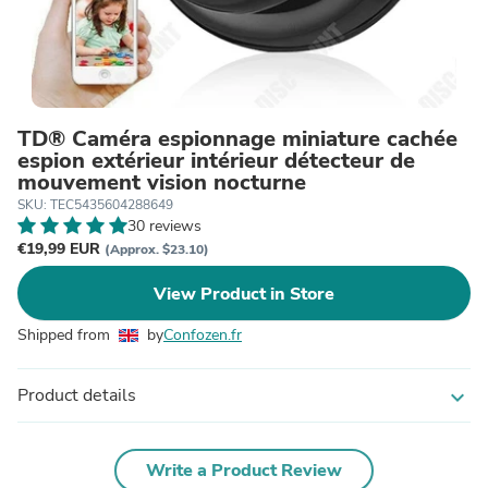
TD® Caméra espionnage miniature cachée
espion extérieur intérieur détecteur de
mouvement vision nocturne
SKU: TEC5435604288649
30 reviews
€19,99 EUR
(Approx. $23.10)
View Product in Store
Shipped from
by
Confozen.fr
Product details
expand_more
Write a Product Review