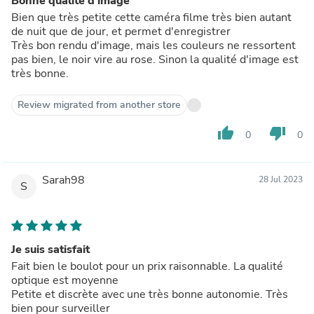
Bonne qualité d'image
Bien que très petite cette caméra filme très bien autant
de nuit que de jour, et permet d'enregistrer
Très bon rendu d'image, mais les couleurs ne ressortent
pas bien, le noir vire au rose. Sinon la qualité d'image est
très bonne.
Review migrated from another store
thumb_up
thumb_down
0
0
Sarah98
28 Jul 2023
S
Je suis satisfait
Fait bien le boulot pour un prix raisonnable. La qualité
optique est moyenne
Petite et discrète avec une très bonne autonomie. Très
bien pour surveiller