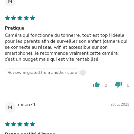
M
Pratique
Caméra qui fonctionne du tonnerre, tout est top ! Idéale
pour les parents afin de surveiller son enfant (camera qui
se connecte au réseau wifi et accessible sur son
smartphone). Je recommande vraiment cette caméra,
c’est un budget mais qui est vite rentabilisé.
Review migrated from another store
thumb_up
thumb_down
0
0
milan71
28 Jul 2023
M